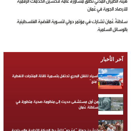
هيئة الطيران المدني تطلق مشاورة عامة لتحسين الخدمات الرقمية
للأرصاد الجوية في عُمان
سلطنةُ عُمان تشارك في مؤتمر دولي لتسوية القضية الفلسطينية
بالوسائل السلمية
آخر الأخبار
أسياد للنقل البحري تحتفل بتسمية ناقلة المنتجات النفطية
“منح”
من أول مستشفى حديث إلى منظومة صحية متطورة في
سلطنة عُمان
تدشين حملة “غيّر جو” لتنشيط الحركة التجارية والسياحية