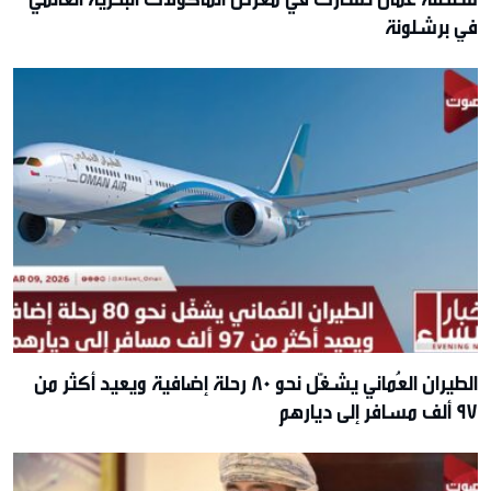
في برشلونة
الطيران العُماني يشغّل نحو 80 رحلة إضافية ويعيد أكثر من
97 ألف مسافر إلى ديارهم