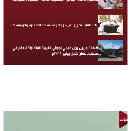
بنك ظفار يُنظم ملتقى نمو للمؤسسات الصغيرة والمتوسطة
258.7 مليون ريال عُماني إجمالي القيمة المتداولة للعقار في
سلطنة عُمان خلال يونيو 2026م