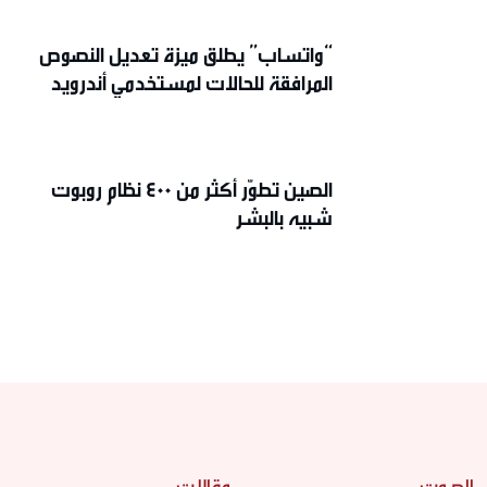
“واتساب” يطلق ميزة تعديل النصوص
المرافقة للحالات لمستخدمي أندرويد
الصين تطوّر أكثر من 400 نظام روبوت
شبيه بالبشر