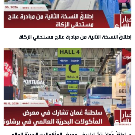
إطلاقُ النسخة الثانية من مبادرة علاج مستحقي الزكاة
سلطنةُ عُمان تشارك في معرض المأكولات البحريّة العالمي