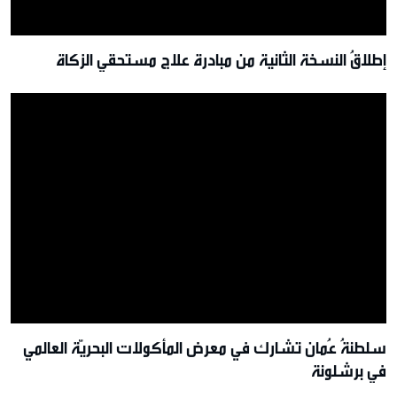
إطلاقُ النسخة الثانية من مبادرة علاج مستحقي الزكاة
سلطنةُ عُمان تشارك في معرض المأكولات البحريّة العالمي
في برشلونة