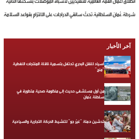
انطلاق أعمال القمة العالمية للتنفيذيين لأشباه الموصلات بنسختها الثانية
شرطة عُمان السلطانية تحثّ سائقي الدراجات على الالتزام بقواعد السلامة
آخر الأخبار
أسياد للنقل البحري تحتفل بتسمية ناقلة المنتجات النفطية
“منح”
من أول مستشفى حديث إلى منظومة صحية متطورة في
سلطنة عُمان
تدشين حملة “غيّر جو” لتنشيط الحركة التجارية والسياحية