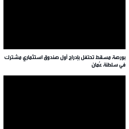
بورصة مسقط تحتفل بإدراج أول صندوق استثماري مشترك
في سلطنة عُمان