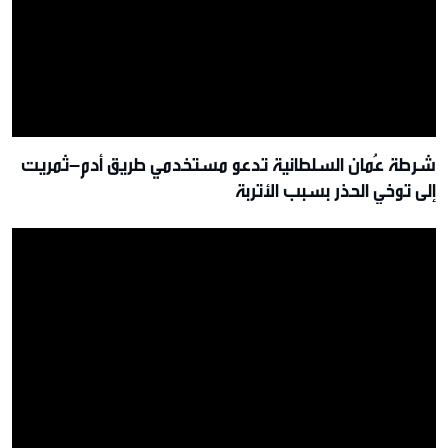
شرطة عُمان السلطانية تدعو مستخدمي طريق أدم–ثمريت
إلى توخي الحذر بسبب الأتربة