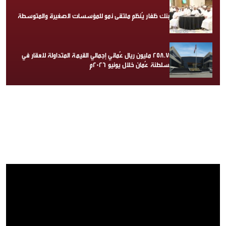
بنك ظفار يُنظم ملتقى نمو للمؤسسات الصغيرة والمتوسطة
258.7 مليون ريال عُماني إجمالي القيمة المتداولة للعقار في
سلطنة عُمان خلال يونيو 2026م