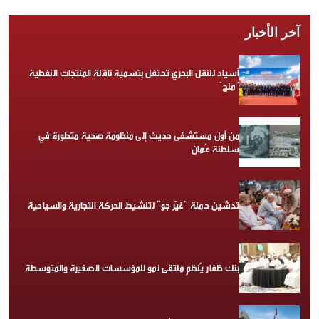
آخر الأخبار
أسياد للنقل البحري تحتفل بتسمية ناقلة المنتجات النفطية
“منح”
من أول مستشفى حديث إلى منظومة صحية متطورة في
سلطنة عُمان
تدشين حملة “غيّر جو” لتنشيط الحركة التجارية والسياحية
بنك ظفار يُنظم ملتقى نمو للمؤسسات الصغيرة والمتوسطة