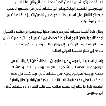
للعلاقات المتميزة بين البلدين خاصة بعد الزيارة التي قام بها الرئيس
البيلاروسي ألكسندر لوكاشينكو، الى سلطنة عُمان في ديسمبر الماضي،
حيث تم الاتفاق على تسيير رحلات جوية بين البلدين لتعزيز علاقات التعاون
الثنائي المشترك.
وقال: كما أعلنت سلطنة عُمان عن إعفاء رعايا بيلاروسيا من تأشيرة الدخول
لمدة 14 يوما، ونحن اليوم نبدأ مرحلة جديدة من التعاون المشترك عبر تدشين
هذه الرحلة الجوية المباشرة إلى مطار صلالة، والتي ستكون بداية لرحلات
قادمة إلى مطار مسقط الدولي كذلك.
واشار السفير البيلاروسي غير المقيم، ان سلطنة عُمان تزخر بالكثير من
المقومات السياحية التي تشجع السائح البيلاروسي للتعرف واكتشاف
محطة ووجهة سياحية جميلة مثل سلطنة عُمان، وبلا شك فإن هذه
الرحلة ستعطي دفعة قوية للعلاقات السياحية بين البلدين خلال الفترة
القادمة كما اننا نطلع إلى تسيير رحلات لشركات الطيران من سلطنة عُمان
إلى بيلاروس