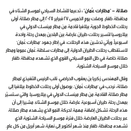
صلالة - "مطارات عُمان" :
تدعيما للنشاط السياحي لموسم الشتاء في
محافظة ظفار، وصلت يوم الخميس 27 فبراير 2025 إلى مطار صلالة أولى
رحلات الخطوط الجوية بيلافيا قادمة من مطار مينسك الدولي في
بيلاروسيا لتسير رحلات طيران عارضة بين البلدين بمعدل رحلة واحدة
اسبوعياً. ويأتي تدشين هذه الرحلات، في إطار جهود "مطارات عُمان"
لاستقطاب رحلات الطيران الدولية إلى مطارات سلطنة عُمان عموما ومطار
صلالة خاصة في ظل النمو السياحي القوي الذي تشهده محافظة ظفار
خلال موسم السياحة الشتوية.
وقال المهندس زكريا بن يعقوب الحراصي، نائب الرئيس التنفيذي لمطار
صلالة: نرحب في "مطارات عُمان"، بوصول أولى رحلات الخطوط بيلافيا إلى
مطار صلالة القادمة من مطار مينسك الدولي في بيلاروسيا، والتي ستسيّر
بمعدل رحلة طيران أسبوعية عارضة خلال موسم الشتاء. مشيرا إلى أن
هذه الرحلة تشكل إضافة مهمة لحركة النمو الذي يشهده مطار صلالة
عبر رحلات الطيران العارضة خلال فترة موسم السياحة الشتوية الذي
تشهده محافظة ظفار منذ شهر أكتوبر إلى نهاية شهر أبريل من كل عام.