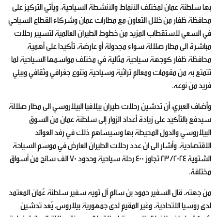
بها سلطنة عمان لمختلف الأنماط والأنشطة السياحية، ويأتي التركيز على
محافظة ظفار من خلال التعاون مع مطارات عمان وشركاء القطاع السياحي
في السعي لاستقطاب المزيد من خطوط الطيران العالمية لتسيير رحلات
مباشرة الى مطار صلالة سواء مجدولة أو عارضة، تأكيدا على أهمية
محافظة ظفار كوجهة سياحية مثالية في مختلف مواسمها السياحية لما
تتمتع به من مقومات ومعالم تراثية وسياحية وتنوع جغرافي وثقافي وبيئي
فريد من نوعه.
وأضاف العبري: أن تدشين رحلات طيران بيلافيا البيلاروسي الى مطار صلالة
سيدفع بالتأكيد على زيادة أعداد الزوار إلى سلطنة عمان من السوق
البيلاروسي والدول المحيطة بها وسيساهم ذلك في رفد العوائد
الاقتصادية، وأشار الى ان عدد رحلات الطيران العارض في موسم السياحة
الشتوية 23/2024 تجاوز 400 رحلة سياحية وحدود 70 الف سائح من أسواق
مختلفة.
من جهته، قال السفير حمود بن سالم آل تويه سفير سلطنة عُمان المعتمد
لدى روسيا الاتحادية، وغير المقيم لدى جمهورية بيلاروس، يُعد تدشين