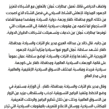
واضاف الحراصي قائلا: تعمل "مطارات عُمان" بالتعاون مع الشركاء لتعزيز
الجهود المبذولة لإنعاش النشاط السياحي في فصل الشتاء الذي اصبحت
من خلاله اليوم محافظة ظفار وجهة دولية للسياحة ومقصدا مهما لقضاء
الاستجمام لما تضمه من مقومات سياحية إضافة إلى التسهيلات التي
توفرها "مطارات عُمان" من خدمات وتسهيلات لشركات الطيران الدولية.
من جانبه، قال خالد بن عبدالله العبري مدير عام التراث والسياحة بمحافظة
ظفار: تشهد سلطنة عُمان اليوم نموا سياحيا متزايداً نتيجة للجهود
الترويجية التي تنفذها وزارة التراث والسياحة لوضع سلطنة عمان عموماً
على قائمة الوجهات السياحية العالمية ومحافظة ظفار على كوجهة
سياحية فريدة ومناسبة لمختلف الأسواق السياحية الإقليمية والعالمية
وعلى مدار العالم.
وقال مدير عام التراث والسياحة بمحافظة ظفار: ، أن الوزارة مستمرة في
وضع الخطط وتنفيذ البرامج التسويقية لجذب واستقطاب مزيد من الزوار
من الأسواق العالمية وذلك من خلال تنظيم البرامج والرحلات التعريفية
للمكاتب السياحية ووسائل الاعلام للتعريف بالمقومات السياحية التي تزخر