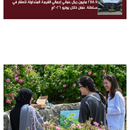
258.7 مليون ريال عُماني إجمالي القيمة المتداولة للعقار في
سلطنة عُمان خلال يونيو 2026م