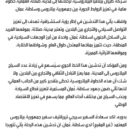
شركة طيران بيلافيا البيلاروسية لرحلاتها إلى مدينة صلالة العمانية خطوة
هامة في تعزيز الروابط الجوية بين جمهورية بيلاروس وسلطنة عمان.
واضاف: يأتي هذا التدشين في إطار رؤية استشرافية تهدف إلى تعزيز
التواصل السياحي والتجاري بين البلدين. وتعتبر مدينة صلالة، بموقعها الفريد
على الساحل الجنوبي لسلطنة عُمان، واحدة من أبرز الوجهات السياحية في
المنطقة، حيث تتميز بمناخها المعتدل طوال العام، وشواطئها الخلابة،
ومواقعها التراثية المميزة.
ومن المؤكد أن تدشين هذا الخط الجوي سيُسهم في زيادة عدد السياح
البيلاروس إلى المدينة، مما يعزز التبادل الثقافي والتجاري بين البلدين. ولا
شك أن هذه الخطوة البيلاروسية تحظى بتقدير كبير من الجانب العماني؛
لأنها تأتي ضمن جهود سلطنة عُمان المستمرة لتعزيز قطاع السياحة
وجذب السياح من مختلف أنحاء العالم، مما يسهم في تعزيز الاقتصاد
الوطني.
بدوره، اكد سعادة السفير سيرجي تيريانتيف سفير جمهورية بيلاروس
المعتمد (غير المقيم) لدى سلطنة عُمان، ان تدشين هذه الرحلة يأتي تتويجا