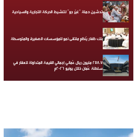
تدشين حملة “غيّر جو” لتنشيط الحركة التجارية والسياحية
بنك ظفار يُنظم ملتقى نمو للمؤسسات الصغيرة والمتوسطة
258.7 مليون ريال عُماني إجمالي القيمة المتداولة للعقار في
سلطنة عُمان خلال يونيو 2026م