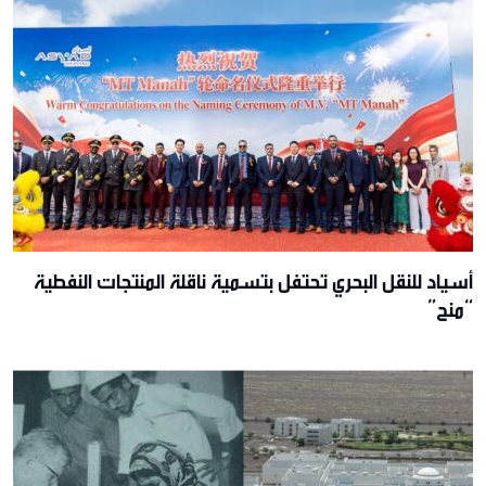
أسياد للنقل البحري تحتفل بتسمية ناقلة المنتجات النفطية
“منح”