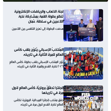
لجنة الألعاب والرياضات الإلكترونية
تنظم بطولة القمة بمشاركة نخبة
اللاعبين في سلطنة عُمان
هدفت البطولة إلى تعزيز التنافس بين اللاعبين
المُنتخبُ الإسباني يُتوّج بلقب كأس
العالم للمرة الثانية في تاريخه
تُوّج المنتخب الإسباني بلقب بطولة كأس العالم
2026 لكرة القدم وللمرة الثانية في تاريخه
إنجلترا تحقّقُ برونزيّة كأس العالم لأول
مرة في تاريخها
حقق منتخب إنجلترا الميدالية البرونزية لكأس
العالم لكرة القدم لأول مرة في تاريخه