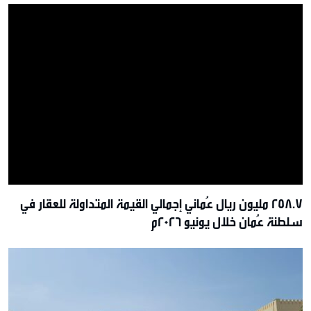
258.7 مليون ريال عُماني إجمالي القيمة المتداولة للعقار في
سلطنة عُمان خلال يونيو 2026م