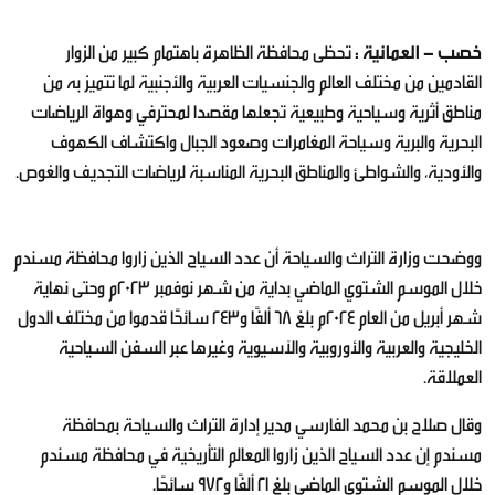
خصب - العمانية :
تحظى محافظة الظاهرة باهتمام كبير من الزوار
القادمين من مختلف العالم والجنسيات العربية والأجنبية لما تتميز به من
مناطق أثرية وسياحية وطبيعية تجعلها مقصدا لمحترفي وهواة الرياضات
البحرية والبرية وسياحة المغامرات وصعود الجبال واكتشاف الكهوف
والأودية، والشواطئ والمناطق البحرية المناسبة لرياضات التجديف والغوص.
ووضحت وزارة التراث والسياحة أن عدد السياح الذين زاروا محافظة مسندم
خلال الموسم الشتوي الماضي بداية من شهر نوفمبر 2023م وحتى نهاية
شهر أبريل من العام 2024م بلغ 68 ألفًا و243 سائحًا قدموا من مختلف الدول
الخليجية والعربية والأوروبية والآسيوية وغيرها عبر السفن السياحية
العملاقة.
وقال صلاح بن محمد الفارسي مدير إدارة التراث والسياحة بمحافظة
مسندم إن عدد السياح الذين زاروا المعالم التأريخية في محافظة مسندم
خلال الموسم الشتوي الماضي بلغ 21 ألفًا و972 سائحًا.