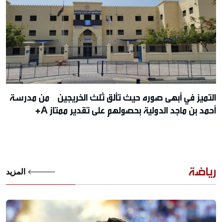
التميز في أبهى صوره حيث تألق ثلث الخريجين من مدرسة
أحمد بن ماجد الدولية بحصولهم على تقدير ممتاز A+
رياضة
المزيد