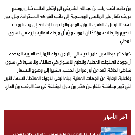
من جانبه، لفت ماجد بن عبدالله الشريقي إلى ارتفاع الطلب خلال موسم
خريف ظفار على الملابس الموسمية إلى جانب الفواكه الاستوائية مثل: جوز
الهند" النارجيل "، الفافاي، الرمان، الموز، والمانجو، بالإضافة إلى مستلزمات
التخييم والرحلات، مؤكدًا أن الموسم يُمثّل مرحلة انتقالية بارزة في السوق
المحلي.
كما ذكر عبدالله بن عامر العيسائي، زائر من دولة الإمارات العربية المتحدة،
أن جودة المنتجات المحلية وتنظيم الأسواق في صلالة، ولا سيما في سوق
شاطئ الحافة، تُعد من أبرز عوامل الجذب، مشيرًا إلى وضوح الأسعار
وفاعلية الرقابة من الجهات المعنية، بينما تبقى الأجواء المعتدلة السمة الأبرز
التي تميز محافظة ظفار عن كثير من دول المنطقة في هذا الوقت من العام.
آخر الأخبار
أسياد للنقل البحري تحتفل بتسمية ناقلة المنتجات النفطية