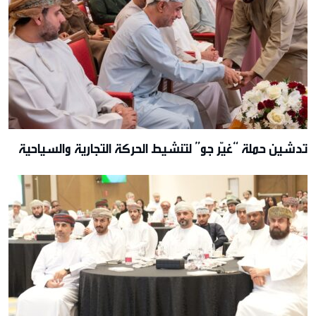
تدشين حملة “غيّر جو” لتنشيط الحركة التجارية والسياحية