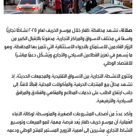
صلالة:
تشهد محافظة ظفار خلال موسم الخريف لعام 2025 نشاطًا تجاريًّا
واسعًا في مختلف الأسواق والمراكز التجارية، مدفوعًا بالإقبال الكبير من
الزوّار القادمين للاستمتاع بالأجواء الاستثنائية التي تتميز بها المحافظة، وهو
ما يُسهم في تعزيز القطاعين السياحي والتجاري ويُشكّل دعمًا مباشرًا
للاقتصاد الوطني.
وتتنوع الأنشطة التجارية بين الأسواق التقليدية والمجمعات الحديثة، إذ
تشهد محالّ بيع المنتجات الحرفية والمأكولات المحلية إقبالًا لافتًا، إلى
جانب ارتفاع الطلب على خدمات المطاعم والمقاهي والفنادق والمرافق
السياحية والترفيهية.
وأكد عددٌ من أصحاب المشروعات الصغيرة والمتوسطة لوكالة الأنباء
العُمانية أن موسم خريف ظفار يُعد فرصة مهمة لنمو المبيعات وتوسيع
النشاط التجاري، مشيرين إلى أهمية الترويج المستمر للمنتج الوطني ودعمه