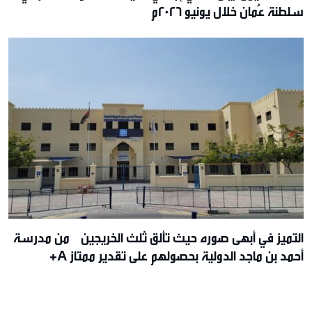
سلطنة عُمان خلال يونيو 2026م
التميز في أبهى صوره حيث تألق ثلث الخريجين من مدرسة
أحمد بن ماجد الدولية بحصولهم على تقدير ممتاز A+