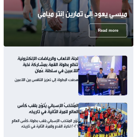
ميسي يعود إلى تمارين إنتر ميامي
Read more
لجنة الألعاب والرياضات الإلكترونية
تنظم بطولة القمة بمشاركة نخبة
اللاعبين في سلطنة عُمان
هدفت البطولة إلى تعزيز التنافس بين اللاعبين
المُنتخبُ الإسباني يُتوّج بلقب كأس
العالم للمرة الثانية في تاريخه
تُوّج المنتخب الإسباني بلقب بطولة كأس العالم
2026 لكرة القدم وللمرة الثانية في تاريخه