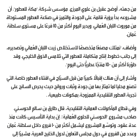
من جهته، أوضح عقيل بن علوي المرزع، مؤسس شركة "مكة للعطور"، أن
مشروعه بدأ برؤية قائمة على الجودة والتميز في صناعة العطور المستوحاة
من موروث اللبان العُماني، ويدير اليوم أكثر من 15 فرعًا على مستوى سلطنة
عُمان.
وأضاف: "نمتلك مصنعًا متخصصًا لاستخلاص زيت اللبان العُماني وتصديره،
إلى جانب خطوط إنتاج متكاملة للعطور التي تلامس الذوق الخليجي، وقد
طوّرنا أكثر من 150 منتجًا عطريًّا حتى اليوم".
وأشار إلى أن هناك إقبالًا كبيرًا من قبل السيّاح في اقتناء العطور خاصة التي
تصنع محليا لما تمتاز بها من جودة وثبات وروائح حيث يحرص السائح على
تجربة العطور التقليدية الممزوجة بمكونات طبيعية .
وفي قطاع المأكولات العمانية التقليدية، قال طارق بن سالم الحوسني،
صاحب مشروع "الحوسني للحلوى العُمانية"، إن بداية التأسيس كانت منذ
عدة عقود، وتوسّع المشروع ليشمل أكثر من 10 فروع داخل سلطنة عُمان
وعدد من الفروع في دول مجلس التعاون لدول الخليج العربية مشيرًا إلى