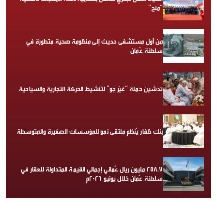
“منح”
من أول مستشفى حديث إلى منظومة صحية متطورة في
سلطنة عُمان
تدشين حملة “غيّر جو” لتنشيط الحركة التجارية والسياحية
بنك ظفار يُنظم ملتقى نمو للمؤسسات الصغيرة والمتوسطة
258.7 مليون ريال عُماني إجمالي القيمة المتداولة للعقار في
سلطنة عُمان خلال يونيو 2026م