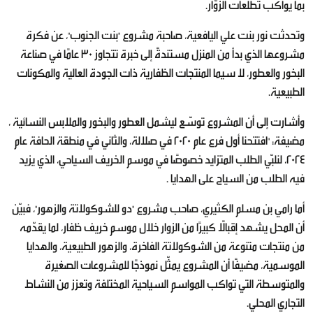
بما يواكب تطلّعات الزوّار.
وتحدثت نور بنت علي اليافعية، صاحبة مشروع "بنت الجنوب"، عن فكرة
مشروعها الذي بدأ من المنزل مستندةً إلى خبرة تتجاوز 30 عامًا في صناعة
البخور والعطور، لا سيما المنتجات الظفارية ذات الجودة العالية والمكونات
الطبيعية.
وأشارت إلى أن المشروع توسّع ليشمل العطور والبخور والملابس النسائية ،
مضيفة: "افتتحنا أول فرع عام 2020 في صلالة، والثاني في منطقة الحافة عام
2024، لنلبّي الطلب المتزايد خصوصًا في موسم الخريف السياحي، الذي يزيد
فيه الطلب من السياح على الهدايا .
أما رامي بن مسلم الكثيري، صاحب مشروع "دو للشوكولاتة والزهور"، فبيّن
أن المحل يشهد إقبالًا كبيرًا من الزوار خلال موسم خريف ظفار، لما يقدّمه
من منتجات متنوعة من الشوكولاتة الفاخرة، والزهور الطبيعية، والهدايا
الموسمية، مضيفًا أن المشروع يمثّل نموذجًا للمشروعات الصغيرة
والمتوسطة التي تواكب المواسم السياحية المختلفة وتعزز من النشاط
التجاري المحلي.