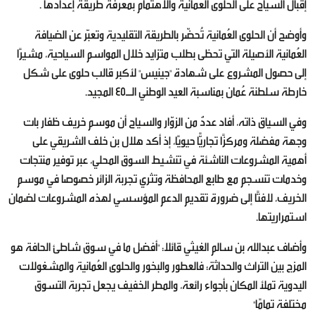
إقبال السياح على الحلوى العمانية والاهتمام بمعرفة طريقة إعدادها .
وأوضح أن الحلوى العُمانية تُحضّر بالطريقة التقليدية وتعبّر عن الضيافة
العُمانية الأصيلة التي تحظى بطلب متزايد خلال المواسم السياحية، مشيرًا
إلى حصول المشروع على شهادة "جينيس" لأكبر قالب حلوى على شكل
خارطة سلطنة عُمان بمناسبة العيد الوطني الـ45 المجيد.
وفي السياق ذاته، أفاد عددٌ من الزوّار والسياح أن موسم خريف ظفار بات
وجهة مفضلة ومركزًا تجاريًّا حيويًا، إذ أكد هلال بن خلف الشريقي على
أهمية المشروعات الناشئة في تنشيط السوق المحلي، عبر توفير منتجات
وخدمات تنسجم مع طابع المحافظة وتثري تجربة الزائر خصوصا في موسم
الخريف، لافتًا إلى ضرورة تقديم الدعم المؤسسي لهذه المشروعات لضمان
استمراريتها.
وأضاف عبدالله بن سالم الغيثي قائلا: "أفضل ما في سوق شاطئ الحافة هو
المزج بين التراث والحداثة؛ فالعطور والبخور والحلوى العُمانية والمشغولات
اليدوية تملأ المكان بأجواء رائعة، والمطر الخفيف يجعل تجربة التسوق
مختلفة تمامًا"