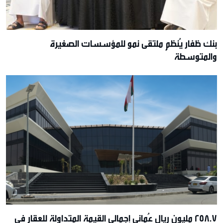
بنك ظفار يُنظم ملتقى نمو للمؤسسات الصغيرة
والمتوسطة
258.7 مليون ريال عُماني إجمالي القيمة المتداولة للعقار في