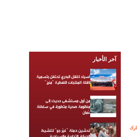
آخر الأخبار
أسياد للنقل البحري تحتفل بتسمية
ناقلة المنتجات النفطية “منح”
من أول مستشفى حديث إلى
منظومة صحية متطورة في سلطنة
عُمان
رك
تدشين حملة “غيّر جو” لتنشيط
الحركة التجارية والسياحية