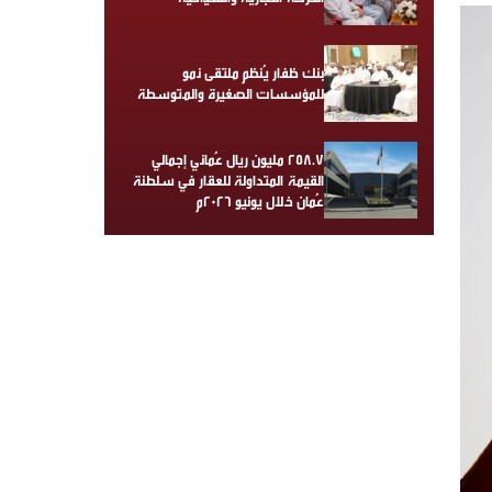
بنك ظفار يُنظم ملتقى نمو
للمؤسسات الصغيرة والمتوسطة
258.7 مليون ريال عُماني إجمالي
القيمة المتداولة للعقار في سلطنة
عُمان خلال يونيو 2026م