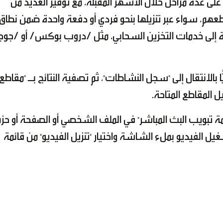
 عدة مراحل خلال الأشهر المقبلة، مع توفير العديد من
م، سواء عبر تنزيلها بنحو فردي أو دفعة واحدة ضمن نطاق
ة إلى خدمات التخزين السحابي، مثل /دروب بوكس/ أو /جوج
 بالانتقال إلى "سجل النشاطات"، ثم تصفية النتائج بـ "مقاطع
يل المقاطع المتاحة.
لامة تبويب البث المباشر" في الملف الشخصي أو الصفحة أو حز
"Meta Business Suite"، ثم تشغيل الفيديو بملء الشاشة واختيار "تنزيل الفيديو" من قائمة