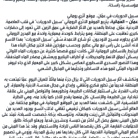
مؤسسية راسخة.
سبيل الحوريات في عمّان.. موقع أثري روماني
عمّان – العُمانية:
يتربع الموقع الأثري الروماني “سبيل الحوريات” في قلب العاصمة
الأردنية عمّان، محاطاً بالعديد من الآثار الضاربة في عمق الزمن، التي تعود إلى حضارات
كبرى تعاقبت على المنطقة، وهو يترابط كوحدة معمارية واحدة مع المدرج الروماني
الذي يجاوره مسرح الأوديون، ثم شارع الأعمدة.سُمّي “سبيل الحوريات” بهذا الاسم
لأنه أنشئ على رأس نبع مائي عظيم، وبحسب مؤرخين فقد اختير مكان البناء هذا
ليرتبط بالأساطير الرومانية التي كانت تروي قصصاً كثيرة عن حوريات الماء اللواتي
يسكُنَّ أعماق الأنهار والمحيطات، أو أطراف الينابيع ويعشقن مصادر الماء المتدفقة،
وهذا التصور السحري الأسطوري انعكس بشكل كبير على المعمار الذي جاء ليوفر
الأجواء المثلى لنمو هذه الأساطير وتجلّيها في المخيال الشعبي.
وتكشف آثار سبيل الحوريات التي لا يزال جزءٌ منها ماثلاً للعيان اليوم، عمّا تمتعت به
المنطقة قديماً من تطور فكري وثقافي، وإبداع في مجال هندسة الأبنية والعمارة، إلى
جانب القدرة على استثمار إمكانات الطبيعة وتطويعها، والتواصل المبني على علاقة
تبادلية بين الطبيعة والإنسان، كلّ منهما يقدم للآخر كما يأخذ منه، وهي النظرة
الفلسفية التي كشفت عنها العديد من المواقع الرومانية في مواقع مختلفة من
العالم.أُنشئ سبيل الحوريات كمكان ترفيهي ثقافي، لذلك اتسم بوجود العديد من
المنحوتات والتماثيل التي زينت واجهاته، وتتوسطه برْكة خُصصت للسباحة تمتد على
طول المبنى بعمق يصل إلى أكثر من خمسة وعشرين قدماً، ويعلو البركةَ طابق
للحمّامات الفارهة التي كان يقصدها الناس للراحة والاستجمام، وقد عُدّ هذا المبنى من
أعظم المباني الرومانية القديمة التي كان يغذيها نهر يشق المدينة، ورُوعي في تصميم
البناء وجود نوافير شرب للعامة كانت مزينة بالأصداف والأشكال الفسيفسائية.