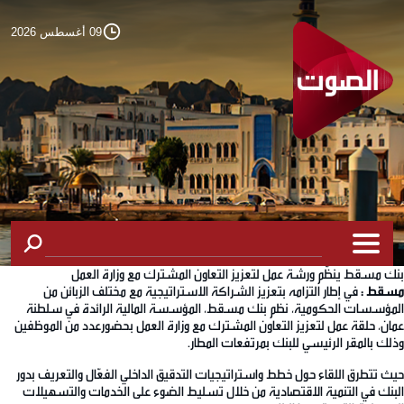
09 أغسطس 2026
بنك مسقط ينظّم ورشة عمل لتعزيز التعاون المشترك مع وزارة العمل
مسقط :
في إطار التزامه بتعزيز الشراكة الاستراتيجية مع مختلف الزبائن من
المؤسسات الحكومية، نظم بنك مسقط، المؤسسة المالية الرائدة في سلطنة
عمان، حلقة عمل لتعزيز التعاون المشترك مع وزارة العمل بحضورعدد من الموظفين
وذلك بالمقر الرئيسي للبنك بمرتفعات المطار.
حيث تتطرق اللقاء حول خطط واستراتيجيات التدقيق الداخلي الفعّال والتعريف بدور
البنك في التنمية الاقتصادية من خلال تسليط الضوء على الخدمات والتسهيلات