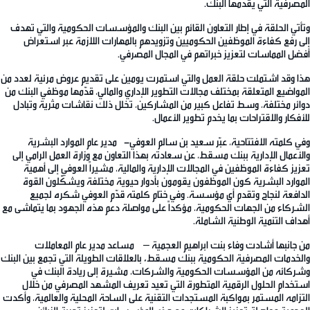
المصرفية التي يقدمها البنك.
وتأتي الحلقة في إطار التعاون القائم بين البنك والمؤسسات الحكومية والتي تهدف
إلى رفع كفاءة الموظفين الحكوميين وتزويدهم بالمهارات اللازمة عبر استعراض
أفضل المماسات لتعزيز خبراتهم في المجال المصرفي.
هذا وقد اشتملت حلقة العمل والتي استمرت يومين على تقديم عروض مرئية لعدد من
المواضيع المتعلقة بمختلف مجالات التطوير الإداري والمالي، قدّمها موظفي البنك من
دوائر مختلفة، وسط تفاعل كبير من المشاركين، تخلل ذلك نقاشات مثرية وتبادل
للأفكار والاقتراحات بما يخدم تطوير الأعمال.
وفي كلمته الافتتاحية، عبّر سعيد بن سالم العوفي- مدير عام الموارد البشرية
والأعمال الإدارية ببنك مسقط، عن سعادته بهذا التعاون مع وزارة العمل الرامي إلى
تعزيز كفاءة الموظفين في المجالات الإدارية والمالية، مشيراً العوفي إلى أهمية
الموارد البشرية كون الموظفون يقومون بأدوار حيوية مختلفة ويشكّلون القوة
الدافعة لنجاح وتقدم أي مؤسسة. وفي ختام كلمته قدّم العوفي شكره لجميع
الشركاء من الجهات الحكومية، مؤكداً على مواصلة دعم هذه الجهود بما يتماشى مع
أهداف التنمية الوطنية الشاملة.
من جانبها أشادت وفاء بنت ابراهيم العجمية – مساعد مدير عام المعاملات
والخدمات المصرفية الحكومية ببنك مسقط
،
بالعلاقات الطويلة التي تجمع بين البنك
وشركائه من المؤسسات الحكومية والشركات، مشيرة إلى ريادة البنك في
استخدام الحلول الرقمية المتطورة التي تعيد تعريف المشهد المصرفي من خلال
التزامه المستمر بمواكبة المستجدات التقنية على الساحة المحلية والعالمية، وأكدت