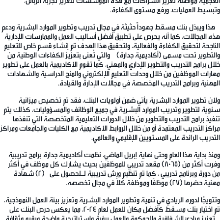
العجمية مواصلة تعزيز الشراكات مع هذه المؤسسات لتعزيز تجربة الزبائن،
وتبسيط العمليات، ورفع مستوى الكفاءة.
هذا ويبذل بنك مسقط جهوداً حثيثة في مجال تدريب وتطوير الموارد البشرية ودعم
هذه المجالات، كما أنه يحرص على تطبيق أفضل أساليب العمل والممارسات الإدارية
الناجحة لتحقيق الكفاءة والفعالية، ولتحقيق هذا الهدف تم إنشاء قسم خاص للتعليم
والتطوير تحت مسمى (أكاديمية جدارة) والتي تُعنى بتعزيز الكفاءات الوطنية من
خلال برامج التدريب والتطوير الإداري والمهني، كما تقوم الأكاديمية بالعمل على تطوير
مهارات الموظفين من خلال وحدات التعليم الإلكتروني والمنح الدراسية والشهادات
المهنية وبرامج التدريب المخصصة في مجالات الإدارة والقيادة.
ولأن تطوير الموارد البشرية يأتي ضمن أولويات البنك، فقد تم تخصيص ميزانية
سنوية لتطوير وتدريب الموارد البشرية في جميع الوظائف والمسؤوليات، كذلك يتم
تنفيذ برامج التدريب والتطوير من خلال الدورات التعليمية المتخصصة التي تنفذها
مراكز التدريب المعتمدة أو من خلال الروابط الأكاديمية مع الكليات والجامعات ومراكز
التدريب الرائدة على المستويين الإقليمي والعالمي.
ومنذ بداية هذا العام وحتى نهاية إبريل الماضي، نظمت أكاديمية جدارة برامج تدريبية
وفرت أكثر من (8065) مقعد تدريبي للموظفين بحيث يشارك كل موظف في أكثر
من دورة وبرنامج تدريبي ، كما تم تنظيم ورش تدريبية لـلحصول على (2) شهادة
مهنية حضرها (27) موظفًا وموظفة كُلاً في مجال تخصصه.
وتتويجًا لدوره الريادي في تنمية وتطوير الموارد البشرية وتعزيز بيئة العمل النموذجية،
تم اختيار بنك مسقط كأفضل مكان للعمل لعام 2024، مما يعكس حرص البنك على
تعزيز مبادئ الشفافية والحوكمة والعمل برؤية واستراتيجية واضحة وبقيم وثقافة