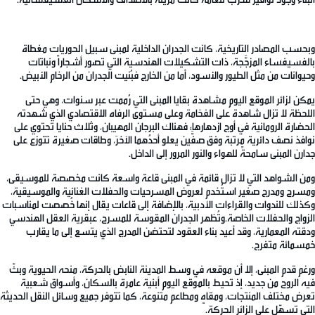
وبحسب المصادر التاريخية، كانت الجدران الداخلية لمبنى سبيل الحوريات مغطاة
بالفسيفساء المزجَّجة، ذات التشكيلات الهندسية التي تصور أشجاراً ونباتات
وحيوانات من مثل الطيور والأسود، أما من الخارج فبُنيت الجدران من الرخام الأبيض.
يمكن لزائر الموقع اليوم مشاهدة بقايا المبنى التي رُممت عبر سنوات، وهي حتى
اللحظة لا تزال شاهدة على الفخامة وعلى مستوى الرفاه الاقتصادي الذي شهدته
الحضارة الرومانية في أوج ازدهارها؛ فهناك البرجان المهيبان، وثلاث حنايا تحتوي على
نوافذ نصف دائرية مرتبة وفق صفَّين يعلو أحدُهما الآخرَ، وطاقات صغيرة تتوزع على
جدارن المبنى سامحةً للهواء والنور المرور إلى الداخل.
ومن الشواهد التي لا تزال قائمة في المبنى قاعة واسعة كانت مخصصة للموسيقى،
ومسرح ومدرج صغير استُخدم لعروض المسرحيات والحفلات الغنائية والموسيقية،
وكذلك للندوات والقراءات الأدبية، بالإضافة إلى قاعات يقال إنها خُصصت لمناسبات
الزواج والحفلات الخاصة.وتُظهر الجدران المقوسة للمسرح، عبقرية العقل الهندسي
ودقته المعمارية، وقد أعيد بناء العقود لتحتضن المدرج الذي يتسع إلى ما يقارب
خمسمائة متفرج.
ورغم قدم المبنى، إلا أن موقعه في وسط المدينة النابض بالحركة، منحه الحيوية وبثّ
فيه الروح من جديد، إذ تحيط بالموقع اليوم أبنية عامرة بالسكان، وأسواق شعبية
تعرض مختلف المنتجات، ومقاهٍ ومطاعم متنوعة، كما تتوفر جميع وسائل النقل الحديثة
التي تسهّل على الزائر الحركة.