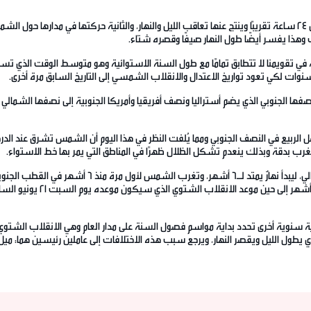
يحصل عادة إما يوم 22،21،20 سبتمبر، وذلك لأن السنة في تقويمنا لا تتطابق تمامًا مع طول السنة الاستوائية
سنوات لكي تعود تواريخ الاعتدال والانقلاب الشمسي إلى التاريخ السابق مرة أخرى.
ا الجنوبي الذي يضم أستراليا ونصف أفريقيا وأمريكا الجنوبية إلى نصفها الشمالي ا
ب بدقة وبذلك ينعدم تشكل الظلال ظهرًا في المناطق التي يمر بها خط الاستواء.
ية سنوية أخرى تحدد بداية مواسم فصول السنة على مدار العام وهي الانقلاب الشتوي و
شتوي يطول الليل ويقصر النهار، ويرجع سبب هذه الاختلافات إلى عاملين رئيسين هما: 