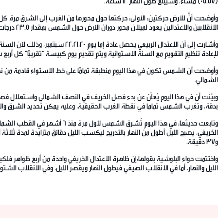
(05.57) مساءً، وسيبلغ طول النهار 12 ساعة.
الانقلابين والاعتدالين يعود لميلان محور دوران الأرض حول الشمس بمقدار 23.5 درجات وهذا يفسر أيضًا طول النهار صيفًا وقصره شتاء.
وأشارت إلى أن الاعتدال الربيعي 
لإعادة تنظيم التقويم مع السنة الاستوائية ويتم تقديم يوم كبيسة “تقريبًا” كل أربع 
وأوضحت أن الشمس تكون في هذا اليوم منطبقة تمامًا على خط الاستواء قادمة من نصفه
الشمالي.
بدقة، وتغرب الشمس تماما في نقطة الغرب الحقيقية، وعليه يمكن تحديد الشرق والغر
و37 دقيقة.
واختتمت حواء البلوشية بقولها:إن ظاهرة الاعتدال الخريفي واحدة من أربع ظواهر فلك
الليل والنهار، أما في الانقلاب الصيفي فيطول النهار ويقصر الليل، وفي الانقلاب ال