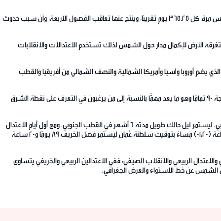
وأوضحت أنَّ للأرض حركتين؛ الأولى: حركتها حول محورها من الغرب إلى الشرق مرة كل 24 ساعة تقريبًا وينتج عنها تعاقب الليل والنهار، والثانية حركتها في مدارها حول الشمس مرة كل 365.25 يوم تقريبًا، وينتج عنها تعاقب الفصول الأربعة، وأن سبب حدوث
 وهو متوسط الوقت الذي تستغرقه الأرض لإكمال مدار حول الشمس لذلك تستخدم الاعتدالات والانقلابات
لذي يضم أوروبا وآسيا وأمريكا الشمالية والنصف الشمالي من أفريقيا والقطب
وبيّنت أن في هذا اليوم يُعلَن عن بدء فصل الخريف في النصف الشمالي واستهلال فصل الربيع في النصف الجنوبي ومما يُلفت النظر في هذا اليوم أن الشمس تشرق عند الدرجة 90 تمامًا وهو ما يعد مهمًّا بالنسبة إلى من يرغبون في التعرف على نقطة الشرق
وتابعت حديثها: في هذا اليوم تُشرق الشمس لأول مرة منذ 6 أشهر في القطب الشمالي، ليبدأ نهارٌ يمتد لـ6 أشهر، وتغرب الشمس لأول مرة منذ 6 أشهر في القطب الجنوبي، ليستمر ليل حالك طويل مدته 6 أشهر في القطب الجنوبي، ومع أول أيام الاعتدال
الخريفي، يصبح الليل أطول من النهار بالتدريج ليكسب الليل دقائق متزايدة لمدة ثلاثة أشهر إلى حين موعد الانقلاب الشتوي الذي سيكون موعده يوم السبت 21 يونيو الساعة (01:20) مساءً بتوقيت سلطنة عُمان ليستمر فصل الخريف 89 يومًا و20 ساعة
الاعتدال الربيعي والانقلاب الصيفي؛ ففي الاعتدالين الربيعي والخريفي يتساوى
ميل الشمس عن خط الاستواء والعرض الجغرافي.