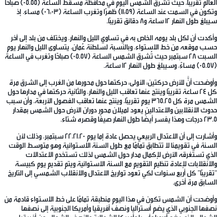
العالم تقريبًا، حيث تُشرق الشمس اليوم في محافظة مسقط الساعة (05.55) صباحًا
وتكون في السمت عند الساعة (11:59) ظهرًا وتغرب الساعة (06:03) مساء، إذ
سيبلغ طول النهار 12 ساعة و8 دقائق تقريبًا.
وأكدت أن لكل بلد يومه الخاص به في تساوي الليل والنهار، ويختلف من بلد إلى آخر
حسب موقعه من خط الاستواء، وبالنسبة لسلطنة عُمان، يتساوى الليل والنهار يوم
السبت 28 سبتمبر حيث تُشرق الشمس الساعة (05.57) صباحًا وتغرب في الساعة
(05.57) مساءً، وسيبلغ طول النهار 12 ساعة.
وأوضحت أنَّ للأرض حركتين؛ الأولى: حركتها حول محورها من الغرب إلى الشرق مرة
كل 24 ساعة تقريبًا وينتج عنها تعاقب الليل والنهار، والثانية حركتها في مدارها حول
الشمس مرة كل 365.25 يوم تقريبًا، وينتج عنها تعاقب الفصول الأربعة، وأن سبب
حدوث الانقلابين والاعتدالين يعود لميلان محور دوران الأرض حول الشمس بمقدار
23.5 درجات وهذا يفسر أيضًا طول النهار صيفًا وقصره شتاء.
وأشارت إلى أن الاعتدال الربيعي يحصل عادة إما يوم 22،21،20 سبتمبر، وذلك لأن
السنة في تقويمنا لا تتطابق تمامًا مع طول السنة الاستوائية وهو متوسط الوقت
الذي تستغرقه الأرض لإكمال مدار حول الشمس لذلك تستخدم الاعتدالات
والانقلابات لإعادة تنظيم التقويم مع السنة الاستوائية ويتم تقديم يوم كبيسة
“تقريبًا” كل أربع سنوات لكي تعود تواريخ الاعتدال والانقلاب الشمسي إلى التاريخ
السابق مرة أخرى.
وأوضحت أن الشمس تكون في هذا اليوم منطبقة تمامًا على خط الاستواء قادمة من
نصفها الجنوبي الذي يضم أستراليا ونصف أفريقيا وأمريكا الجنوبية إلى نصفها