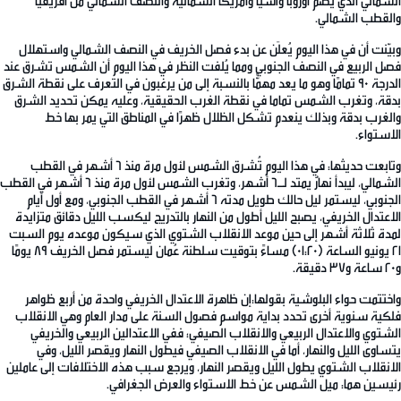
الشمالي الذي يضم أوروبا وآسيا وأمريكا الشمالية والنصف الشمالي من أفريقيا
والقطب الشمالي.
وبيّنت أن في هذا اليوم يُعلَن عن بدء فصل الخريف في النصف الشمالي واستهلال
فصل الربيع في النصف الجنوبي ومما يُلفت النظر في هذا اليوم أن الشمس تشرق عند
الدرجة 90 تمامًا وهو ما يعد مهمًّا بالنسبة إلى من يرغبون في التعرف على نقطة الشرق
بدقة، وتغرب الشمس تماما في نقطة الغرب الحقيقية، وعليه يمكن تحديد الشرق
والغرب بدقة وبذلك ينعدم تشكل الظلال ظهرًا في المناطق التي يمر بها خط
الاستواء.
وتابعت حديثها: في هذا اليوم تُشرق الشمس لأول مرة منذ 6 أشهر في القطب
الشمالي، ليبدأ نهارٌ يمتد لـ6 أشهر، وتغرب الشمس لأول مرة منذ 6 أشهر في القطب
الجنوبي، ليستمر ليل حالك طويل مدته 6 أشهر في القطب الجنوبي، ومع أول أيام
الاعتدال الخريفي، يصبح الليل أطول من النهار بالتدريج ليكسب الليل دقائق متزايدة
لمدة ثلاثة أشهر إلى حين موعد الانقلاب الشتوي الذي سيكون موعده يوم السبت
21 يونيو الساعة (01:20) مساءً بتوقيت سلطنة عُمان ليستمر فصل الخريف 89 يومًا
و20 ساعة و37 دقيقة.
واختتمت حواء البلوشية بقولها:إن ظاهرة الاعتدال الخريفي واحدة من أربع ظواهر
فلكية سنوية أخرى تحدد بداية مواسم فصول السنة على مدار العام وهي الانقلاب
الشتوي والاعتدال الربيعي والانقلاب الصيفي؛ ففي الاعتدالين الربيعي والخريفي
يتساوى الليل والنهار، أما في الانقلاب الصيفي فيطول النهار ويقصر الليل، وفي
الانقلاب الشتوي يطول الليل ويقصر النهار، ويرجع سبب هذه الاختلافات إلى عاملين
رئيسين هما: ميل الشمس عن خط الاستواء والعرض الجغرافي.