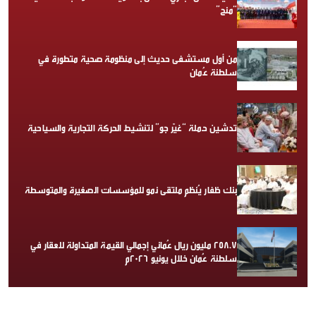
“منح”
من أول مستشفى حديث إلى منظومة صحية متطورة في
سلطنة عُمان
تدشين حملة “غيّر جو” لتنشيط الحركة التجارية والسياحية
بنك ظفار يُنظم ملتقى نمو للمؤسسات الصغيرة والمتوسطة
258.7 مليون ريال عُماني إجمالي القيمة المتداولة للعقار في
سلطنة عُمان خلال يونيو 2026م