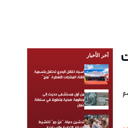
ت
آخر الأخبار
أسياد للنقل البحري تحتفل بتسمية
ناقلة المنتجات النفطية “منح”
سم
من أول مستشفى حديث إلى
منظومة صحية متطورة في سلطنة
عُمان
تدشين حملة “غيّر جو” لتنشيط
الحركة التجارية والسياحية