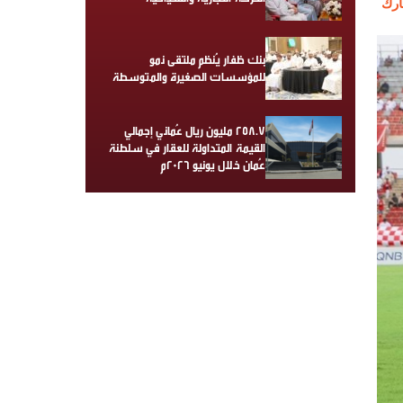
رك
بنك ظفار يُنظم ملتقى نمو
للمؤسسات الصغيرة والمتوسطة
258.7 مليون ريال عُماني إجمالي
القيمة المتداولة للعقار في سلطنة
عُمان خلال يونيو 2026م