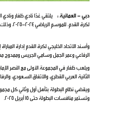
دبي - العمانية :
يلتقي غدًا نادي ظفار ونادي الن
لكرة القدم، للموسم الرياضي 2024-2025، وذلك على استاد آل مكتوم في دبي.
وأسند الاتحاد الخليجي لكرة القدم إدارة المب
الرفاعي وعمر الجمل وسامي الجريس وممدوح م
ويلعب ظفار في المجموعة الأولى مع النصر الإما
الثانية العربي القطري، والاتفاق السعودي، والرفا
ويقضي نظام البطولة بتأهل أول وثاني كل مجموع
وتستمر منافسات البطولة حتى 15 أبريل 2025.