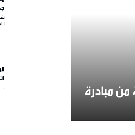
جد
شار
ال
ال
ات
 من مبادرة
.