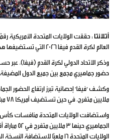
أتلانتا
: حققت الولايات المتحدة الأمريكية رقمً
العالم لكرة القدم فيفا 2026 التي تستضيفها هذا الصيف بالاشتراك مع كندا والمكسيك حتى يوم أمس.
وذكر الاتحاد الدولي لكرة القدم (فيفا)، عبر ح
حضور جماهيري مجمع بين جميع الدول المضيفة لب
ملايين متفرج، في حين تستضيف أمريكا 78 مباراة من أصل 104 مباريات، مقابل 13 مباراة لكندا ومثلها للمكسيك.