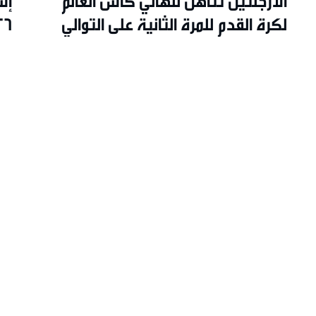
الأرجنتين تتأهل لنهائي كأس العالم
إس
لكرة القدم للمرة الثانية على التوالي
26