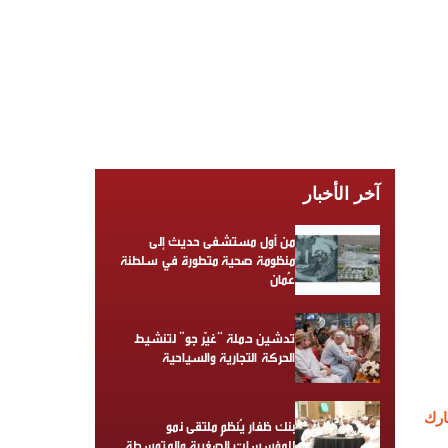
آخر الأخبار
من أول مستشفى حديث إلى
منظومة صحية متطورة في سلطنة
عُمان
تدشين حملة “غيّر جو” لتنشيط
الحركة التجارية والسياحية
رك
بنك ظفار يُنظم ملتقى نمو
للمؤسسات الصغيرة والمتوسطة