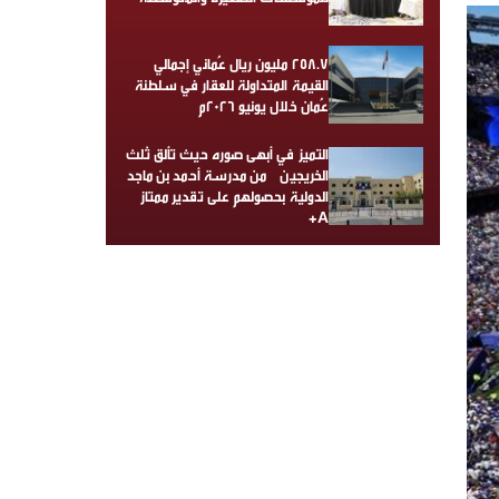
258.7 مليون ريال عُماني إجمالي
القيمة المتداولة للعقار في سلطنة
عُمان خلال يونيو 2026م
التميز في أبهى صوره حيث تألق ثلث
الخريجين من مدرسة أحمد بن ماجد
الدولية بحصولهم على تقدير ممتاز
A+