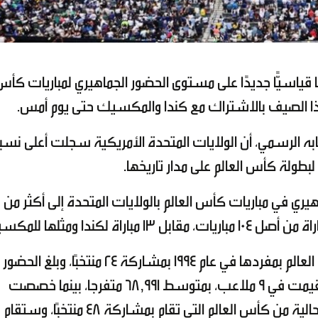
ا قياسيًّا جديدًا على مستوى الحضور الجماهيري لمباريات كأ
سابه الرسمي، أن الولايات المتحدة الأمريكية سجلت أعلى نسب
طولة كأس العالم على مدار تاريخها.
وكشف "فيف
واستضافت الولايات المتحدة منافسات كأس العالم بمفردها في عام 1994 بمشاركة 24 منتخبًا، وبلغ الحضور
الجماهيري حينها 3 ملايين متفرج في 52 مباراة أقيمت في 9 ملاعب، بمتوسط 68,991 متفرجا، بينما خصصت
الولايات المتحدة 16 ملعبًا لاستضافة النسخة الحالية من كأس العالم التي تقام بمشاركة 48 منتخبًا، وستقام