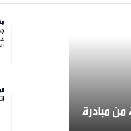
مت
جد
شار
ال
ال
ات
 من مبادرة
.