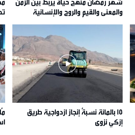
شهر رمضان منهج حياة يربط بين الزمن
مج
والمعنى والقيم والروح والإنسانية
تص
15 بالمائة نسبةُ إنجاز ازدواجية طريق
مُ
إزكي نزوى
اس