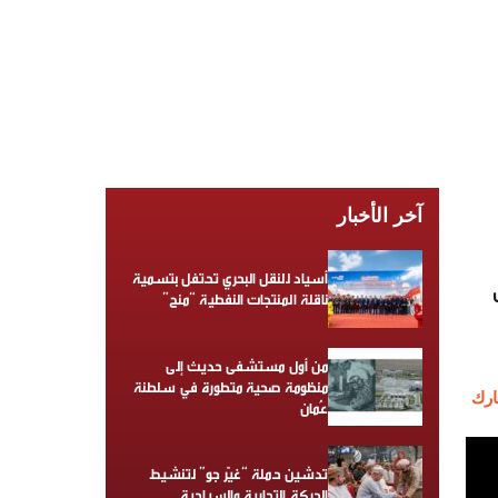
آخر الأخبار
أسياد للنقل البحري تحتفل بتسمية
ناقلة المنتجات النفطية “منح”
من أول مستشفى حديث إلى
منظومة صحية متطورة في سلطنة
رك
عُمان
تدشين حملة “غيّر جو” لتنشيط
الحركة التجارية والسياحية