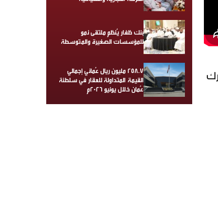
بنك ظفار يُنظم ملتقى نمو
للمؤسسات الصغيرة والمتوسطة
258.7 مليون ريال عُماني إجمالي
رك
القيمة المتداولة للعقار في سلطنة
عُمان خلال يونيو 2026م