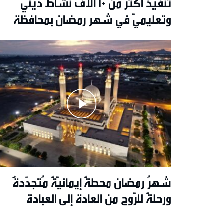
تنفيذ أكثر من 10 آلاف نشاط دينيّ
وتعليميّ في شهر رمضان بمحافظة
مسقط
شهرُ رمضان محطةٌ إيمانيّةٌ مُتجدّدةٌ
ورحلةٌ للرّوح من العادة إلى العبادة