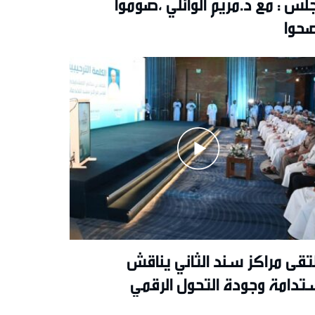
لس : مع د.مريم الوائلي ،صوموا
حوا
لتقى مراكز سند الثاني يناقش
تدامة وجودة التحول الرقمي