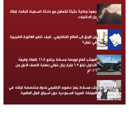
جهودٌ وطنيةٌ حثيثةٌ للتعامل مع حادثة السفينة الجانحة قبالة
جزر الحلانيات
من الورق إلى النظام الإلكتروني.. كيف تتغير الفاتورة الضريبية
في عُمان؟
المؤشر العام لبورصة مسقط يرتفع 66.8 بالمائة وقيمة
التداول تبلغ 6.9 مليار ريال عُماني بنهاية النصف الأول من
2026م
بنك مسقط يُعزز حضوره الإقليمي بندوة متخصصة لزبائنه في
المملكة العربية السعودية حول أسواق المال العالمية