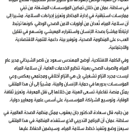
في سلطنة عمان من خلال تمكين المؤسسات المشغلة من تبني
ممارسات استباقية في إدارة المخاطر وتعزيز إجراءات السلامة. مشيرا إلى
أن سلامة المياه تُعدان من أولويات الأمن الصحي الوطني، كونها ترتبط
ارتباطًا مباشرًا بصحة الإنسان واستقراره المعيشي، وتسهم في تقليل
العبء على المنظومة الصحية، وتوفير بيئة داعمة للتنمية الاقتصادية
والاجتماعية.
وفي الكلمة الافتتاحية، أوضح المهندس سعود بن ناصر الشيذاني مدير عام
المياه والصرف الصحي بهيئة تنظيم الخدمات العامة، أن سلامة المياه
ليست مجرد التزام تشغيلي، بل هي التزام أخلاقي ومجتمعي يعكس وعي
المؤسسات بدورها في حماية الإنسان والبيئة، مشيرًا إلى أن هذا الملتقى
يمثل منصة تفاعلية تسعى الهيئة من خلالها إلى نقل المعرفة، وتعزيز ثقافة
الوقاية، وتوسيع الشراكة المؤسسية على أسس علمية ومعايير دولية.
من جانبه قال سعادة الدكتور جان يعقوب ممثل منظمة الصحة العالمية في
سلطنة عمان: أن البرنامج التدريبي الذي ستنفذه المنظمة في هذا الملتقى
سيعزز وضع وتنفيذ خطط سلامة المياه، وسيضمن الحفاظ عليها