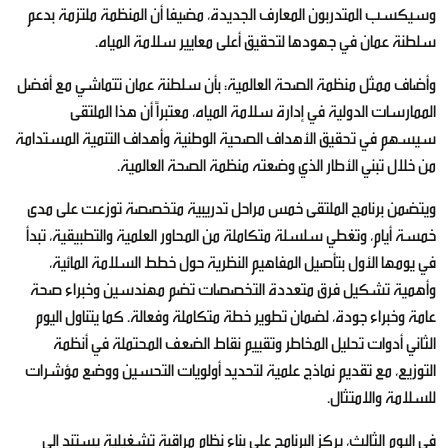
وسيكسب المتدربون المعارف الجديدة، مضيفا أن المنظمة ملتزمة بدعم
سلطنة عمان في جهودها لتحقيق أعلى معايير سلامة المياه.
وأضاف ممثل منظمة الصحة العالمية: بأن سلطنة عمان تتماشي مع أفضل
الممارسات الدولية في إدارة سلامة المياه، معتبراً أن هذا الملتقى
سيسهم في تحقيق الأهداف الصحية الوطنية وأهداف التنمية المستدامة
من خلال تبني الأطار الذي وضعته منظمة الصحة العالمية.
ويتضمن برنامج الملتقى خمس مراحل تدريبية متخصصة توزعت على مدى
خمسة أيام، وتغطي سلسلة متكاملة من المحاور العلمية والتطبيقية، تبدأ
في يومها الأول بتأصيل المفاهيم النظرية حول خطط السلامة المائية،
وأهمية تشكيل فرق متعددة التخصصات تضم مهندسين وخبراء صحة
عامة وخبراء جودة، لضمان تطوير خطة متكاملة وفعالة. كما يتناول اليوم
الثاني أدوات تحليل المخاطر وتقييم نقاط الضعف المحتملة في أنظمة
التوزيع، مع تقديم نماذج علمية لتحديد أولويات التحسين ووضع مؤشرات
للسلامة والامتثال.
في اليوم الثالث، يركز البرنامج على بناء نظام مراقبة تشغيلية يستند إلى