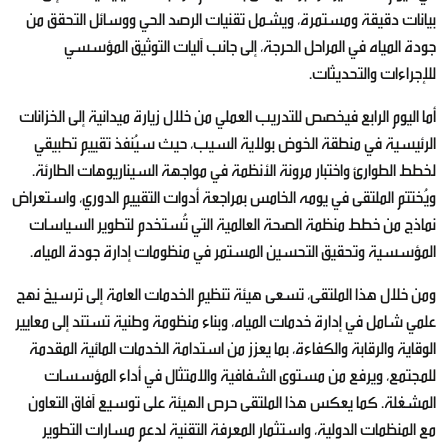
بيانات دقيقة ومستمرة، ويشمل تقنيات الرصد الحي ووسائل التحقق من
جودة المياه في المراحل الحرجة، إلى جانب آليات التوثيق المؤسسي
للإجراءات والتحديثات.
أما اليوم الرابع فيخصص للتدريب العملي من خلال زيارة ميدانية إلى الخزانات
الرئيسية في منطقة الخوض بولاية السيب، حيث سيُنفذ تقييم تطبيقي
لخطط الطوارئ واختبار مرونة الأنظمة في مواجهة السيناريوهات الطارئة.
ويُختتم الملتقى في يومه الخامس بمراجعة أدوات التقييم الدوري، واستعراض
نماذج من خطط منظمة الصحة العالمية التي تُستخدم لتطوير السياسات
المؤسسية وتحقيق التحسين المستمر في منظومات إدارة جودة المياه.
ومن خلال هذا الملتقى، تسعى هيئة تنظيم الخدمات العامة إلى ترسيخ نهج
علمي شامل في إدارة خدمات المياه، وبناء منظومة وطنية تستند إلى معايير
الوقاية والرقابة والكفاءة، بما يعزز من استدامة الخدمات المائية المقدمة
للمجتمع، ويرفع من مستوى الشفافية والامتثال في أداء المؤسسات
المشغلة. كما يعكس هذا الملتقى حرص الهيئة على توسيع آفاق التعاون
مع المنظمات الدولية، واستثمار المعرفة التقنية لدعم مسارات التطوير