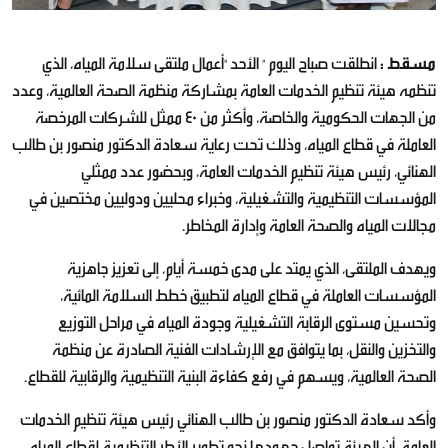
مسقط :
انطلقت صباح اليوم " الأحد "أعمال ملتقى سلامة المياه، الذي
تنظمه هيئة تنظيم الخدمات العامة بمشاركة منظمة الصحة العالمية، وعدد
من الجهات الحكومية والخاصة، وأكثر من 40 ممثل للشركات المرخصة
العاملة في قطاع المياه، وذلك تحت رعاية سعادة الدكتور منصور بن طالب
الهنائي، رئيس هيئة تنظيم الخدمات العامة، وبحضور عدد ممثلي
المؤسسات التنظيمية والتشغيلية، وخبراء محليين ودوليين مختصين في
مجالات المياه والصحة العامة وإدارة المخاطر.
ويهدف الملتقى، الذي يمتد على مدى خمسة أيام، إلى تعزيز جاهزية
المؤسسات العاملة في قطاع المياه لتطبيق خطط السلامة المائية،
وتحسين مستوى الرقابة التشغيلية وجودة المياه في مراحل التوزيع
والتخزين والنقل، بما يتوافق مع الإرشادات الفنية الصادرة عن منظمة
الصحة العالمية، ويسهم في رفع كفاءة البنية التنظيمية والرقابية للقطاع.
وأكد سعادة الدكتور منصور بن طالب الهنائي رئيس هيئة تنظيم الخدمات
العامة، أن الهيئة تواصل جهودها نحو تطوير الأطر التنظيمية لقطاع المياه