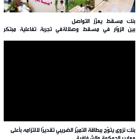
بنك مسقط يعزّز التواصل
بين الزوّار في مسقط وصلالةفي تجربة تفاعلية مبتكرة
تقديم عروض حصريّة خلال موسم الخريف
بنك نزوى يتوّج ببطاقة التميّز الضريبي تقديرًا لالتزامه بأعلى
معايير الحوكمة والشفافية