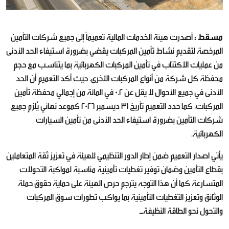
مسقط :
أصدرت هيئة الخدمات المالية تعميماً إلى جميع شركات التأمين
المرخصة لتقديم نشاط تأمين المركبات يقضي بضرورة استيفاء الحد الأدنى
من عمليات الاكتتاب في تأمين المركبات الكهربائية بما يتناسب مع حجم
محفظة كل شركة من أنواع المركبات الأخرى، حيث أكد التعميم أن الحد
الأدنى في جميع الأحوال لا يقل عن 0.2 في المائة من إجمالي محفظة تأمين
المركبات، كما حدد التعميم تأريخ 31 ديسمبر 2026 كموعد نهائي يُلزم جميع
شركات التأمين بضرورة استيفاء الحد الأدنى من تأمين السيارات
الكهربائية.
يأتي اصدار التعميم ضمن إطار الدور التنظيمي للهيئة في تعزيز ثقة المتعاملين
بقطاع التأمين وضمان توفير تغطيات تأمينية مناسبة لمواكبة التحولات
المتسارعة كما أن هذا التوجه يترجم حرص الهيئة على حماية حقوق حملة
الوثائق وتعزيز التغطيات التأمينية بما يواكب تطورات سوق المركبات
والتحول نحو الطاقة النظيفةـ