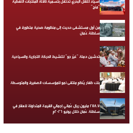
أسياد للنقل البحري تحتفل بتسمية ناقلة المنتجات النفطية
“منح”
من أول مستشفى حديث إلى منظومة صحية متطورة في
سلطنة عُمان
تدشين حملة “غيّر جو” لتنشيط الحركة التجارية والسياحية
بنك ظفار يُنظم ملتقى نمو للمؤسسات الصغيرة والمتوسطة
258.7 مليون ريال عُماني إجمالي القيمة المتداولة للعقار في
سلطنة عُمان خلال يونيو 2026م