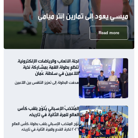
ميسي يعود إلى تمارين إنتر ميامي
Read more
لجنة الألعاب والرياضات الإلكترونية
تنظم بطولة القمة بمشاركة نخبة
اللاعبين في سلطنة عُمان
هدفت البطولة إلى تعزيز التنافس بين اللاعبين
المُنتخبُ الإسباني يُتوّج بلقب كأس
العالم للمرة الثانية في تاريخه
تُوّج المنتخب الإسباني بلقب بطولة كأس العالم
2026 لكرة القدم وللمرة الثانية في تاريخه