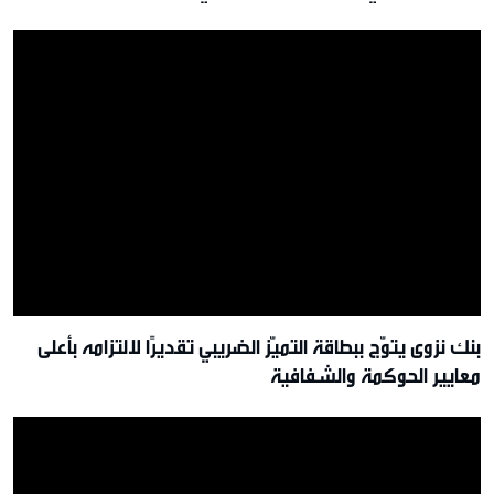
تقديم عروض حصريّة خلال موسم الخريف
بنك نزوى يتوّج ببطاقة التميّز الضريبي تقديرًا لالتزامه بأعلى
معايير الحوكمة والشفافية