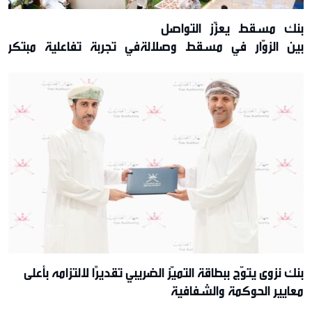
بنك مسقط يعزّز التواصل
بين الزوّار في مسقط وصلالةفي تجربة تفاعلية مبتكرة
تقديم عروض حصريّة خلال موسم الخريف
بنك نزوى يتوّج ببطاقة التميّز الضريبي تقديرًا لالتزامه بأعلى
معايير الحوكمة والشفافية