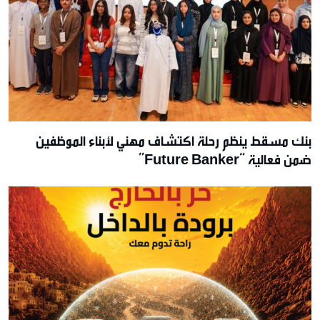
بنك مسقط ينظم رحلة اكتشاف مهني لأبناء الموظفين
ضمن فعالية “Future Banker”