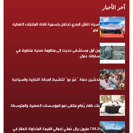
آخر الأخبار
أسياد للنقل البحري تحتفل بتسمية ناقلة المنتجات النفطية
“منح”
من أول مستشفى حديث إلى منظومة صحية متطورة في
سلطنة عُمان
تدشين حملة “غيّر جو” لتنشيط الحركة التجارية والسياحية
بنك ظفار يُنظم ملتقى نمو للمؤسسات الصغيرة والمتوسطة
258.7 مليون ريال عُماني إجمالي القيمة المتداولة للعقار في