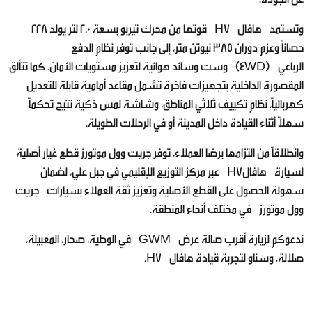
وتستمد هافال H7 قوتها من محرك تيربو بسعة 2.0 لتر يولد 228
حصاناً وعزم دوران 385 نيوتن متر، إلى جانب توفر نظام الدفع
الرباعي (4WD) وست وسائد هوائية لتعزيز مستويات الأمان. كما تتألق
المقصورة الداخلية بتجهيزات فاخرة تشمل مقاعد أمامية قابلة للتعديل
كهربائياً، نظام تكييف ثلاثي المناطق، وشاشة لمس ذكية تتيح تحكماً
سهلاً أثناء القيادة داخل المدينة أو في الرحلات الطويلة.
وانطلاقاً من التزامها برضا العملاء، توفر جريت وول موتورز قطع غيار أصلية
لسيارة هافالH7 عبر مركز التوزيع الإقليمي في جبل علي، لضمان
سهولة الحصول على القطع الأصلية وتعزيز ثقة العملاء بسيارات جريت
وول موتورز في مختلف أنحاء المنطقة.
ندعوكم لزيارة أقرب صالة عرض GWM في الوطية، صحار، المعبيلة،
صلالة، وسناو لتجربة قيادة هافال H7.