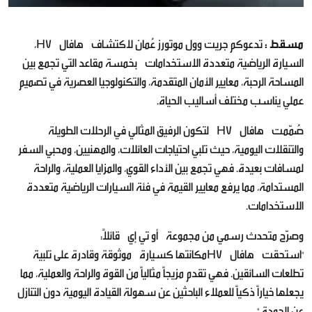
مسقط :
تدعوكم جريت وول موتورز عُمان لاكتشاف هافال H7،
السيارة الرياضية متعددة الاستخدامات بخمسة مقاعد التي تجمع بين
المساحة الرحبة، معايير الأمان المتقدمة، والتكنولوجيا العصرية في تصميم
عملي يناسب مختلف أساليب الحياة.
صُمّمت هافال H7 لتكون الرفيق المثالي في الرحلات الطويلة
والتنقلات اليومية، حيث تلبي احتياجات العائلات، والمهنيين، ومحبي السفر
لمسافات بعيدة. فهي تجمع بين الأداء القوي، والمزايا العملية، والراحة
المستدامة، مما يرفع معايير القيمة في فئة السيارات الرياضية متعددة
الاستخدامات.
وصرّح متحدث رسمي من مجموعة أو تي إي قائلاً:
"استحقت هافال H7مكانتها كسيارة موثوقة وقادرة على تلبية
تطلعات السائقين. فهي تقدم مزيجاً مثالياً من القوة والراحة والعملية، مما
يجعلها خياراً ذكياً للعملاء الباحثين عن سهولة القيادة اليومية دون التنازل
عن الجودة."