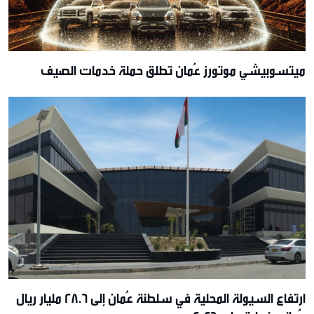
ميتسوبيشي موتورز عُمان تطلق حملة خدمات الصيف
ارتفاع السيولة المحلية في سلطنة عُمان إلى 28.6 مليار ريال