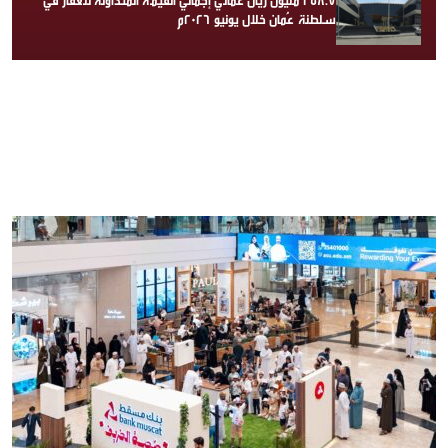
258.7 مليون ريال عُماني إجمالي القيمة المتداولة للعقار في
سلطنة عُمان خلال يونيو 2026م