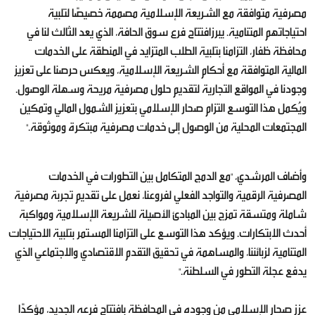
مصرفية متوافقة مع الشريعة الإسلامية مصممة خصيصًا لتلبية
احتياجاتهم المتنامية. يبرزافتتاح فرع سوق الحافة، الذي يعد الثالث لنا في
محافظة ظفار، التزامنا بتلبية الطلب المتزايد في المنطقة على الخدمات
المالية المتوافقة مع أحكام الشريعة الإسلامية، ويعكس حرصنا على تعزيز
وجودنا في المواقع التجارية لتقديم حلول مصرفية مريحة وسهلة الوصول.
ويُكمل هذا التوسع التزام صحار الإسلامي بتعزيز الشمول المالي وتمكين
المجتمعات المحلية من الوصول إلى خدمات مصرفية مبتكرة وموثوقة."
وأضاف المرشدي، "مع الدمج المتكامل بين التطورات في الخدمات
المصرفية الرقمية والتواجد الفعلي لفروعنا، نعمل على تقديم تجربة مصرفية
شاملة ومتسقة تمزج بين المبادئ الأصيلة للشريعة الإسلامية ومواكبة
أحدث الابتكارات. ويؤكد هذا التوسع على التزامنا المستمر بتلبية الاحتياجات
المتنامية لزبائننا، والمساهمة في تحقيق التقدم الاقتصادي والاجتماعي الذي
يدفع عجلة التطور في السلطنة."
عزز صحار الإسلامي من وجوده في المحافظة بافتتاح فرعه الجديد، مؤكدًا