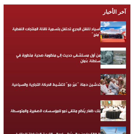
آخر الأخبار
أسياد للنقل البحري تحتفل بتسمية ناقلة المنتجات النفطية
“منح”
من أول مستشفى حديث إلى منظومة صحية متطورة في
سلطنة عُمان
تدشين حملة “غيّر جو” لتنشيط الحركة التجارية والسياحية
بنك ظفار يُنظم ملتقى نمو للمؤسسات الصغيرة والمتوسطة