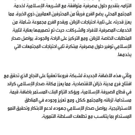
التزامه بتقديم حلول مصرفية متوافقة مع الشريعة الإسلامية لخدمة
المجتمع المحلي. يضم الفرع فريقًا من المحترفين العمانيين ذوي الخبرة، مما
يعزز قدرته على تلبية احتياجات الزبائن. ويقدم الفرع مجموعة شاملة من
الخدمات المصرفية للأفراد والشركات، حيث تم تصميمها بعناية لتلبية
المتطلبات الخاصة للزبائن. ومع التركيز على الراحة والجودة، يواصل صحار
الإسلامي توفير حلول مصرفية مبتكرة تلبي احتياجات المجتمعات التي
يخدمها.
وتأتي هذه الاضافة الجديدة لشبكة فروعنا تعقيبًا على النجاح الذي تحقق مع
افتتاح فرع مدينة خزائن الاقتصادية، مما يعزز مكانة صحار الإسلامي كرائد
في قطاع الصيرفة الإسلامية، ويؤكد التزام البنك المستمر باضافة قيمة
مستدامة لزبائنه والمجتمع ككل. ومع تعزيز وجوده في المناطق
الاستراتيجية، يواصل صحار الإسلامي جهوده لدعم الابتكار وتحقيق النمو
المستدام بما يتناسب مع تطلعات السلطنة التنموية.