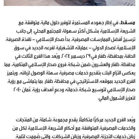
مسقط
: في إطار جهوده المستمرة لتوفير حلول مالية متوافقة مع
الشريعة الإسلامية بشكل أكثر سهولة للمجتمع المحلي، إلى جانب
ترسيخ أفضل الممارسات المصرفية، بدأ صحار الإسلامي - نافذة الصيرفة
الإسلامية لصحار الدولي - عملياته التشغيلية لفرعه الجديد في سوق
الحافة بمحافظة ظفار في 29 ديسمبر 2024. ويُعد هذا الفرع الثالث في
محافظة ظفار والعشرون ضمن شبكة فروع صحار الإسلامي المتنامية، مما
يعكس التزام البنك بتقديم خدمات مصرفية سهلة الوصول لزبائنه. ويتميز
الفرع الجديد بموقعه الاستراتيجي في محافظة ظفار، بما يتماشى مع رؤية
صحار الإسلامي لتوسيع شبكة خدماته ودعم أهداف رؤية عُمان 2040
لتعزيز الشمول المالي.
ويُعد الفرع الجديد مركزًا متكاملًا يقدم مجموعة شاملة من المنتجات
والخدمات المصرفية المتوافقة مع أحكام الشريعة الإسلامية لكل من
زبائن خدمات التجزئة المصرفية وزبائن الشركات، والتي صُممت لتلبية