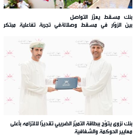
بنك مسقط يعزّز التواصل
بين الزوّار في مسقط وصلالةفي تجربة تفاعلية مبتكرة
تقديم عروض حصريّة خلال موسم الخريف
بنك نزوى يتوّج ببطاقة التميّز الضريبي تقديرًا لالتزامه بأعلى
معايير الحوكمة والشفافية