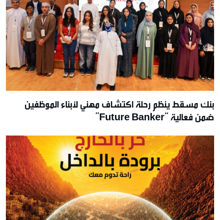
بنك مسقط ينظم رحلة اكتشاف مهني لأبناء الموظفين
ضمن فعالية “Future Banker”