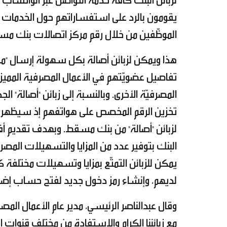
لزبائن البنك كافةً خدمة التواصل عبر الواتساب 
يقومون بالرد على استفساراتهم حول الخدمات والم
الموظّفين من خلال رقم مركز اتصالات بنك مسقط على 24795555 وذلك بعد حفظ الرق
هذا ويمكن لزبائن أصالة بكل سهولة إرسال "مرح
تفاصيل عضويّتهم في الأعمال المصرفية المميز
المصرفيّة الأخرى. وبالنسبة إلى زبائن "أصالة" 
تخزين الرقم المخصص على هواتفهم إذ سيظهر ال
لزبائن "أصالة" من بنك مسقط. وبهدف تقديم أف
البنك بتوفير عدد من المزايا والتسهيلات المصرفي
يمكن للزبائن التمتّع بمزايا وتسهيلات مختلفة 
لديهم، وإنشاء رمز دخول جديد لفتح حساب إضافي
وقال عبدالناصر الرئيسي، مدير عام الأعمال المصر
مع زبائننا الكرام والاستفادة من مختلف قنوات 