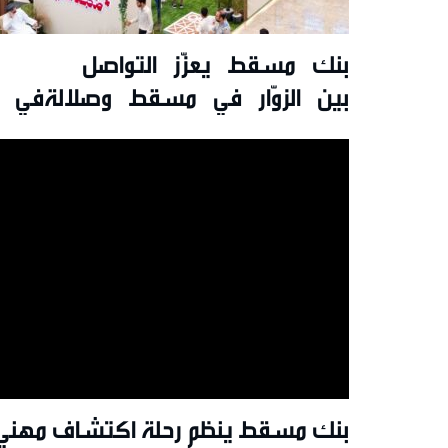
بنك مسقط يعزّز التواصل
بين الزوّار في مسقط وصلالةفي ت
تقديم عروض حصريّة خلال
موسم الخريف
بنك مسقط ينظم رحلة اكتشاف مهني