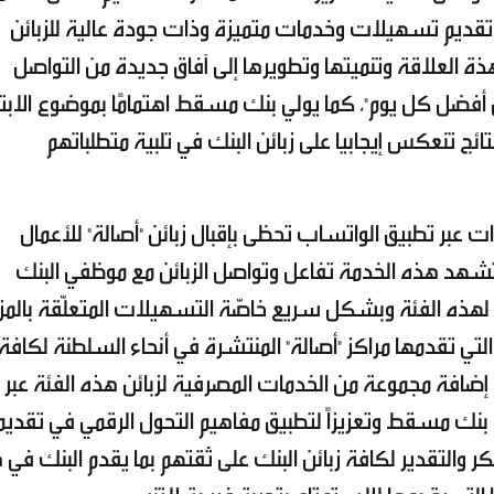
قديم تسهيلات وخدمات متميزة وذات جودة عالية للزبائن
ة العلاقة وتنميتها وتطويرها إلى آفاق جديدة من التواصل
ل أفضل كل يوم"، كما يولي بنك مسقط اهتمامًا بموضوع الابت
ئج تنعكس إيجابيا على زبائن البنك في تلبية متطلباتهم
عبر تطبيق الواتساب تحظى بإقبال زبائن "أصالة" للأعمال
صرفية المميزة، فمنذ تدشينها في عام 2021، تشهد هذه الخدمة تفاعل وتواصل الزبائن مع موظفي البنك
هذه الفئة وبشكل سريع خاصّة التسهيلات المتعلّقة بالمزا
التي تقدمها مراكز "أصالة" المنتشرة في أنحاء السلطنة لكافة
 أن إضافة مجموعة من الخدمات المصرفية لزبائن هذه الفئة عبر
ة بنك مسقط وتعزيزاً لتطبيق مفاهيم التحول الرقمي في تقديم
والتقدير لكافة زبائن البنك على ثقتهم بما يقدم البنك في 