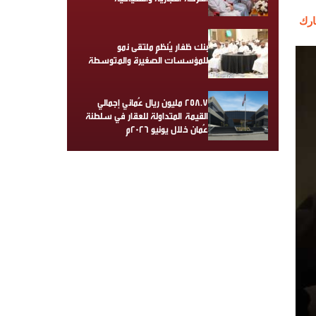
رك
بنك ظفار يُنظم ملتقى نمو
للمؤسسات الصغيرة والمتوسطة
258.7 مليون ريال عُماني إجمالي
القيمة المتداولة للعقار في سلطنة
عُمان خلال يونيو 2026م