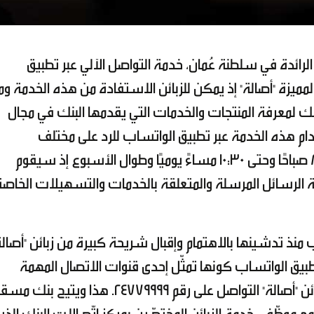
رائدة في سلطنة عُمان، خدمة التواصل الآلي عبر تطبيق
يزة "أصالة" إذ يمكن للزبائن الاستفادة من هذه الخدمة ومز
 وذلك لمعرفة المنتجات والخدمات التي يقدمها البنك في مجال
دام هذه الخدمة عبر تطبيق الواتساب للرد على مختلف
الاستفسارات وذلك خلال الفترة من الساعة 8 صباحًا وحتى 10:30 مساءً يوميًا وطوال الأسبوع إذ سيقوم
ة الرسائل المرسلة والمتعلقة بالخدمات والتسهيلات الخاصة
منذ تدشينها بالاهتمام وإقبال شريحة كبيرة من زبائن "أصالة
طبيق الواتساب كونها تمثّل إحدى قنوات الاتصال المهمة
والسريعة بين الزبون والبنك، علمًا بأنه يمكن لزبائن "أصالة" التواصل على رقم 24779999. هذا ويتيح