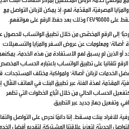
مع موظّفي خدمة الزبائن المختصّين بمركز اتّصالات البنك الذي
زايا المصرفيّة المقدّمة لهم؛ إذ يمكن للزبائن التواصل مع
م على هواتفهم.
بًا" إلى الرقم المخصّص من خلال تطبيق الواتساب للحصول ع
ة "أصالة" ومعلومات عن عروض السفر والمزايا والتسهيلات
الجدد أو الذين لم يسبق لهم الاستفادة من هذه الخدمة، يمكنهم
رقم تلقائيا على تطبيق الواتساب باعتباره الحساب المخصص
ضل الخدمات لزبائن "أصالة" ولمواكبة مختلف المستجدات، قا
ّة المقدّمة لهذة الفئة عبر تطبيق البنك في الهاتف النقّال؛ إ
كتفعيل الحساب الحالي من خلال اتّباع الخطوات التي تظهر
، وتفعيل جهاز جديد عبر التطبيق.
فية للأفراد ببنك مسقط، إننا دائمًا نحرص على التواصل والتفا
التواصل الحديثة لتعزيز علاقتنا المشتركة لتقديم أفضل الخد