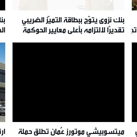
بنك نزوى يتوّج ببطاقة التميّز الضريبي
بن
جربة تفاعلية مبتكرة ويواصل
تقديرًا لالتزامه بأعلى معايير الحوكمة
ال
والشفافية
ميتسوبيشي موتورز عُمان تطلق حملة
ار