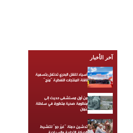
آخر الأخبار
أسياد للنقل البحري تحتفل بتسمية
ناقلة المنتجات النفطية “منح”
من أول مستشفى حديث إلى
منظومة صحية متطورة في سلطنة
عُمان
تدشين حملة “غيّر جو” لتنشيط
الحركة التجارية والسياحية