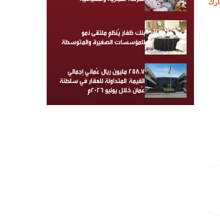
رك
بنك ظفار يُنظم ملتقى نمو
للمؤسسات الصغيرة والمتوسطة
258.7 مليون ريال عُماني إجمالي
القيمة المتداولة للعقار في سلطنة
عُمان خلال يونيو 2026م