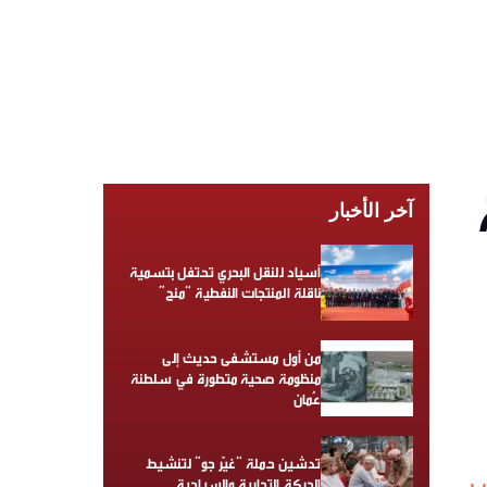
آخر الأخبار
أسياد للنقل البحري تحتفل بتسمية
ناقلة المنتجات النفطية “منح”
من أول مستشفى حديث إلى
منظومة صحية متطورة في سلطنة
عُمان
تدشين حملة “غيّر جو” لتنشيط
الحركة التجارية والسياحية