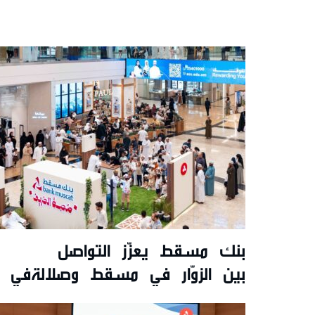
بنك مسقط يعزّز التواصل
بين الزوّار في مسقط وصلالةفي ت
تقديم عروض حصريّة خلال