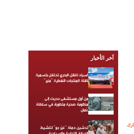
آخر الأخبار
أسياد للنقل البحري تحتفل بتسمية
ناقلة المنتجات النفطية “منح”
من أول مستشفى حديث إلى
منظومة صحية متطورة في سلطنة
عُمان
رك
تدشين حملة “غيّر جو” لتنشيط
الحركة التجارية والسياحية