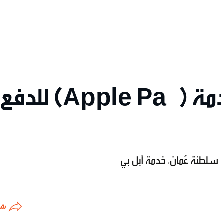
بنك مسقط يوفّر خدمة (Apple Pay) للدفع
سلطنة عُمان، خدمة آبل بي
شا