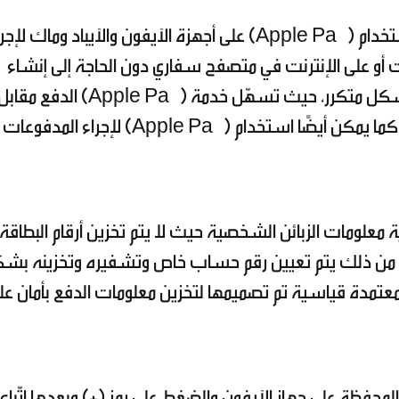
ومن خلال هذه الخدمة، سيتمكن الزبائن من استخدام (Apple Pay) على أجهزة الآيفون والآيباد وماك لإ
 أو على الإنترنت في متصفح سفاري دون الحاجة إلى إنشاء
حسابات أو كتابة معلومات الشحن والفواتير بشكل متكرر، حيث تسهّل خدمة (Apple Pay) الدفع مقا
مختلف الخدمات والتسوق عبر الإنترنت وغيرها، كما يمكن أيضًا استخدام (Apple Pay) لإجرا
 تصميم خدمة (Apple Pay) لحماية معلومات الزبائن الشخصية حيث لا يتم تخزين أرقام البطاقة
لى الجهاز ولا على خوادم Apple فبدلاً من ذلك يتم تعيين رقم حساب خاص وتشفيره وتخزينه 
Secur) وهي شريحة معتمدة قياسية تم تصميمها لتخزين معلومات الدفع بأمان ع
لمحفظة على جهاز الآيفون والضغط على رمز (+) وبعدها اتّباع