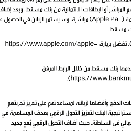
 المباشر أو البطاقات الائتمانية من بنك مسقط، وبعد إضاف
البطاقة على الجهاز يمكن البدء في استخدام خدمة (Apple Pay) مباشرة، وسيستمر الزبائن في الحصو
بنك مسقط.
لمزيد من المعلومات حول خدمة (Apple Pay)، تفضل بزيارة: https://www.apple.com/apple-
دمها بنك مسقط من خلال الرابط المرفق
الدفع وأفضلها لزبائنه لمساعدتهم على تعزيز تجربتهم
استراتيجية البنك لتعزيز التحول الرقمي بهدف المساهمة في
2040 وتعزيز الشمول المالي في السلطنة، حيث أضاف التحول الرقمي بُعدٍ جديد