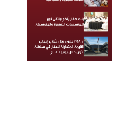
بنك ظفار يُنظم ملتقى نمو
للمؤسسات الصغيرة والمتوسطة
258.7 مليون ريال عُماني إجمالي
القيمة المتداولة للعقار في سلطنة
عُمان خلال يونيو 2026م