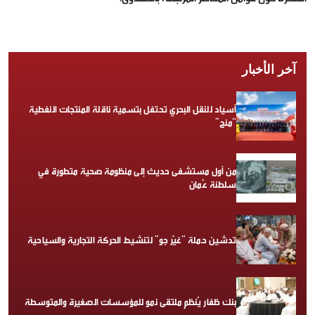
آخر الأخبار
أسياد للنقل البحري تحتفل بتسمية ناقلة المنتجات النفطية
“منح”
من أول مستشفى حديث إلى منظومة صحية متطورة في
سلطنة عُمان
تدشين حملة “غيّر جو” لتنشيط الحركة التجارية والسياحية
بنك ظفار يُنظم ملتقى نمو للمؤسسات الصغيرة والمتوسطة