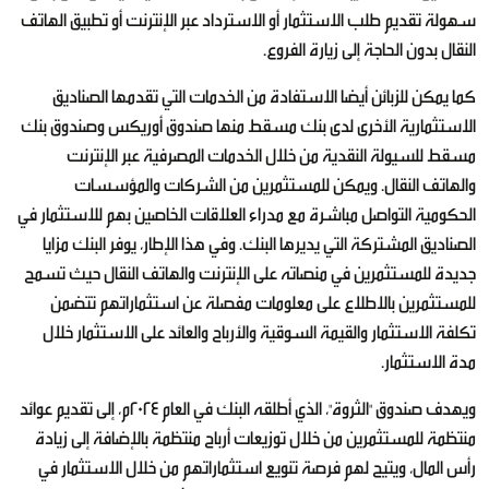
سهولة تقديم طلب الاستثمار أو الاسترداد عبر الإنترنت أو تطبيق الهاتف
النقال بدون الحاجة إلى زيارة الفروع.
كما يمكن للزبائن أيضا الاستفادة من الخدمات التي تقدمها الصناديق
الاستثمارية الأخرى لدى بنك مسقط منها صندوق أوريكس وصندوق بنك
مسقط للسيولة النقدية من خلال الخدمات المصرفية عبر الإنترنت
والهاتف النقال. ويمكن للمستثمرين من الشركات والمؤسسات
الحكومية التواصل مباشرة مع مدراء العلاقات الخاصين بهم للاستثمار في
الصناديق المشتركة التي يديرها البنك. وفي هذا الإطار، يوفر البنك مزايا
جديدة للمستثمرين في منصاته على الإنترنت والهاتف النقال حيث تسمح
للمستثمرين بالاطلاع على معلومات مفصلة عن استثماراتهم تتضمن
تكلفة الاستثمار والقيمة السوقية والأرباح والعائد على الاستثمار خلال
مدة الاستثمار.
ويهدف صندوق "الثروة"، الذي أطلقه البنك في العام 2024م، إلى تقديم عوائد
منتظمة للمستثمرين من خلال توزيعات أرباح منتظمة بالإضافة إلى زيادة
رأس المال، ويتيح لهم فرصة تنويع استثماراتهم من خلال الاستثمار في