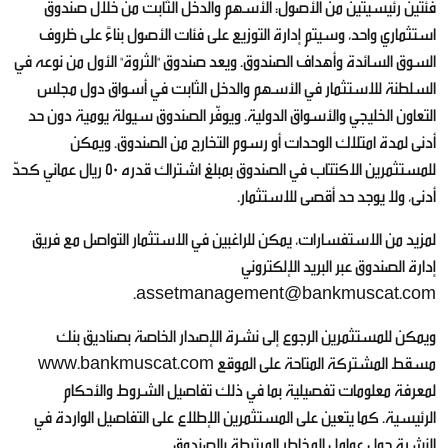
فئتين رئيسيتين من الأصول: الأسهم والدخل الثابت من خلال صندوق
استثماري واحد، وسيتم إدارة التوزيع على فئات الأصول بناءً على ظروف
السوق السائدة وأهداف الصندوق. ويعد صندوق "الثروة" الأول من نوعه في
السلطنة للاستثمار في الأسهم والدخل الثابت في أسواق دول مجلس
التعاون الخليجي والأسواق الدولية. ويوفّر الصندوق سيولة يومية دون حد
أدنى لمدة امتلاك الوحدات أو رسوم التخارج من الصندوق. ويمكن
للمستثمرين الاكتتاب في الصندوق بمبلغ اشتراك قدره 50 ريال عماني كحدّ
أدنى، ولا يوجد حد أقصى للاستثمار.
لمزيد من الاستفسارات، يمكن للراغبين في الاستثمار التواصل مع فريق
إدارة الصندوق عبر البريد الإلكتروني
.
assetmanagement@bankmuscat.com
ويمكن للمستثمرين الرجوع إلى نشرة الإصدار الخاصة بصناديق بنك
مسقط المشتركة المتاحة على الموقع
www.bankmuscat.com
لمعرفة معلومات تفصيلية بما في ذلك تفاصيل الشروط والأحكام
الرئيسية. كما يتعين على المستثمرين الإطلاع على التفاصيل الواردة في
النشرة حول عوامل المخاطر المرتبطة بالصندوق.