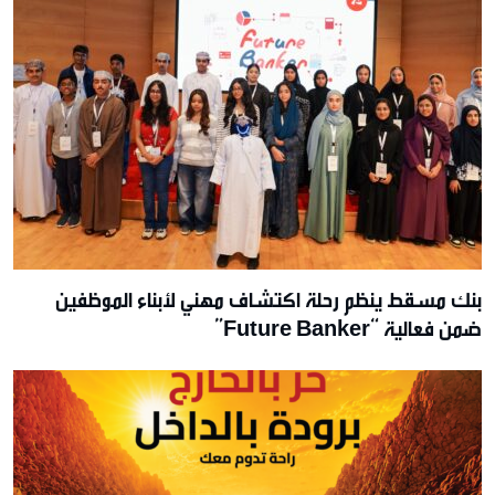
بنك مسقط ينظم رحلة اكتشاف مهني لأبناء الموظفين
ضمن فعالية “Future Banker”