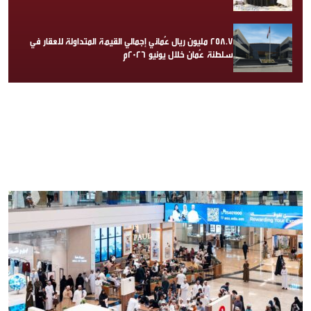
258.7 مليون ريال عُماني إجمالي القيمة المتداولة للعقار في
سلطنة عُمان خلال يونيو 2026م