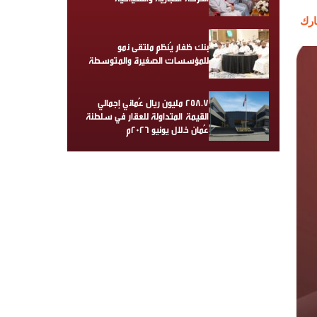
رك
بنك ظفار يُنظم ملتقى نمو
للمؤسسات الصغيرة والمتوسطة
258.7 مليون ريال عُماني إجمالي
القيمة المتداولة للعقار في سلطنة
عُمان خلال يونيو 2026م