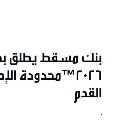
2026™محدودة ال
القدم
.