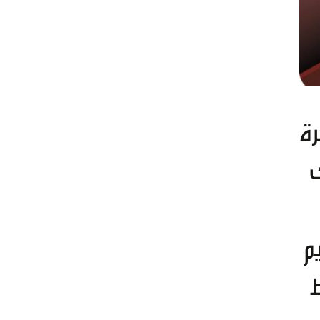
رة
ك
م
ط