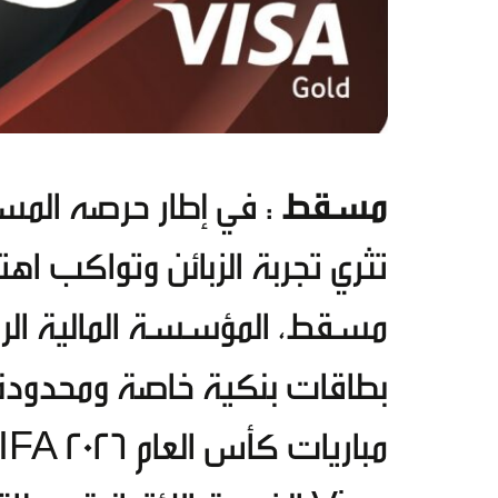
مسقط
: في إطار حرصه المس
تثري تجربة الزبائن وتواكب اه
مسقط، المؤسسة المالية الرا
بطاقات بنكية خاصة ومحدودة 