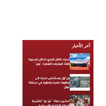
آخر الأخبار
أسياد للنقل البحري تحتفل بتسمية
ناقلة المنتجات النفطية “منح”
من أول مستشفى حديث إلى
منظومة صحية متطورة في سلطنة
عُمان
تدشين حملة “غيّر جو” لتنشيط
الحركة التجارية والسياحية