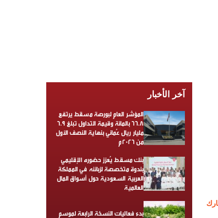
آخر الأخبار
المؤشر العام لبورصة مسقط يرتفع
66.8 بالمائة وقيمة التداول تبلغ 6.9
مليار ريال عُماني بنهاية النصف الأول
من 2026م
بنك مسقط يُعزز حضوره الإقليمي
بندوة متخصصة لزبائنه في المملكة
العربية السعودية حول أسواق المال
العالمية
رك
بدء فعاليات النسخة الرابعة لموسم