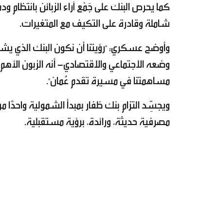
كما يحرص البنك على جَمْع آراء الزبائن بانتظام 
شاملة وقادرة على التكيف مع المتغيرات.
وأوضح عسكري: "رؤيتنا أن نكون البنك الذي يشع
وضعه الاجتماعي والاقتصادي- أنه الزبون الأهم؛ 
مساهمتنا في مسيرة تقدم عُمان".
ويجسِّد التزام بنك ظفار بمبدأ الشمولية واحدً
مصرفية حديثة، ورائدة، برؤية مستقبلية.