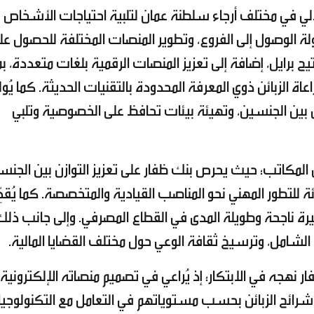
آلي في مختلف أرجاء سلطنة عمان لتلبية احتياجات الأشخاص
 الوصول إلى الفروع، وتطوير المنصات المختلفة للحصول عل
 برايل، إضافة إلى تعزيز المنصات الرقمية بلغات متعددة، بم
عاة الزبائن ذوي المعرفة المحدودة بالتقنيات الحديثة. كما يُو
ارق بين الجنسين، وتهيئة بيئات تحافظ على الخصوصية وتلبي
ل المكاتب؛ حيث يحرص بنك ظفار على تعزيز التوازن بين الجنس
ئة للتطور المهني نحو المناصب القيادية والمتخصصة. كما يُقدِّ
سيرة ناجحة وطويلة المدى في القطاع المصرفي. وإلى جانب ذلك
 الشامل، وترسيخ ثقافة الوعي حول مختلف القضايا المالية.
ر نهجه في الابتكار؛ إذ يُراعي في تصميم منصاته الإلكترونية
شرائح الزبائن بحسب مستوياتهم في التعامل مع التكنولوجيا.