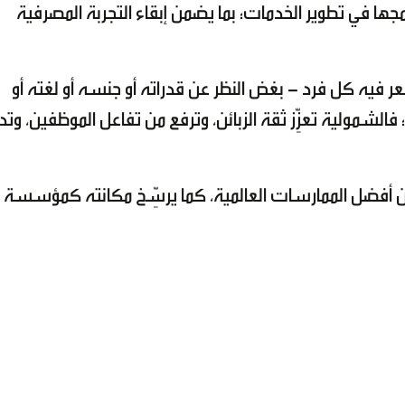
ودمجها في تطوير الخدمات؛ بما يضمن إبقاء التجربة المصرفية
ر فيه كل فرد - بغض النظر عن قدراته أو جنسه أو لغته أو
فالشمولية تعزِّز ثقة الزبائن، وترفع من تفاعل الموظفين، وتد
ا من أفضل الممارسات العالمية، كما يرسِّخ مكانته كمؤسسة