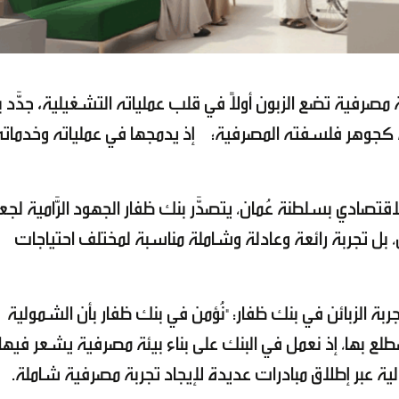
ية تضع الزبون أولاً في قلب عملياته التشغيلية
،
جدَّد 
ية كجوهر فلسفته المصرفية؛ إذ يدمجها في عملياته وخدماته
قتصادي بسلطنة عُمان، يتصدَّر بنك ظفار الجهود الرَّامية لجع
بل تجربة رائعة وعادلة وشاملة مناسبة لمختلف احتياجات
الزبائن في بنك ظفار: "نُؤمن في بنك ظفار بأن الشمولية
ها، إذ نعمل في البنك على بناء بيئة مصرفية يشعر فيها
الية عبر إطلاق مبادرات عديدة لإيجاد تجربة مصرفية شاملة.