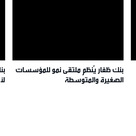
بنك ظفار يُنظم ملتقى نمو للمؤسسات
بن
الصغيرة والمتوسطة
r”