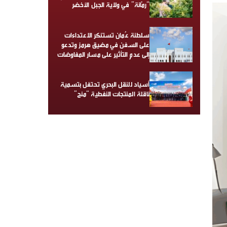
“رمّانة” في ولاية الجبل الأخضر
سلطنة عُمان تستنكر الاعتداءات
على السفن في مضيق هرمز وتدعو
إلى عدم التأثير على مسار المفاوضات
أسياد للنقل البحري تحتفل بتسمية
ناقلة المنتجات النفطية “منح”