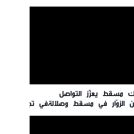
ك مسقط يعزّز التواصل
ن الزوّار في مسقط وصلالةفي تجربة تفاعل
ديم عروض حصريّة خلال
سم الخريف