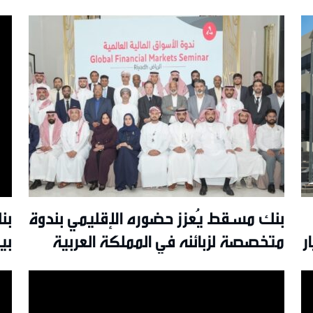
بنك مسقط يُعزز حضوره الإقليمي بندوة
بن
لغ 6.9 مليار
متخصصة لزبائنه في المملكة العربية
بي
السعودية حول أسواق المال العالمية
تق
مو