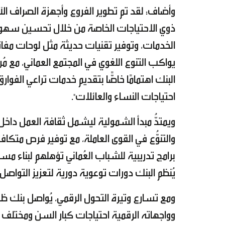
وأضاف: لقد تم تطوير الفروع وأجهزة الصراف ال
ذوي الاحتياجات الخاصة من خلال تحسين سهولة
الخدمات، وتوفير تقنيات حديثة مثل لوحات مفاتيح
يواكب التنوع اللغوي في المجتمع العماني، مع مُرا
البنك اهتمامًا خاصًّا بتقديم خدمات تراعي الفو
احتياجات النساء والعائلات".
ويمتدُّ مبدأ الشمولية ليشمل ثقافة العمل داخ
والتنوُّع في القوى العاملة، مع توفير فرص متكاف
برامج تدريبية للشباب العُماني تؤهلهم لبناء م
يُنظم البنك دورات توعوية دورية لتعزيز التواصل
ومع تسارع وتيرة التحول الرقمي، يُواصل بنك ظفا
وواجهاته الرقمية احتياجات كبار السن ومختلف 