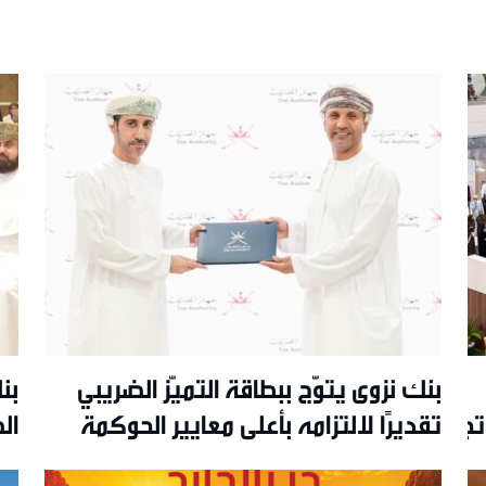
بنك نزوى يتوّج ببطاقة التميّز الضريبي
بن
جربة تفاعلية مبتكرة ويواصل
تقديرًا لالتزامه بأعلى معايير الحوكمة
ال
والشفافية