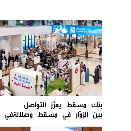
بنك مسقط يعزّز التواصل
بين الزوّار في مسقط وصلالةفي ت
تقديم عروض حصريّة خلال