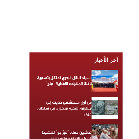
آخر الأخبار
أسياد للنقل البحري تحتفل بتسمية
ناقلة المنتجات النفطية “منح”
من أول مستشفى حديث إلى
منظومة صحية متطورة في سلطنة
عُمان
تدشين حملة “غيّر جو” لتنشيط
الحركة التجارية والسياحية