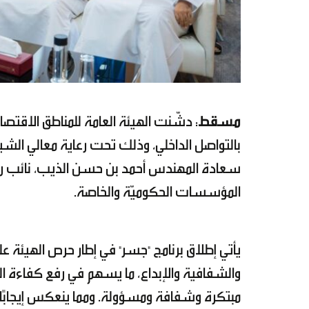
مسقط
: دشّنت الهيئة العامة للمناطق الاقتصاد
بالتواصل الداخلي، وذلك تحت رعاية معالي الش
سعادة المهندس أحمد بن حسن الذيب، نائب ر
المؤسسات الحكوميّة والخاصة.
يأتي إطلاق برنامج "جسر" في إطار حرص الهيئة ع
والشفافية والإبداع، ما يسهم في رفع كفاءة 
مبتكرة وشفافة ومسؤولة. ومما ينعكس إيجابًا ع