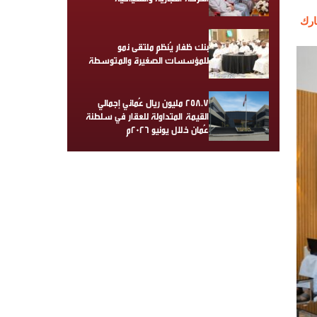
رك
بنك ظفار يُنظم ملتقى نمو
للمؤسسات الصغيرة والمتوسطة
258.7 مليون ريال عُماني إجمالي
القيمة المتداولة للعقار في سلطنة
عُمان خلال يونيو 2026م