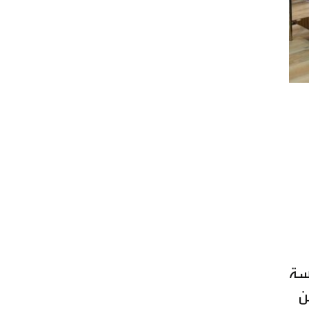
سسة
ن