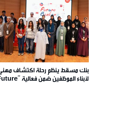
موسم الخريف
بنك مسقط ينظم رحلة اكتشاف مهني
لأبناء الموظفين ضمن فعالية “e
Banker”