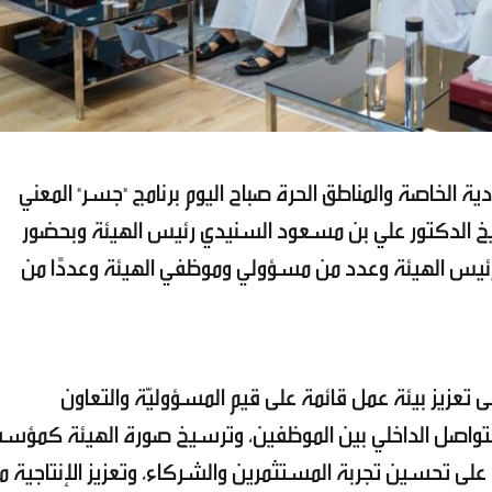
ية الخاصة والمناطق الحرة صباح اليوم برنامج "جسر" المعني
يخ الدكتور علي بن مسعود السنيدي رئيس الهيئة وبحضور
ئيس الهيئة وعدد من مسؤولي وموظفي الهيئة وعددًا من
لى تعزيز بيئة عمل قائمة على قيم المسؤوليّة والتعاون
التواصل الداخلي بين الموظفين، وترسيخ صورة الهيئة كمؤ
لى تحسين تجربة المستثمرين والشركاء، وتعزيز الإنتاجية م