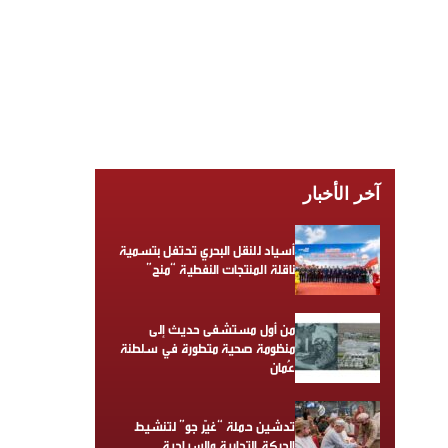
آخر الأخبار
أسياد للنقل البحري تحتفل بتسمية
ناقلة المنتجات النفطية “منح”
من أول مستشفى حديث إلى
منظومة صحية متطورة في سلطنة
عُمان
تدشين حملة “غيّر جو” لتنشيط
الحركة التجارية والسياحية