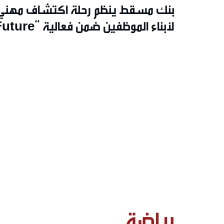
بنك مسقط ينظم رحلة اكتشاف مهني
لأبناء الموظفين ضمن فعالية “e
Banker”
رياضة