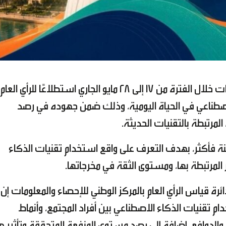
ينفذ المركز الوطني للإحصاء والمعلومات خلال الفترة من 17 إلى 28 مايو الجاري استطلاعًا للرأي العام
لاصطناعي في الحياة اليومية، وذلك ضمن جهوده في رصد
لمرتبطة بالتقنيات الحديثة.
دف الاستطلاع العُمانيين من عمر 18 سنة فأكثر، بهدف التعرف على واقع استخدام تقنيات الذكاء
المرتبطة بها، ومستوى الثقة في مخرجاتها.
ة قياس الرأي العام بالمركز الوطني للإحصاء والمعلومات إن
تقنيات الذكاء الاصطناعي بين أفراد المجتمع، وأنماط
 والدوافع، إضافة إلى رصد مستوى المنفعة المتحققة وتأثير 