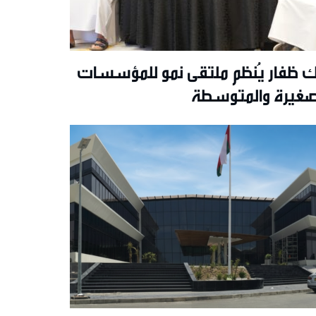
ك ظفار يُنظم ملتقى نمو للمؤسسات
صغيرة والمتوسطة