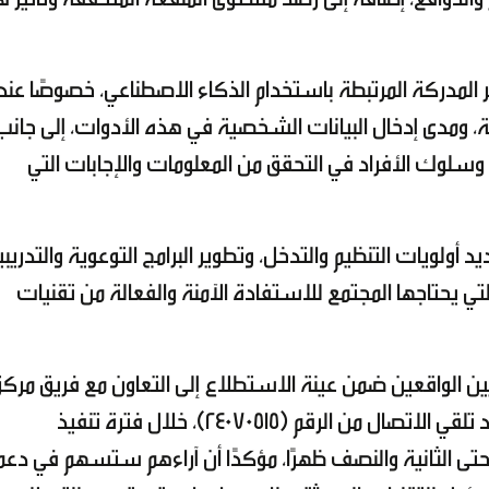
المدركة المرتبطة باستخدام الذكاء الاصطناعي، خصوصًا عند
 ومدى إدخال البيانات الشخصية في هذه الأدوات، إلى جانب
سلوك الأفراد في التحقق من المعلومات والإجابات التي
ولويات التنظيم والتدخل، وتطوير البرامج التوعوية والتدريبي
لتي يحتاجها المجتمع للاستفادة الآمنة والفعالة من تقنيات
ن الواقعين ضمن عينة الاستطلاع إلى التعاون مع فريق مركز
الاتصال بالمركز الوطني للإحصاء والمعلومات عند تلقي الاتصال من الرقم (24070515)، خلال فترة تنفيذ
حتى الثانية والنصف ظهرًا، مؤكدًا أن آراءهم ستسهم في دعم