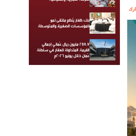
رك
بنك ظفار يُنظم ملتقى نمو
للمؤسسات الصغيرة والمتوسطة
258.7 مليون ريال عُماني إجمالي
القيمة المتداولة للعقار في سلطنة
عُمان خلال يونيو 2026م