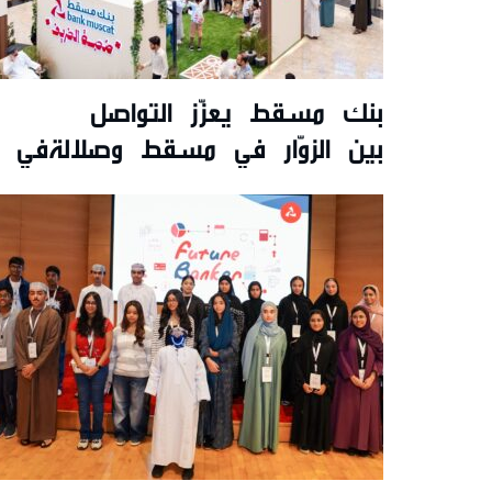
بنك مسقط يعزّز التواصل
بين الزوّار في مسقط وصلالةفي ت
تقديم عروض حصريّة خلال
موسم الخريف