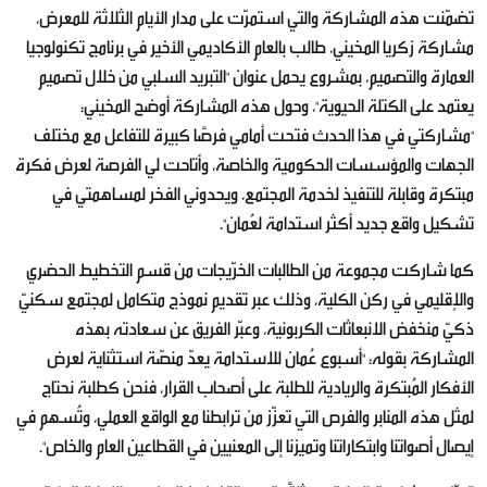
تضمّنت هذه المشاركة والتي استمرّت على مدار الأيام الثلاثة للمعرض،
مشاركة زكريا المخيني، طالب بالعام الأكاديمي الأخير في برنامج تكنولوجيا
العمارة والتصميم، بمشروع يحمل عنوان "التبريد السلبي من خلال تصميم
يعتمد على الكتلة الحيوية"، وحول هذه المشاركة أوضح المخيني:
"مشاركتي في هذا الحدث فتحت أمامي فرصًا كبيرة للتفاعل مع مختلف
الجهات والمؤسسات الحكومية والخاصة، وأتاحت لي الفرصة لعرض فكرة
مبتكرة وقابلة للتنفيذ لخدمة المجتمع، ويحدوني الفخر لمساهمتي في
تشكيل واقع جديد أكثر استدامة لعُمان".
كما شاركت مجموعة من الطالبات الخرّيجات من قسم التخطيط الحضري
والإقليمي في ركن الكلية، وذلك عبر تقديم نموذج متكامل لمجتمع سكنيّ
ذكيّ منخفض الانبعاثات الكربونية، وعبّر الفريق عن سعادته بهذه
المشاركة بقوله: "أسبوع عُمان للاستدامة يعدّ منصّة استثناية لعرض
الأفكار المُبتكرة والريادية للطلبة على أصحاب القرار، فنحن كطلبة نحتاج
لمثل هذه المنابر والفرص التي تعزّز من ترابطنا مع الواقع العملي، وتُسهم في
إيصال أصواتنا وابتكاراتنا وتميزنا إلى المعنيين في القطاعين العام والخاص".