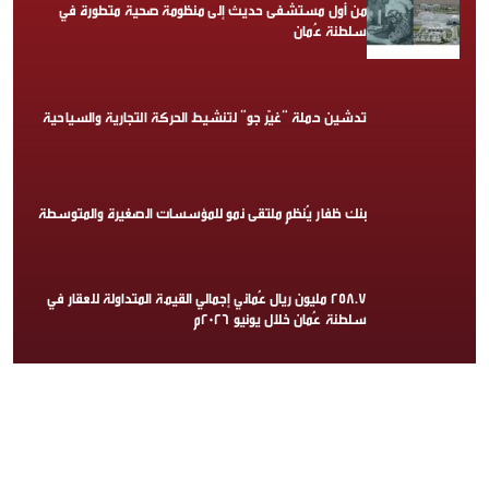
من أول مستشفى حديث إلى منظومة صحية متطورة في
سلطنة عُمان
تدشين حملة “غيّر جو” لتنشيط الحركة التجارية والسياحية
بنك ظفار يُنظم ملتقى نمو للمؤسسات الصغيرة والمتوسطة
258.7 مليون ريال عُماني إجمالي القيمة المتداولة للعقار في
سلطنة عُمان خلال يونيو 2026م