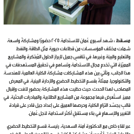
مسقط :
شهد أسبوع عُمان للاستدامة 2025 حضورًا ومشاركةً واسعة
شملت مختلف المؤسسات من قطاعات حيوية مثل الطاقة والنفط
والتعليم والبيئة وغيرها، في تنافسٍ جميل لإبراز الحلول المُبتكرة والمشاريع
المميّزة التي تخدم مجال الاستدامة وتساهم في تحقيق المستهدفات في
هذا الجانب، وتأتي بين هذه المشاركات مشاركة الكلية العالمية للهندسة
والتكنولوجيا، ممثلةً بقسم التخطيط الحضري والإدارة البيئية، في المعرض
المصاحب لهذا الحدث، حيث حظيت هذه المشاركة بحضورٍ لافت وإقبال
مميز، استُعرض فيها مجموعة من المشاريع الطلابية والمبادرات البحثية، في
قالبٍ يجسّد التزام الكلية وحرصها العميق على إعداد جيل قادر على قيادة
التغيير والإسهام في بناء مستقبلٍ أكثر استدامة لأجل عُمان.
عبر لقاءٍ خاص مع الدكتورة آمنة السعدية، رئيسة قسم التخطيط الحضري