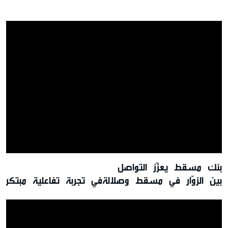
بنك مسقط يعزّز التواصل
بين الزوّار في مسقط وصلالةفي تجربة تفاعلية مبتكرة
تقديم عروض حصريّة خلال موسم الخريف