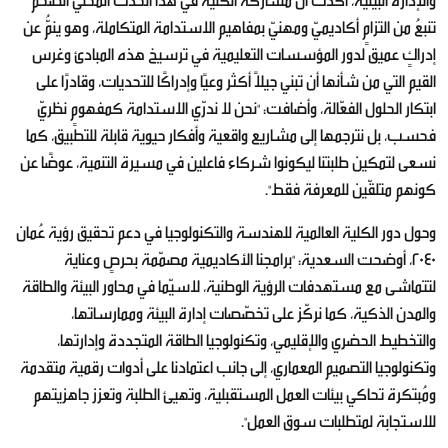
والإدارة البيئية، أكّدت أن مشاركة الكلية في هذا الحدث المحلي الضخم
تنبعُ من التزامٍ أكاديميّ ومهنيّ بمفاهيم الاستدامة المتكاملة، وهو ينمُّ عن
إدراكٍ عميق لدور المؤسسات التعليمية في ترسيخ هذه المبادئ وغرس
القيم التي من شأنها أن تبني جيلاً أكثر وعيًا وإدراكًا للتحديات، وقادرًا على
ابتكار الحلول الفعّالة، وأضافت: "نحن لا ندرّي الاستدامة كمفهومٍ نظريّ
فحسب، بل نترجمها إلى مشاريع واقعية وأفكار حيوية قابلة للتطبيق، كما
نسعى لتمكين طلبتنا ليكونوا شركاء فاعلين في مسيرة التنمية، عوضًا عن
كونهم متلقّين للمعرفة فقط".
وحول دور الكلية العالمية للهندسة والتكنولوجيا في دعم تحقيق رؤية عُمان
2040، أوضحت السعدية: "برامجنا الأكاديمية مصمّمة بحرصٍ وعناية
لتتماشى مع مستهدفات الرؤية الوطنية، لاسيّما في محاور البيئة والطاقة
والمدن الذكية، كما نركّز على تخصّصات إدارة البيئة وممارساتها،
والتخطيط الحضري والإقليمي، وتكنولوجيا الطاقة المتجددة وإدارتها،
وتكنولوجيا التصميم المعماري، إلى جانب اعتمادنا على أدوات رقمية متقدمة
ومُبتكرة تحاكي بيئات العمل المستقبلية، وتهيئ الطلبة وتعزز جاهزيتهم
للاستجابة لمتطلبات سوق العمل".