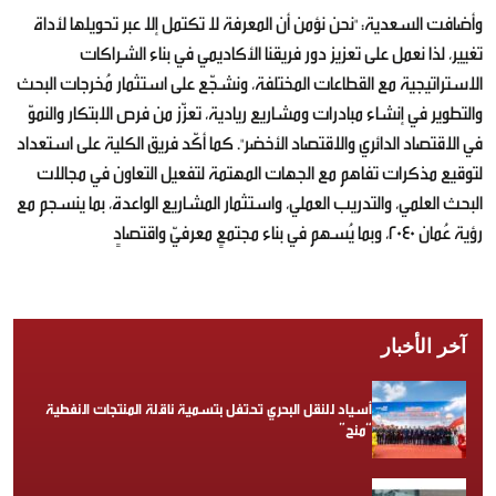
وأضافت السعدية: "نحن نؤمن أن المعرفة لا تكتمل إلا عبر تحويلها لأداة
تغيير، لذا نعمل على تعزيز دور فريقنا الأكاديمي في بناء الشراكات
الاستراتيجية مع القطاعات المختلفة، ونشجّع على استثمار مُخرجات البحث
والتطوير في إنشاء مبادرات ومشاريع ريادية، تعزّز من فرص الابتكار والنموّ
في الاقتصاد الدائري والاقتصاد الأخضر". كما أكّد فريق الكلية على استعداد
لتوقيع مذكرات تفاهم مع الجهات المهتمة لتفعيل التعاون في مجالات
البحث العلمي، والتدريب العملي، واستثمار المشاريع الواعدة، بما ينسجم مع
رؤية عُمان 2040، وبما يُسهم في بناء مجتمعٍ معرفيّ واقتصادٍ
آخر الأخبار
أسياد للنقل البحري تحتفل بتسمية ناقلة المنتجات النفطية
“منح”