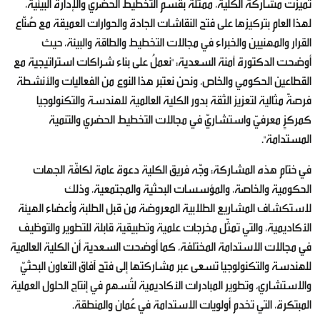
تميّزت مشاركة الكلية، ممثلةً بقسم التخطيط الحضري والإدارة البيئية،
لهذا العام بتركيزها على فتح النقاشات الجادة والحوارات العميقة مع صُنّاع
القرار والمهنيين والخبراء في مجالات التخطيط والطاقة والبيئة، حيث
أوضحت الدكتورة آمنة السعدية: "نعملُ على بناء شراكات استراتيجية مع
القطاعين الحكومي والخاص، ونحن نعتبر هذا النوع من الفعاليات والأنشطة
فرصةً مثالية لتعزيز الثقة بدور الكلية العالمية للهندسة والتكنولوجيا
كمركزٍ معرفيّ واستشاريّ في مجالات التخطيط الحضري والتنمية
المستدامة".
في ختام هذه المشاركة؛ وجّه فريق الكلية دعوة عامة لكافّة الجهات
الحكومية والخاصة، والمؤسسات البحثية والمجتمعية، وذلك
لاستكشاف المشاريع الطلابية المعروضة من قبل الطلبة وأعضاء الهيئة
الأكاديمية، والتي تمثّل مخرجات علمية وتطبيقية قابلة للتطوير والتوظيف
في مجالات الاستدامة المختلفة، كما أوضحت السعدية أن الكلية العالمية
للهندسة والتكنولوجيا تسعى عبر مشاركتها إلى فتح آفاق التعاون البحثيّ
والاستشاري، وتطوير المبادرات الأكاديمية لتُسهم في إنتاج الحلول العملية
المبتكرة، التي تخدم أولويات الاستدامة في عُمان والمنطقة.