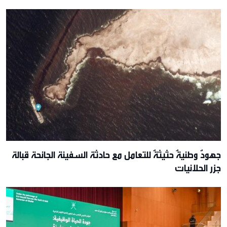
جهودٌ وطنيةٌ حثيثةٌ للتعامل مع حادثة السفينة الجانحة قبالة
جزر الحلانيات