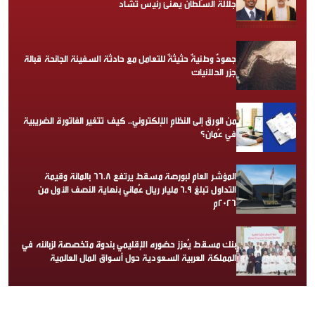
جلالة السُّلطان يهنئ رئيس تشاد
جهودٌ وطنيةٌ حثيثةٌ للتعامل مع حادثة السفينة الجانحة قبالة
جزر الحلانيات
من الورق إلى النظام الإلكتروني.. كيف تتغير الفاتورة الضريبية
في عُمان؟
المؤشر العام لبورصة مسقط يرتفع 66.8 بالمائة وقيمة
التداول تبلغ 6.9 مليار ريال عُماني بنهاية النصف الأول من
2026م
بنك مسقط يُعزز حضوره الإقليمي بندوة متخصصة لزبائنه في
المملكة العربية السعودية حول أسواق المال العالمية