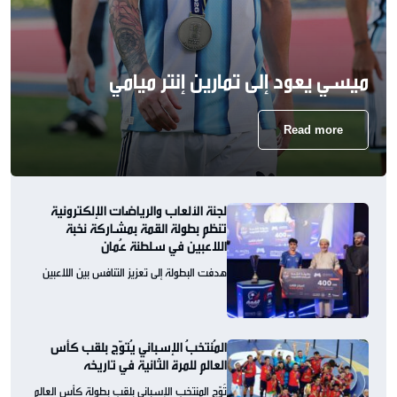
ميسي يعود إلى تمارين إنتر ميامي
Read more
لجنة الألعاب والرياضات الإلكترونية
تنظم بطولة القمة بمشاركة نخبة
اللاعبين في سلطنة عُمان
هدفت البطولة إلى تعزيز التنافس بين اللاعبين
المُنتخبُ الإسباني يُتوّج بلقب كأس
العالم للمرة الثانية في تاريخه
تُوّج المنتخب الإسباني بلقب بطولة كأس العالم