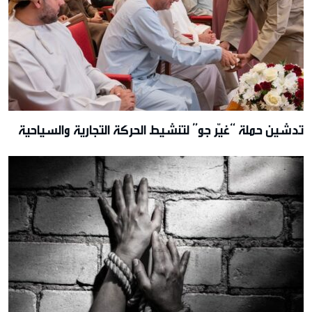
تدشين حملة “غيّر جو” لتنشيط الحركة التجارية والسياحية