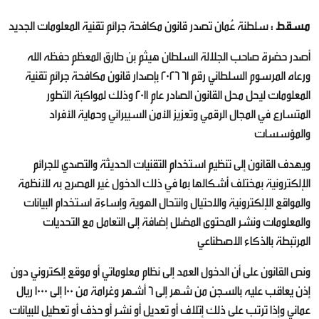
مسقط :
سلطنة عُمان تصدر قانون مكافحة جرائم تقنية المعلومات الجديد
أصدر حضرة صاحب الجلالة السلطان هيثم بن طارق المعظم حفظه الله
ورعاه المرسوم السلطاني رقم 61 2026 بإصدار قانون مكافحة جرائم تقنية
المعلومات ليحل محل القانون الصادر عام 2011 وذلك لمواكبة التطور
المتسارع في المجال الرقمي وتعزيز الأمن السيبراني وحماية الأفراد
والمؤسسات
ويهدف القانون إلى تنظيم استخدام التقنيات الحديثة والتصدي للجرائم
الإلكترونية بمختلف أشكالها بما في ذلك الدخول غير المصرح به للأنظمة
والمواقع الإلكترونية والاحتيال وانتحال الهوية وإساءة استخدام البيانات
والمعلومات ونشر المحتوى المضلل إضافة إلى التعامل مع التحديات
المرتبطة بالذكاء الاصطناعي
ونص القانون على أن الدخول العمد إلى نظام معلوماتي أو موقع إلكتروني دون
إذن يعاقب عليه بالسجن من شهر إلى 6 أشهر وغرامة من 100 إلى 1000 ريال
عماني وإذا ترتب على ذلك إتلاف أو تعديل أو نشر أو حذف أو تعطيل للبيانات