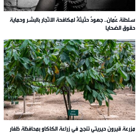
سلطنة عُمان.. جهودٌ حثيثةٌ لمكافحة الاتّجار بالبشر وحماية
حقوق الضحايا
مزرعة قيرون حيريتي تنجح في زراعة الكاكاو بمحافظة ظفار