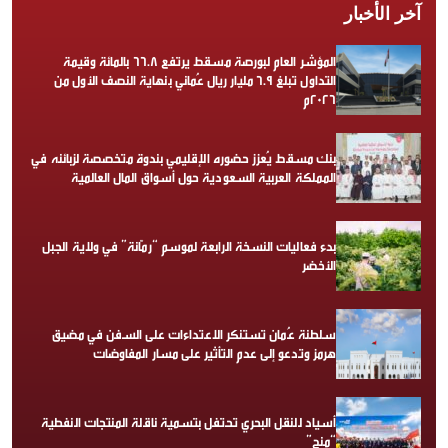
آخر الأخبار
المؤشر العام لبورصة مسقط يرتفع 66.8 بالمائة وقيمة
التداول تبلغ 6.9 مليار ريال عُماني بنهاية النصف الأول من
2026م
بنك مسقط يُعزز حضوره الإقليمي بندوة متخصصة لزبائنه في
المملكة العربية السعودية حول أسواق المال العالمية
بدء فعاليات النسخة الرابعة لموسم “رمّانة” في ولاية الجبل
الأخضر
سلطنة عُمان تستنكر الاعتداءات على السفن في مضيق
هرمز وتدعو إلى عدم التأثير على مسار المفاوضات
أسياد للنقل البحري تحتفل بتسمية ناقلة المنتجات النفطية
“منح”