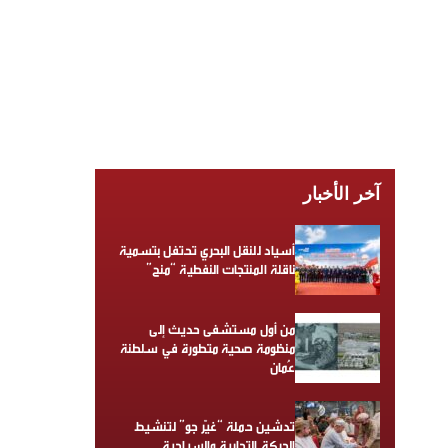
آخر الأخبار
أسياد للنقل البحري تحتفل بتسمية
ناقلة المنتجات النفطية “منح”
من أول مستشفى حديث إلى
منظومة صحية متطورة في سلطنة
عُمان
تدشين حملة “غيّر جو” لتنشيط
الحركة التجارية والسياحية