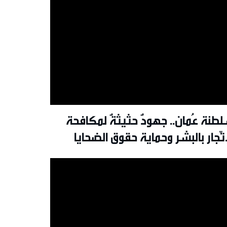
طنة عُمان.. جهودٌ حثيثةٌ لمكافحة
اتّجار بالبشر وحماية حقوق الضحايا