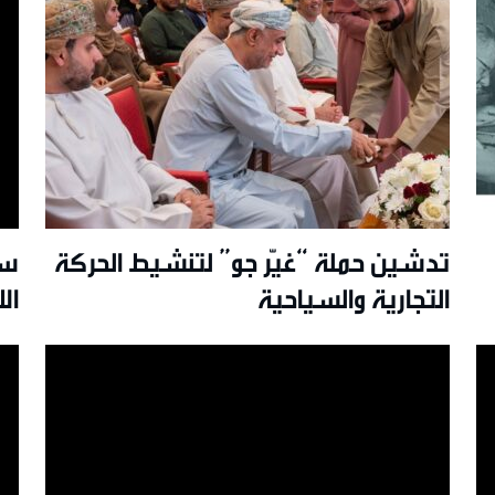
تدشين حملة “غيّر جو” لتنشيط الحركة
سل
التجارية والسياحية
ال