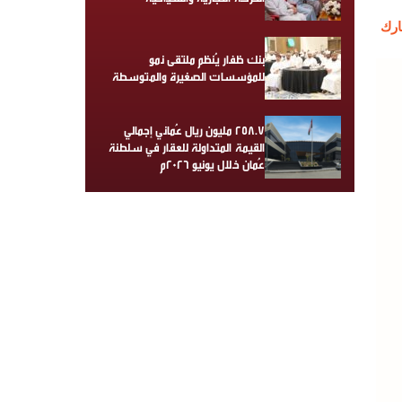
رك
بنك ظفار يُنظم ملتقى نمو
للمؤسسات الصغيرة والمتوسطة
258.7 مليون ريال عُماني إجمالي
القيمة المتداولة للعقار في سلطنة
عُمان خلال يونيو 2026م