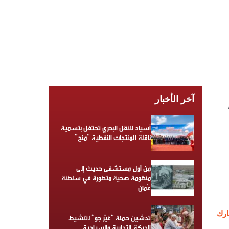
آخر الأخبار
أسياد للنقل البحري تحتفل بتسمية
ناقلة المنتجات النفطية “منح”
من أول مستشفى حديث إلى
منظومة صحية متطورة في سلطنة
عُمان
رك
تدشين حملة “غيّر جو” لتنشيط
الحركة التجارية والسياحية