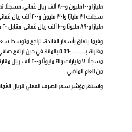
مليارًا و890 مليونًا و100 ألف ريال عُماني، مقابل 20 مليارًا و693 مليونًا و200 ألف ريال بنهاية شهر يوليو 2024م.
من العام الماضي.
واستقر مؤشر سعر الصرف الفعلي للريال العُماني دون تغيير عند مس