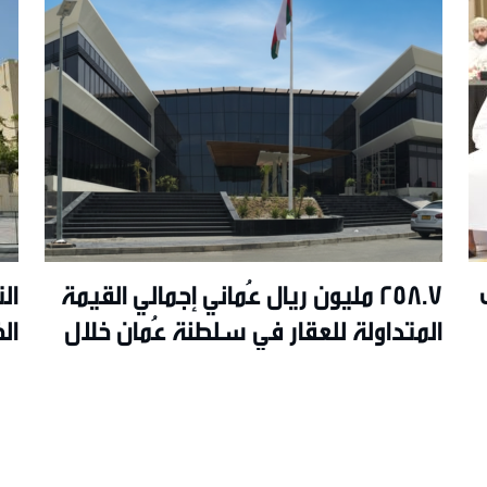
258.7 مليون ريال عُماني إجمالي القيمة
ال
المتداولة للعقار في سلطنة عُمان خلال
ال
يونيو 2026م
ال