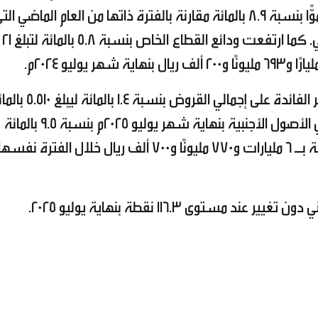
مليارًا و100 مليون و800 ألف ريال عُماني، مسجلًا نموًّا بنسبة 8.9 بالمائة مقارنة بالفترة ذاتها من العام الماضي ال
سجلت 31 مليارًا و301 مليون و200 ألف ريال عُماني. كما ارتفعت ودائع القطاع الخاص بنسبة 5.8 بالمائة لتبلغ 21
وفيما يتعلق بأسعار الفائدة، تراجع متوسط سعر الفائدة على إجمالي القروض بنسبة .4
مقارنة بـــــ 5.590 بالمائة في حين ارتفع صافي الأصول الأجنبية بنهاية شهر يوليو 2025م بنسبة 9.5 بالمائة
مسجلًا 7 مليارات و411 مليونًا و200 ألف ريال مقارنة بـ 6 مليارات و770 مليونًا و700 ألف ريال خلال الفترة نفسه
توى 116.3 نقطة بنهاية يوليو 2025.