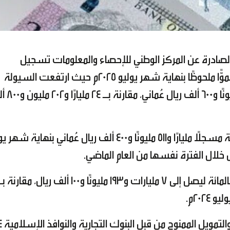
 الصادرة عن المركز الوطني للإحصاء والمعلومات تسجيل
مؤشرات السيولة والإقراض في سلطنة عُمان نموًّا ملحوظًا بنهاية شهر يوليو 2025م حيث ارتفعت السيولة
المحلية بنسبة 5.2 بالمائة لتبلغ 25 مليارًا و50
وفي المقابل، تراجع النقد المصدر بنسبة 6.1 بالمائة مسجلًا مليارًا و511 مليونًا و400 ألف ريال عُماني بنهاي
أما على صعيد الائتم