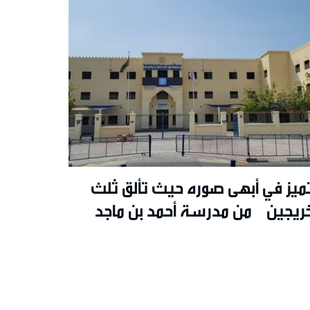
تميز في أبهى صوره حيث تألق ثلث
خريجين من مدرسة أحمد بن ماجد
دولية بحصولهم على تقدير ممتاز A+