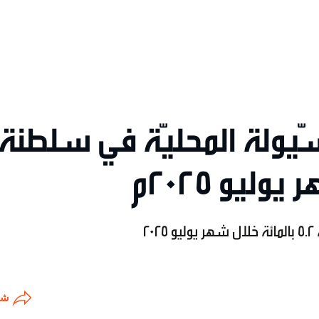
ُ السّيولة المحليّة في سلطنة
ليو 2025م
2
شا