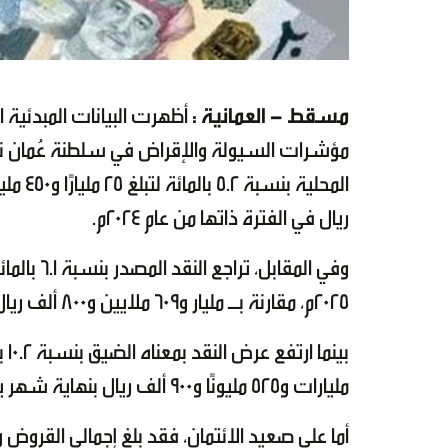
مسقط - العمانية :
أظهرت البيانات المبدئية
ريال في الفترة ذاتها من عام 2024م.
2025م، مقارنة بـ مليار و609 ملايين و800 ألف ريال خلال الفترة نفسها من العام الماضي.
مليارات و525 مليونًا و900 ألف ريال بنهاية شهر يوليو 2024م.