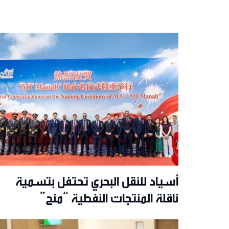
أسياد للنقل البحري تحتفل بتسمية
ناقلة المنتجات النفطية “منح”