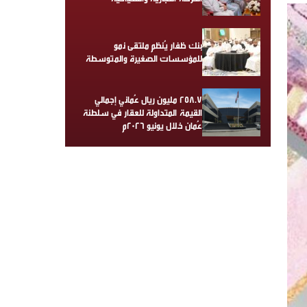
بنك ظفار يُنظم ملتقى نمو
للمؤسسات الصغيرة والمتوسطة
258.7 مليون ريال عُماني إجمالي
القيمة المتداولة للعقار في سلطنة
عُمان خلال يونيو 2026م