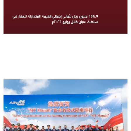
258.7 مليون ريال عُماني إجمالي القيمة المتداولة للعقار في
سلطنة عُمان خلال يونيو 2026م