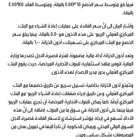
فيما بلغ متوسط سعر الخصم 4.54365 بالمائة، ومتوسط العائد 4.75945
بالمائة.
وأشار البيان إلى أنَّ سعر الفائدة على عمليات إعادة الشراء مع البنك
المركزي العُماني "الريبو" على هذه الأذون هو 5.50 بالمائة، بينما يبلغ سعر
الخصم مع البنك المركزي على تسهيلات أذون الخزانة 6.00 بالمائة.
وتعد أذون الخزانة أداة مالية مضمونة لفترة قصيرة الأجل تصدرها وزارة
المالية لتوفير منافذ استثمارية للبنوك التجارية المرخصة، حيث يقوم البنك
المركزي العُماني بدور مدير الإصدار لهذه الأذون.
وتتمتع أذون الخزانة بخاصية تسييل سريع عن طريق خصمها مع البنك
المركزي العُماني، وعن طريق إجراء صفقات إعادة الشراء "الريبو" مع البنك
المركزي أيضًا، كما يُمكن للبنوك التجارية المرخصة أن تجري عمليات "الريبو"
فيما بينها على أذون الخزانة في سوق ما بين البنوك، إضافة إلى أنَّ هذه
الأداة تُسهم في إيجاد مؤشر استرشادي لأسعار الفائدة قصيرة الأجل
للسوق المالي المحلي، ويمكن للحكومة أن تلجأ إليها في تمويل بعض من
المصروفات بشكل سلس ومرن.