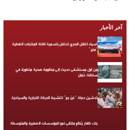
آخر الأخبار
أسياد للنقل البحري تحتفل بتسمية ناقلة المنتجات النفطية
“منح”
من أول مستشفى حديث إلى منظومة صحية متطورة في
سلطنة عُمان
تدشين حملة “غيّر جو” لتنشيط الحركة التجارية والسياحية
بنك ظفار يُنظم ملتقى نمو للمؤسسات الصغيرة والمتوسطة