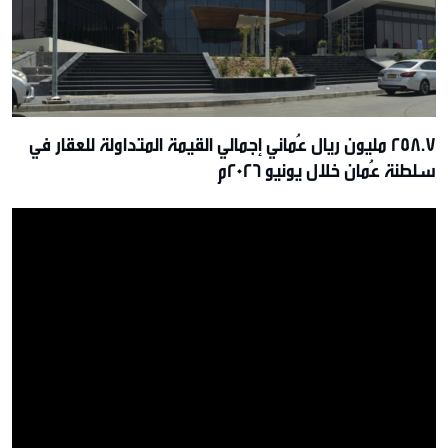
258.7 مليون ريال عُماني إجمالي القيمة المتداولة للعقار في
سلطنة عُمان خلال يونيو 2026م