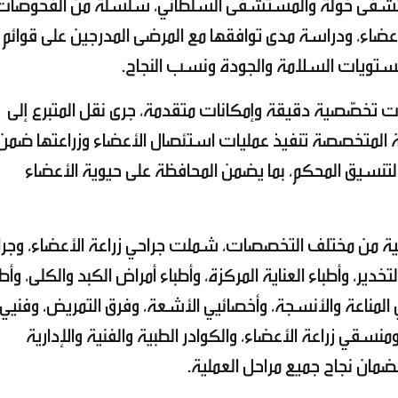
 مستشفى خولة والمستشفى السُّلطاني، سلسلة من الفحوصات
لأعضاء، ودراسة مدى توافقها مع المرضى المدرجين على قوائم
 مستويات السلامة والجودة ونسب النجاح.
زات تخصّصية دقيقة وإمكانات متقدمة، جرى نقل المتبرع إلى
ية المتخصصة تنفيذ عمليات استئصال الأعضاء وزراعتها ضمن
لتنسيق المحكم، بما يضمن المحافظة على حيوية الأعضاء
نية من مختلف التخصصات، شملت جراحي زراعة الأعضاء، وجر
خدير، وأطباء العناية المركزة، وأطباء أمراض الكبد والكلى، وأطب
ي المناعة والأنسجة، وأخصائيي الأشعة، وفرق التمريض، وفنيي
سقي زراعة الأعضاء، والكوادر الطبية والفنية والإدارية
ضمان نجاح جميع مراحل العملية.