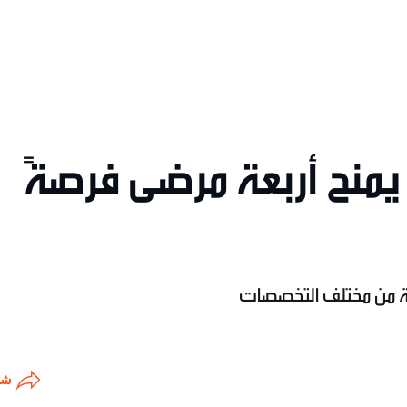
ًّا يمنح أربعة مرضى فرصةً
نية من مختلف التخصصات
شا