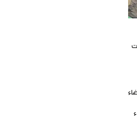
مت
ضاء
ء