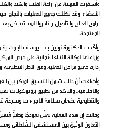
وأسفرت العملية عن زراعة القلب والكبد والكل
الأعضاء، وقد تكللت جميع العمليات بالنجاح، 
برامج العلاج والتأهيل، وغادروا المستشفى بعد ت
المعتمدة.
وأكّدت الدكتورة نورين بنت يوسف البلوشية مدير
وزراعتها لوكالة الأنباء العُمانية على حرص المركز
إدارة جميع مراحل العملية وفق الأطر التنظيمية
وأضافت أنّ ذلك شمل التنسيق المبكر بين الفرق 
والأخلاقية، والتأكد من تطبيق بروتوكولات تقييم 
والتنظيمية لضمان سلامة الإجراءات وسرعة تنف
وقالت إنّ هذه العملية تمثّل نموذجًا وطنيًّا م
التعاون الوثيق بين المستشفى السُّلطاني ومست