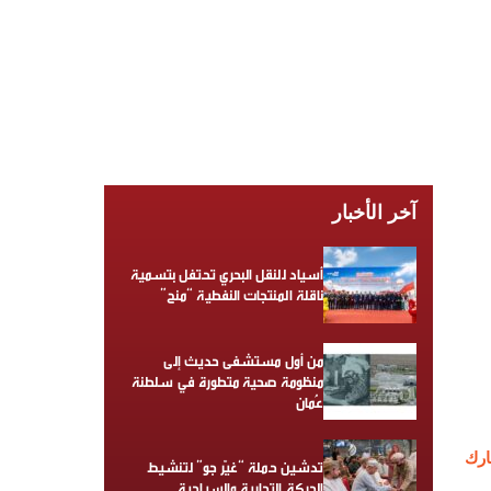
آخر الأخبار
أسياد للنقل البحري تحتفل بتسمية
ناقلة المنتجات النفطية “منح”
من أول مستشفى حديث إلى
منظومة صحية متطورة في سلطنة
عُمان
رك
تدشين حملة “غيّر جو” لتنشيط
الحركة التجارية والسياحية