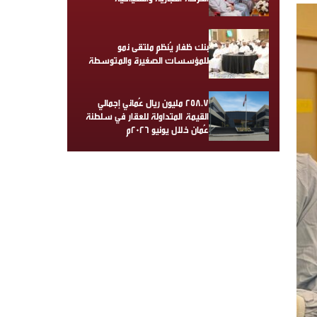
بنك ظفار يُنظم ملتقى نمو
للمؤسسات الصغيرة والمتوسطة
258.7 مليون ريال عُماني إجمالي
القيمة المتداولة للعقار في سلطنة
عُمان خلال يونيو 2026م