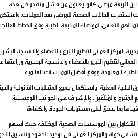
يتين لأربعة مرضى كانوا يعانون من فشل متقدم في هذه
حيث استقرت الحالات الصحية للمرضى بعد العمليات، واستكمل
ماثلهم للتعافي، لمواصلة المتابعة الطبية وفق الخطط العلاجي
ة المركز العُماني لتنظيم التبرع بالأعضاء والأنسجة البشري
 العُماني لتنظيم التبرع بالأعضاء والأنسجة البشرية وزراعتها ع
 والطبية المعتمدة ووفق أفضل الممارسات العالمية.
الطبية المعنية، واستكمال جميع المتطلبات القانونية والدين
المُتبرع والمُتلّقين، والإشراف على الجوانب اللوجستية
يذها بما يحقق أعلى مستويات الجودة والكفاءة.
ُتميزًا للتكامل بين المؤسسات الصحية المختلفة حيث أسهم
شفى خولة والمركز العُماني في توحيد الجهود وتنسيق الأدوا