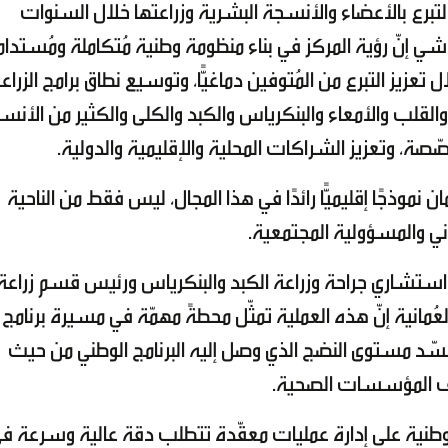
 التبرع بالأعضاء والأنسجة البشرية وزراعتها خلال السنوات
شي إنّ رؤية المركز في بناء منظومة وطنية مُتكاملة ومُستدا
تعزيز التبرع من المُتوفين دماغيًّا، وتوسيع نطاق برامج الزراع
القلب والأمعاء والبنكرياس والكبد والكلى والكثير من الأنس
صّصة، وتعزيز الشراكات المحلية والإقليمية والدولية.
 نموذجًا إقليميًّا رائدًا في هذا المجال، ليس فقط من الناحية
اني والمسؤولية المجتمعية.
ي استشاري جراحة وزراعة الكبد والبنكرياس ورئيس قسم زراعة
لعُمانية إنّ هذه العملية تمثّل محطةً مهمّة في مسيرة برنامج
تجسّد مستوى النضج الذي وصل إليه البرنامج الوطني من حيث
تلف المؤسسات الصحية.
الوطنية على إدارة عمليات معقّدة تتطلب دقة عالية وسرعة ف