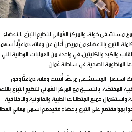
ع مستشفى خولة، والمركز العُماني لتنظيم التبرّع بالأعضاء
املة للتبرع بالأعضاء من مريض أُعلن عن وفاته دماغيًّا، أسه
قلب والكبد والكليتين، في واحدة من العمليات الوطنية التي
ا المنظومة الصحية في سلطنة عُمان.
 استقبل المستشفى مريضًا أُثبتت وفاته دماغيًّا وفق
ية المختصّة، بالتنسيق مع المركز العُماني لتنظيم التبرّع بالأع
لة واستكمال جميع المتطلبات الطبية والقانونية والأخلاقية
دوا بموافقتهم على التبرع بأعضاء فقيدهم أسمى معاني العطا
.