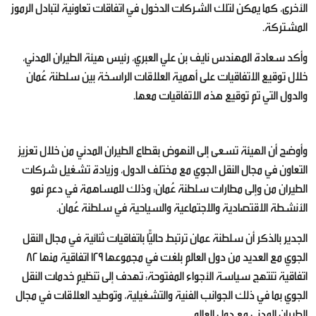
الأخرى، كما يمكن لتلك الشركات الدخول في اتفاقات تعاونية لتبادل الرموز
المشتركة.
وأكد سعادة المهندس نايف بن علي العبري، رئيس هيئة الطيران المدني،
خلال توقيع الاتفاقيات على أهمية العلاقات الراسخة بين سلطنة عُمان
والدول التي تم توقيع هذه الاتفاقيات معها.
وأوضح أن الهيئة تسعى إلى النهوض بقطاع الطيران المدني من خلال تعزيز
التعاون في مجال النقل الجوي مع مختلف الدول، وزيادة تشغيل شركات
الطيران من وإلى مطارات سلطنة عُمان؛ وذلك للمساهمة في دعم نمو
الأنشطة الاقتصادية والاجتماعية والسياحية في سلطنة عُمان.
الجدير بالذكر أن سلطنة عمان ترتبط حاليًّا باتفاقيات ثنائية في مجال النقل
الجوي مع العديد من دول العالم بلغت في مجموعها 129 اتفاقية منها 82
اتفاقية تنتهج سياسة الأجواء المفتوحة؛ تهدف إلى تنظيم خدمات النقل
الجوي بما في ذلك الجوانب الفنية والتشغيلية، وتوطيد العلاقات في مجال
الطيران المدني مع دول العالم.