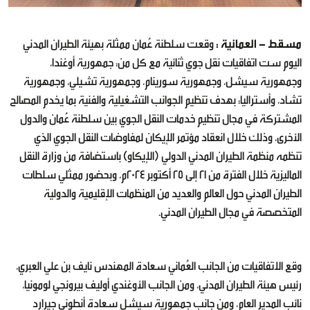
مسقط - العمانية :
وقعت سلطنة عُمان ممثلة بهيئة الطيران المدني
اليوم ست اتفاقيات نقل جوي ثنائية مع كل من: جمهورية أوغندا،
وجمهورية سيشل، وجمهورية سورينام، وجمهورية تشيلي، وجمهورية
تشاد، وأستراليا؛ بهدف تنظيم الجوانب التشغيلية والفنية بما يخدم المصالح
المشتركة في مجال تنظيم خدمات النقل الجوي بين سلطنة عُمان والدول
الأخرى، وذلك خلال انعقاد مؤتمر الإيكان لمفاوضات النقل الجوي الذي
تنظمه منظمة الطيران المدني الدولي (الإيكاو) باستضافة من وزارة النقل
الماليزية خلال الفترة من 21 إلى 25 أكتوبر 2024م، وبحضور ممثلي سلطات
الطيران المدني حول العالم والعديد من المنظمات الإقليمية والدولية
المتخصصة في مجال الطيران المدني.
وقع الاتفاقيات من الجانب العُماني سعادة المهندس نايف بن علي العبري،
رئيس هيئة الطيران المدني، ومن الجانب الأوغندي أوليف بيرونجي لومونيا،
نائب المدير العام، ومن جانب جمهورية سيشل سعادة أنطوني جيرارد