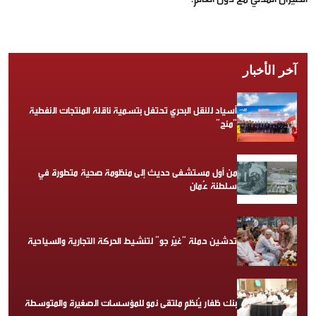
آخر الأخبار
أسياد للنقل البحري تحتفل بتسمية ناقلة المنتجات النفطية
“منح”
من أول مستشفى حديث إلى منظومة صحية متطورة في
سلطنة عُمان
تدشين حملة “غيّر جو” لتنشيط الحركة التجارية والسياحية
بنك ظفار يُنظم ملتقى نمو للمؤسسات الصغيرة والمتوسطة