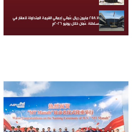
258.7 مليون ريال عُماني إجمالي القيمة المتداولة للعقار في
سلطنة عُمان خلال يونيو 2026م