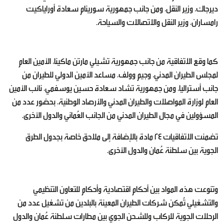
ديرجاك، وزير النقل، ومن جانب جمهورية سورينام سعادة أوراياكيت
رامساران، وزير النقل والاتصالات والسياحة.
كما وقع الاتفاقية من جانب جمهورية تشيلي مارتن ماكينا، الأمين العام
لمجلس الطيران المدني، وجيم وولف، مساعد الأمين الدولي للطيران من
جانب أستراليا، ومن جمهورية تشاد سعادة حسين يوسفمي، نائب الأمين
العام لوزارة المواصلات والطيران المدني والأرصاد الوطنية، بحضور عدد من
المسؤولين في مجال الطيران المدني من الجانب العُماني والدول الأخرى.
تضمنت الاتفاقيات 24 مادة بالإضافة إلى ملاحق خاصة بجدول الطرق
الجوية بين سلطنة عُمان والدول الأخرى.
وتنوعت هذه المواد بين أحكام اقتصادية وأحكام للتعاون التنظيمي
والتشغيلي تُمكن شركات الطيران المعينة بالبلدين من تشغيل عدد من
الرحلات الجوية للركاب وللشحن الجوي بين مطارات سلطنة عُمان والدول