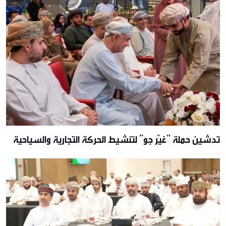
تدشين حملة “غيّر جو” لتنشيط الحركة التجارية والسياحية