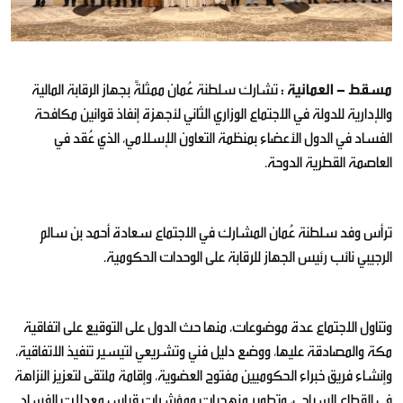
مسقط - العمانية :
تشارك سلطنة عُمان ممثلةً بجهاز الرقابة المالية
والإدارية للدولة في الاجتماع الوزاري الثاني لأجهزة إنفاذ قوانين مكافحة
الفساد في الدول الأعضاء بمنظمة التعاون الإسلامي، الذي عُقد في
العاصمة القطرية الدوحة.
ترأس وفد سلطنة عُمان المشارك في الاجتماع سعادة أحمد بن سالم
الرجيبي نائب رئيس الجهاز للرقابة على الوحدات الحكومية.
وتناول الاجتماع عدة موضوعات، منها حث الدول على التوقيع على اتفاقية
مكة والمصادقة عليها، ووضع دليل فني وتشريعي لتيسير تنفيذ الاتفاقية،
وإنشاء فريق خبراء الحكوميين مفتوح العضوية، وإقامة ملتقى لتعزيز النزاهة
في القطاع السياحي، وتطوير منهجيات ومؤشرات قياس معدلات الفساد