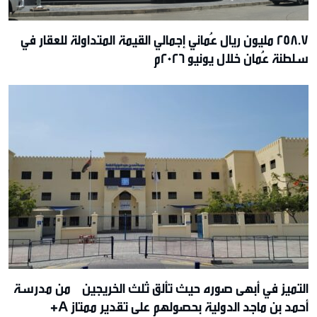
258.7 مليون ريال عُماني إجمالي القيمة المتداولة للعقار في
سلطنة عُمان خلال يونيو 2026م
التميز في أبهى صوره حيث تألق ثلث الخريجين من مدرسة
أحمد بن ماجد الدولية بحصولهم على تقدير ممتاز A+