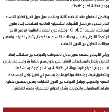
ومدى فعالية أطر مكافحته.
وتضمن الاجتماع عقد لقاءات ثنائية وحلقات عمل حول تعزيز قضايا الفساد
العابر للحدود من خلال الشبكة التشغيلية العالمية لسلطات إنفاذ قانون
لمكافحة الفساد " GlobE "، وحلقة حول المبادرة العالمية لبرنامج الأمم
المتحدة الإنمائي لقياس معدلات الفساد، هدفت إلى تبادل الخبرات وتفعيل
مجالات التعاون بين الدول الأعضاء.
ويأتي الاجتماع بهدف تعزيز تبادل المعلومات والخبرات بين سلطات إنفاذ
القانون وتبادل المساعدات التقنية على نحو يتسم بالكفاءة والسرعة، بغرض
تيسير منع الجرائم المشمولة في "اتفاقية مكة المكرمة" وكشفها،
والتحقيق فيها، وملاحقة مرتكبيها، بما يسهم في تعزيز تبادل المساعدة
التقنية والتدريب وتبادل الخبرات بين الدول الأطراف، بغرض تحسين فاعلية
تبادلها للمعلومات والتحريات بشأن الجرائم المشمولة بهذه الاتفاقية.