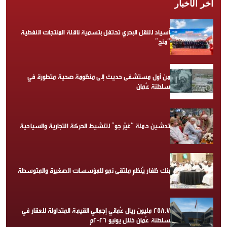
آخر الأخبار
أسياد للنقل البحري تحتفل بتسمية ناقلة المنتجات النفطية
“منح”
من أول مستشفى حديث إلى منظومة صحية متطورة في
سلطنة عُمان
تدشين حملة “غيّر جو” لتنشيط الحركة التجارية والسياحية
بنك ظفار يُنظم ملتقى نمو للمؤسسات الصغيرة والمتوسطة
258.7 مليون ريال عُماني إجمالي القيمة المتداولة للعقار في
سلطنة عُمان خلال يونيو 2026م