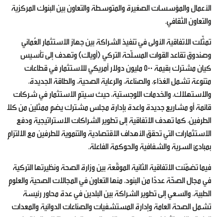
الأعمال والمؤسسات الصغيرة والمتوسطة والتعاون بين البنوك المركزية
والتعاون الثقافي.
تمثّلت الاتفاقية الأولى في تنفيذ الشراكة بين جهاز الاستثمار العُماني
وصندوق تقاعد القوات المسلّحة التركي (أوياك) وتهدف إلى تأسيس
كيان مشترك بقيمة 500 مليون دولار أمريكي للاستثمار في قطاعات
متنوعة تشمل الغذاء، والصناعة، والرعاية الصحية، والطاقة الجديدة،
والاستهلاك، والخدمات اللوجستية، حيث سيتم الاستثمار في شركات
قائمة أو مشاريع جديدة واعدة بإدارة مجلس مشترك يضم ممثلين من كلا
الطرفين، كما تهدف الاتفاقية إلى تطوير الشراكات الاستراتيجية ودفع
الاستثمارات التي تحقق الأهداف الاقتصادية والتنموية للطرفين مع الالتزام
بمبادئ السرية والشفافية والحوكمة الفاعلة.
فيما تضمّنت الاتفاقية الثانية الموقّعة بين وزارة الصحة ونظيرتها التركية
في مجال الصحّة عددًا من البنود، منها التعاون في المجالات الصحية والعلوم
الطبية، والسعي إلى تطوير الشراكة بين البلدين في عدة محاور رئيسة
تشمل الصحة العامة وإدارة المستشفيات والصناعات الدوائية والمعدات