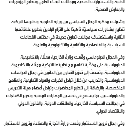
الطبية والاستثمارات الصحية ومجالات البحث العلمي وتنظيم المؤتمرات
والمعارض الصحية.
وشملت مذكرة المجال السياسي بين وزارة الخارجية ونظيرتها التركية
تنظيم مشاورات سياسيّة تأكيدًا على التزام البلدين بتطوير علاقاتهما
الثنائية واستكشاف مجالات تعاون جديدة في مختلف القطاعات
السياسية والاقتصادية والثقافية والتكنولوجية والعلمية.
وفي المجال الدبلوماسي وقّعت وزارةُ الخارجية ممثّلة بالأكاديمية
الدبلوماسية على مذكّرة تفاهم مع نظيرتها التركية ممثلة بالأكاديمية
الدبلوماسية؛ وتهدفُ إلى تعزيز التعاون بين الجانبين في مجال الدراسات
الدبلوماسية والتدريب من خلال تبادل الخبرات والمواد التعليمية والمناهج
المتخصصة، بالإضافة إلى تنظيم المحاضرات وتبادل أعضاء هيئة التدريس
والدبلوماسيين، بما يسهم في تحسين المهارات المهنية وتعزيز الكفاءات
في مجالات السياسة الخارجية، والعلاقات الدولية، والقانون الدولي،
والاقتصاد الدولي.
وفي مجال ترويج الاستثمار وقّعت وزارةُ التجارة والصناعة وترويج الاستثمار،