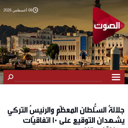
09 أغسطس 2026
جلالةُ السُّلطان المعظّم والرئيسُ التركي
يشهدان التوقيع على 10 اتفاقيّات