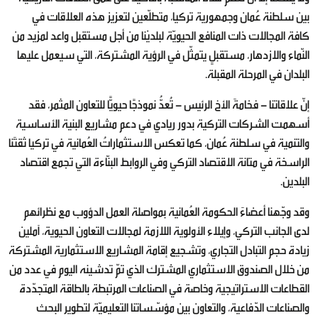
بين سلطنة عُمان وجمهورية تركيا، متطلّعين لتعزيز هذه العلاقات في
كافة المجالات ذات المنافع الحيويّة لبلديْنا من أجل مستقبل واعد لمزيد من
النّماء والازدهار، مستقبلٍ يتمثّل في الرؤية المشتركة، التي سيعمل عليها
البلدان في المرحلة المقبلة.
إنّ علاقاتنا - فخامةَ الأخ الرئيس - تُعدُّ نموذجًا حيويًّا للتعاون المثمر، فقد
أسهمت الشركات التركية بدور ريادي في دعم مشاريع البنية الأساسية
والتنمية في سلطنة عُمان، كما تعكس الاستثماراتُ العُمانية في تركيا ثقتَنا
الراسخة في متانة الاقتصاد التركي وفي الروابط البنّاءة التي تجمع اقتصاد
البلدين.
وقد وجّهنا أعضاءَ الحكومة العُمانية بمواصلة العمل الدؤوب مع نظرائهم
لدى الجانب التركي، وإيلاء الأولوية اللازمة لمجالات التعاون الحيوية، آملين
زيادة حجم التبادل التجاري، وتشجيع إقامة المشاريع الاستثمارية المشتركة
من خلال الصندوق الاستثماري المشترك الذي تمّ تدشينه اليوم في عدد من
القطاعات الاستراتيجية وخاصة في الصناعات المرتبطة بالطاقة المتجدّدة
والصناعات الدّفاعية، والتعاون بين مؤسّساتنا التعليميّة لتطوير البحث