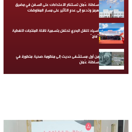
سلطنة عُمان تستنكر الاعتداءات على السفن في مضيق
هرمز وتدعو إلى عدم التأثير على مسار المفاوضات
أسياد للنقل البحري تحتفل بتسمية ناقلة المنتجات النفطية
“منح”
من أول مستشفى حديث إلى منظومة صحية متطورة في
سلطنة عُمان