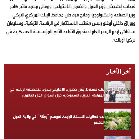
فيدات إيشيخان وزير العمل والضمان الاجتماعي، ومعالي محمد فاتح كاجر
وزير الصناعة والتكنولوجيا، وفاتح قره خان محافظ البنك المركزي التركي،
وبوراق داغلي أوغلو رئيس مكتب الاستثمار في الرئاسة التركية، وسليمان
سافاش إردم المدير العام لصندوق التقاعد التابع للمؤسسة العسكرية في
تركيا "أوياك".
آخر الأخبار
بنك مسقط يُعزز حضوره الإقليمي بندوة متخصصة لزبائنه في
المملكة العربية السعودية حول أسواق المال العالمية
بدء فعاليات النسخة الرابعة لموسم “رمّانة” في ولاية الجبل
الأخضر