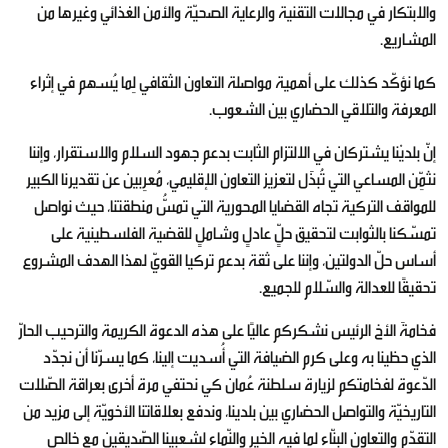
والابتكار في مجالات التقنية والرعاية الصحيّة والأمن الغذائي وغيرها من
المشاريع.
كما نؤكّد كذلك على أهمية مواصلة التعاون الثقافي لِما يُسهم في إثراء
المعرفة والتلاقي الحضاري بين الشعوب.
إنّ بلديْنا يشتركان في الالتزام الثابت بدعم جهود السلام والاستقرار، وإننا
نثمِّن المساعي التي تُبذَل لتعزيز التعاون الإقليمي، مُعرِبين عن تقديرنا الكبير
للمواقف التركية تجاه القضايا المحورية التي تمسُّ منطقتنا، حيث نواصل
تمسّكنا بالثوابت لتحقيق حلٍّ عادلٍ وشاملٍ للقضية الفلسطينية على
أساس حلّ الدولتين، وإننا على ثقة بدعم تركيا القويّ لهذا الهدف المشروع
تحقيقًا للعدالة والسّلام للجميع.
فخامةَ الأخ الرئيس نشكركم عاليًا على هذه الدعوة الكريمة والترحيب الحارّ
الذي حظينا به وعلى كرم الضيافة التي أُسديت إلينا، كما يسرّنا أن نجدّد
الدّعوة لفخامتكم لزيارة سلطنة عُمان كي نحتفي مرة أخرى بعراقة الصّلات
التاريخيّة والتواصل الحضاري بين بلدينا، وندفع بعلاقاتنا الأخويّة إلى مزيد من
التقدّم والتعاون البنّاء لما فيه الخير والنّماء لشعبينا الصّديقين مع خالص