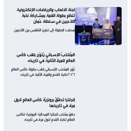
لجنة الألعاب والرياضات الإلكترونية
تنظم بطولة القمة بمشاركة نخبة
اللاعبين في سلطنة عُمان
هدفت البطولة إلى تعزيز التنافس بين اللاعبين
المُنتخبُ الإسباني يُتوّج بلقب كأس
العالم للمرة الثانية في تاريخه
تُوّج المنتخب الإسباني بلقب بطولة كأس العالم
2026 لكرة القدم وللمرة الثانية في تاريخه
إنجلترا تحقّقُ برونزيّة كأس العالم لأول
مرة في تاريخها
حقق منتخب إنجلترا الميدالية البرونزية لكأس
العالم لكرة القدم لأول مرة في تاريخه