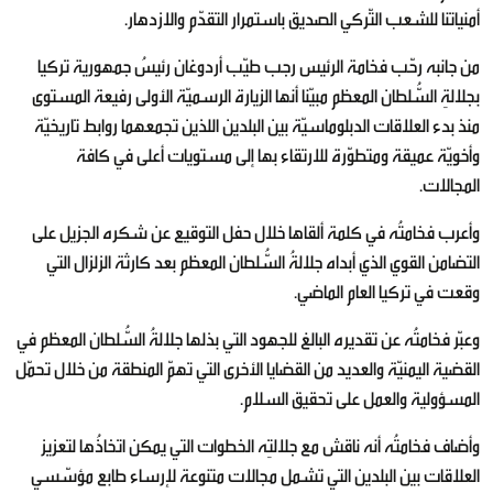
أمنياتنا للشعب التّركي الصديق باستمرار التقدّم والازدهار.
من جانبه رحّب فخامة الرئيس رجب طيّب أردوغان رئيسُ جمهورية تركيا
بجلالةِ السُّلطان المعظم مبيّنا أنها الزيارة الرسميّة الأولى رفيعة المستوى
منذ بدء العلاقات الدبلوماسيّة بين البلدين اللذين تجمعهما روابط تاريخيّة
وأخويّة عميقة ومتطوّرة للارتقاء بها إلى مستويات أعلى في كافة
المجالات.
وأعرب فخامتُه في كلمة ألقاها خلال حفل التوقيع عن شكره الجزيل على
التضامن القوي الذي أبداه جلالةُ السُّلطان المعظم بعد كارثة الزلزال التي
وقعت في تركيا العام الماضي.
وعبّر فخامتُه عن تقديره البالغ للجهود التي بذلها جلالةُ السُّلطان المعظم في
القضية اليمنيّة والعديد من القضايا الأخرى التي تهمّ المنطقة من خلال تحمّل
المسؤولية والعمل على تحقيق السلام.
وأضاف فخامتُه أنه ناقش مع جلالتِه الخطوات التي يمكن اتخاذُها لتعزيز
العلاقات بين البلدين التي تشمل مجالات متنوعة لإرساء طابع مؤسّسي