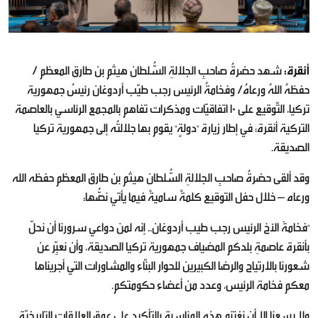
أنقرة:
شهد حضرةُ صاحبِ الجلالةِ السُّلطان هيثم بن طارق المعظم /
حفظهُ اللهُ ورعاهُ/ وفخامةُ الرئيس رجب طيّب أردوغان رئيسُ جمهورية
تركيا، التّوقيع على 10 اتفاقيّات ومذكرات تفاهم بالمجمع الرئاسي بالعاصمة
التركية أنقرة؛ في إطار زيارة "دولةٍ" يقوم بها جلالتُه إلى جمهورية تركيا
الصديقة.
وقد ألقى حضرةُ صاحبِ الجلالةِ السُّلطان هيثم بن طارق المعظم حفظه الله
ورعاه – خلال حفل التوقيع كلمةً ساميةً فيما يأتي نصُّها:
"فخامةَ الأخ الرئيس رجب طيب أردوغان.. إنه لمن دواعي سرورنا أن نحلّ
بأنقرة عاصمةِ بلدكم المضياف جمهورية تركيا الصديقة، وأن نعبِّر عن
شعورنا بالارتياح والرضا الكبيرين للحوار البنّاء والمشاورات التي أجريناها
معكم فخامة الرئيس، وعدد من أعضاء حكومتكم.
ولا يسعنا إلا أن نغتنم هذه المناسبة بالتأكيد على عمق العلاقات التاريخيّة