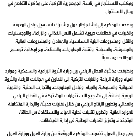
ومكتب الاستثمار في رئاسة الجمهورية التركية على مذكرة التفاهم في
مجال الاستثمار.
وتهدف المذكرة إلى إنشاء إطار عمل مشترك لتسهيل تبادل المعرفة
والخبرات في قطاعات حيوية تشمل الأمن الغذائي، والزراعة، واللوجستيات
والنقل، ومشروعات البنية الأساسية، والمعادن، والمشروعات المالية
والمصرفية، والسياحة، وتقنية المعلومات، والصناعة، مع إمكانية توسيع
المجالات مستقبلًا.
وتطرقت مذكّرة المجال الزراعي بين وزارة الثروة الزراعية والسمكية وموارد
المياه ووزارة الزراعة والغابات التركية إلى التعاون في مجالات الزراعة والثروة
الحيوانية والسمكية والمياه، وتبادل المعلومات، والتجارب البحثية، والتنمية
الريفية، إضافةً إلى تشجيع الاستثمارات المشتركة في القطاع الزراعي
والغذائي، وتطوير الإنتاج الزراعي من خلال تقنيات حديثة والإدارة المتكاملة
للموارد المائية، وتطوير تقنيات تحلية المياه، والاستفادة من الطاقة
المتجدّدة، وتعزيز القدرات الوطنية في إدارة الفيضانات.
وفي مجال العمل، تضمنت المذكرة الموقّعة بين وزارة العمل ووزارة العمل