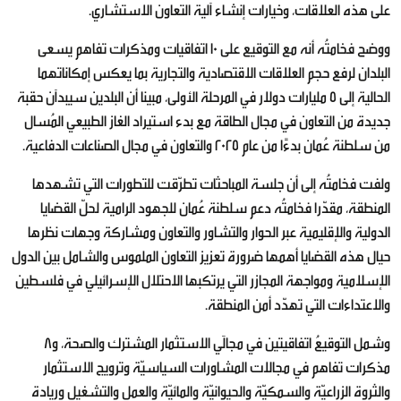
على هذه العلاقات، وخيارات إنشاء آلية التعاون الاستشاري.
ووضح فخامتُه أنه مع التوقيع على 10 اتفاقيات ومذكرات تفاهم يسعى
البلدان لرفع حجم العلاقات الاقتصادية والتجارية بما يعكس إمكاناتهما
الحالية إلى 5 مليارات دولار في المرحلة الأولى، مبينا أن البلدين سيبدآن حقبة
جديدة من التعاون في مجال الطاقة مع بدء استيراد الغاز الطبيعي المُسال
من سلطنة عُمان بدءًا من عام 2025 والتعاون في مجال الصناعات الدفاعية.
ولفت فخامتُه إلى أن جلسة المباحثات تطرّقت للتطورات التي تشهدها
المنطقة، مقدّرا فخامتُه دعم سلطنة عُمان للجهود الرامية لحلّ القضايا
الدولية والإقليمية عبر الحوار والتشاور والتعاون ومشاركة وجهات نظرها
حيال هذه القضايا أهمها ضرورة تعزيز التعاون الملموس والشامل بين الدول
الإسلامية ومواجهة المجازر التي يرتكبها الاحتلال الإسرائيلي في فلسطين
والاعتداءات التي تهدّد أمن المنطقة.
وشمل التوقيعُ اتفاقيتين في مجالَي الاستثمار المشترك والصحة، و8
مذكرات تفاهم في مجالات المشاورات السياسيّة وترويج الاستثمار
والثروة الزراعيّة والسمكيّة والحيوانيّة والمائيّة والعمل والتشغيل وريادة