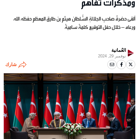
ومذكّرات تفاهم
ألقى حضرةُ صاحبِ الجلالةِ السُّلطان هيثم بن طارق المعظم حفظه الله
ورعاه – خلال حفل التوقيع كلمةً ساميةً
العُمانية
نوفمبر 29, 2024
شارك