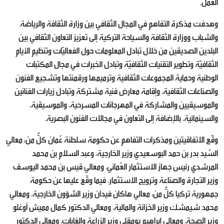
العمل.
وهدفت مذكرة التفاهم في المجال الثقافي بين وزارة الثقافة والرياضة
والشباب ووزارة الثقافة والسياحة التركية إلى تعزيز التعاون الثقافي بين
البلدين الصديقين من خلال تبادل المعلومات حول الفعاليّات وتنظيم الأيام
الثقافيّة وتطوير التقنيات الثقافيّة وتبادل الخبرات في مجال المكتبات
الوطنية وحماية المجموعات الثقافية وترميمها ورقمنتها وتشجيع الفنون
والصناعات الثقافية، وإقامة معارض فنية مشتركة وتبادل زيارات الفنانين
والموسيقيين والمشاركة في المهرجانات المسرحية، والموسيقية،
والسينمائية، بالإضافة إلى التعاون في مجالات الفنون البصرية.
وقّع الاتفاقيتين ومذكرات التفاهم عن حكومة سلطنة عُمان كلٌّ من: معالي
السّيد بدر بن حمد البوسعيدي وزير الخارجية، وعبد السلام بن محمد
المرشدي رئيس جهاز الاستثمار العُماني، ومعالي قيس بن محمد اليوسف
وزير التجارة والصناعة وترويج الاستثمار، فيما وقّع عليها عن حكومة
جمهورية تركيا كلٌّ من: معالي هاكان فيدان وزير الشؤون الخارجية، ومعالي
محمد شيمشك وزير الخزانة والمالية، ومعالي الدكتور كمال مميش أوغلو
وزير الصحة، ومعالي إبراهيم يومقلي وزير الزراعة والغابات، ومعالي الدكتور