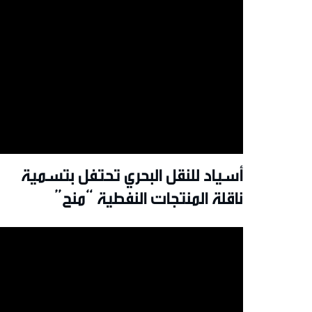
أسياد للنقل البحري تحتفل بتسمية
ناقلة المنتجات النفطية “منح”