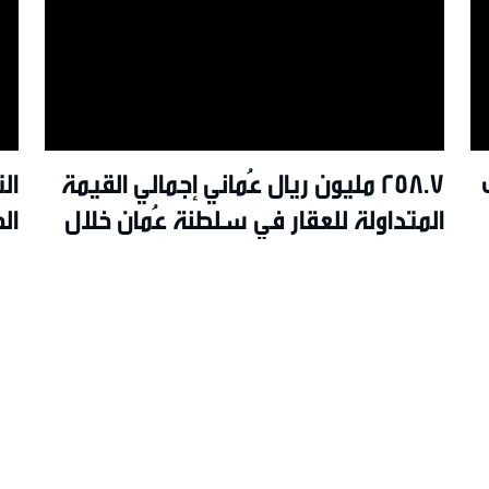
258.7 مليون ريال عُماني إجمالي القيمة
ال
المتداولة للعقار في سلطنة عُمان خلال
ال
يونيو 2026م
ال