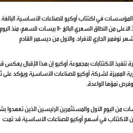
بالمائة من الأسهم المطروحة للاكتتاب عند الحدّ الأعلى من النطاق السعري البالغ 110 بيسات للسهم؛ منذ اليو
من فترة الاكتتاب التي تنتهي في 28 من شهر نوفمبر الجاري للأفراد، والأول من ديسمبر القادم
ة تنفيذ الاكتتابات بمجموعة أوكيو إن هذا الإقبال يعكس ق
مارية المميزة لشركة أوكيو للصناعات الأساسية ويؤكد على ث
ص نموّها الواعدة.
 من اليوم الأول والمستثمرين الرئيسين الذين تعهدوا بش
يكون الاكتتاب في أسهم أوكيو للصناعات الأساسية قد تمت