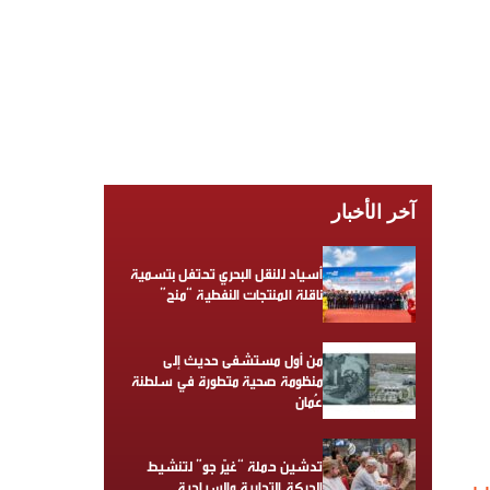
آخر الأخبار
أسياد للنقل البحري تحتفل بتسمية
ناقلة المنتجات النفطية “منح”
من أول مستشفى حديث إلى
منظومة صحية متطورة في سلطنة
عُمان
تدشين حملة “غيّر جو” لتنشيط
الحركة التجارية والسياحية