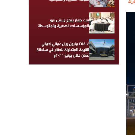
رك
بنك ظفار يُنظم ملتقى نمو
للمؤسسات الصغيرة والمتوسطة
258.7 مليون ريال عُماني إجمالي
القيمة المتداولة للعقار في سلطنة
عُمان خلال يونيو 2026م