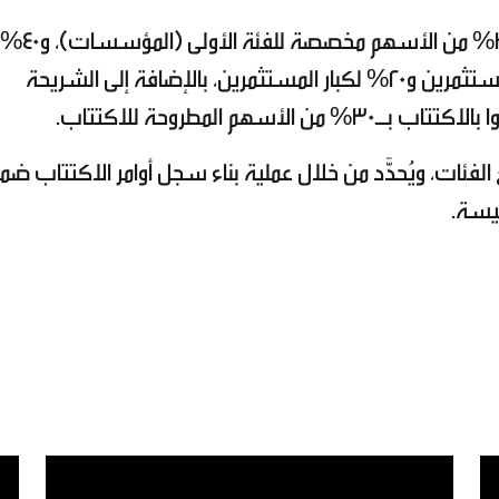
يذكر أن توزيع الأسهم وفقًا للنسب التالية
الأسهم المطروحة للأفراد بواقع 20% لصغار المستثمرين و20% لكبار المستثمرين، بالإضافة إلى الشريحة
هم المطروحة للاكتتاب.
فئات، ويُحدَّد من خلال عملية بناء سجل أوامر الاكتتاب ضم