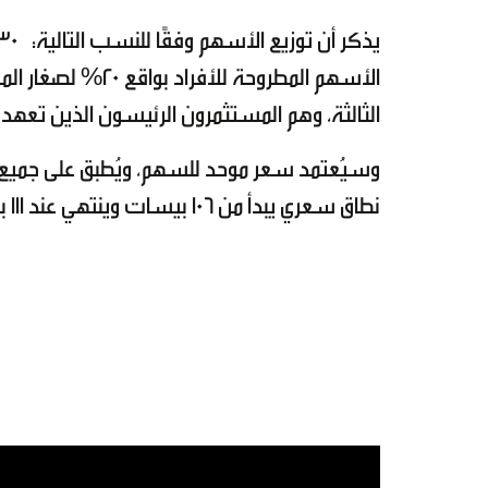
الثالثة، وهم المستثمرون الرئيسون الذين تعهدوا بالاكتتاب بـ30% من الأس
وسيُعتمد سعر موحد للسهم، ويُطبق على جميع ال
نطاق سعري يبدأ من 106 بيسات وينتهي عند 111 بيسة.