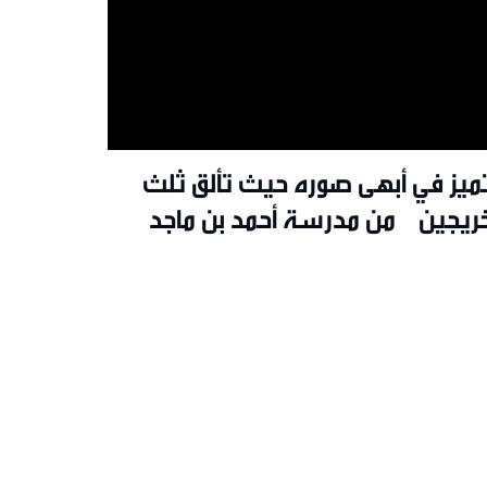
تميز في أبهى صوره حيث تألق ثلث
خريجين من مدرسة أحمد بن ماجد
دولية بحصولهم على تقدير ممتاز A+