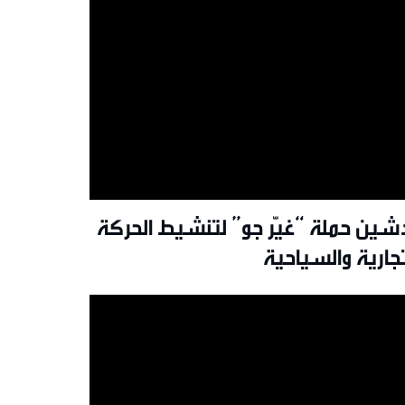
شين حملة “غيّر جو” لتنشيط الحركة
تجارية والسياحية