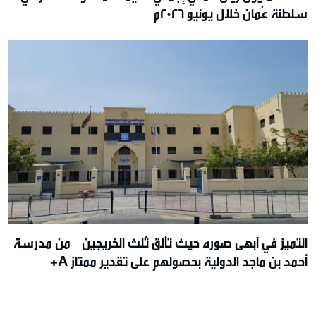
سلطنة عُمان خلال يونيو 2026م
التميز في أبهى صوره حيث تألق ثلث الخريجين من مدرسة
أحمد بن ماجد الدولية بحصولهم على تقدير ممتاز A+