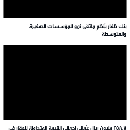
بنك ظفار يُنظم ملتقى نمو للمؤسسات الصغيرة
والمتوسطة
258.7 مليون ريال عُماني إجمالي القيمة المتداولة للعقار في