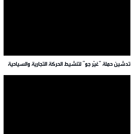
تدشين حملة “غيّر جو” لتنشيط الحركة التجارية والسياحية