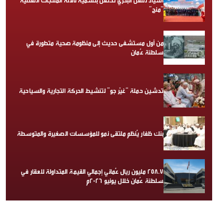
أسياد للنقل البحري تحتفل بتسمية ناقلة المنتجات النفطية
“منح”
من أول مستشفى حديث إلى منظومة صحية متطورة في
سلطنة عُمان
تدشين حملة “غيّر جو” لتنشيط الحركة التجارية والسياحية
بنك ظفار يُنظم ملتقى نمو للمؤسسات الصغيرة والمتوسطة
258.7 مليون ريال عُماني إجمالي القيمة المتداولة للعقار في
سلطنة عُمان خلال يونيو 2026م