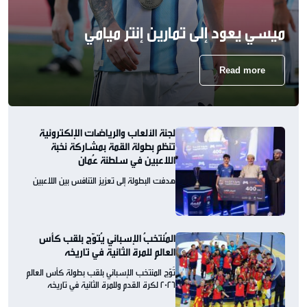
ميسي يعود إلى تمارين إنتر ميامي
Read more
لجنة الألعاب والرياضات الإلكترونية
تنظم بطولة القمة بمشاركة نخبة
اللاعبين في سلطنة عُمان
هدفت البطولة إلى تعزيز التنافس بين اللاعبين
المُنتخبُ الإسباني يُتوّج بلقب كأس
العالم للمرة الثانية في تاريخه
تُوّج المنتخب الإسباني بلقب بطولة كأس العالم
2026 لكرة القدم وللمرة الثانية في تاريخه