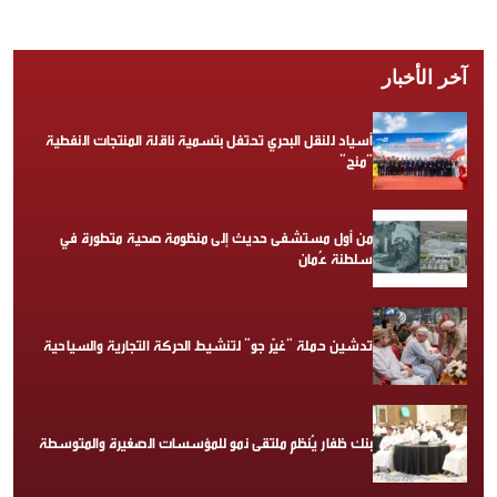
آخر الأخبار
أسياد للنقل البحري تحتفل بتسمية ناقلة المنتجات النفطية
“منح”
من أول مستشفى حديث إلى منظومة صحية متطورة في
سلطنة عُمان
تدشين حملة “غيّر جو” لتنشيط الحركة التجارية والسياحية
بنك ظفار يُنظم ملتقى نمو للمؤسسات الصغيرة والمتوسطة