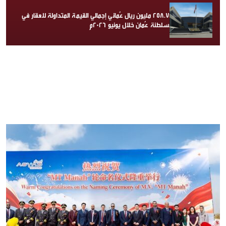
258.7 مليون ريال عُماني إجمالي القيمة المتداولة للعقار في
سلطنة عُمان خلال يونيو 2026م