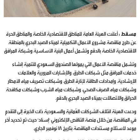
مسقط :
أعلنت الهيئة العامة للمناطق الاقتصادية الخاصة والمناطق الحرة
عن طرح مناقصة مشروع الأعمال التكميلية لميناء الصيد البحري بالمنطقة
الاقتصادية الخاصة بالدقم وتشمل أعمال البنية الأساسية وشبكة المرافق
وتشمل مناقصة الأعمال التي يمولها الصندوق السعودي للتنمية إنشاء
خدمات المرافق مثل شبكات الطرق، والإشارات المرورية والعلامات
الإرشادية، وإمدادات الطاقة لإنارة الطرق، وشبكات تصريف مياه الأمطار
وشبكات مياه الصرف الصحي، وشبكات مياه الشرب وشبكات مكافحة
الحرائق والاتصالات بميناء الصيد البحري بالدقم.
ودعت الهيئة ائتلاف الشركات العُمانية والسعودية ذات الخبرة إلى التقدم
في المناقصة من خلال منصة التناقص الإلكتروني "إسناد" حيث تم تحديد أخر
موعد لاستلام مستندات المناقصة بتاريخ 18 نوفمبر الجاري.