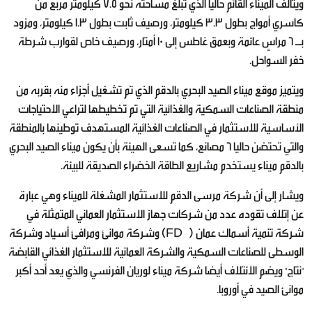
ويتألف الميناء القائم حاليا الذي تبلغ مساحته نحو 7.5 كيلومتر مربع من
كاسري أمواج بطول 3.3 كيلومتر، ورصيف ثابت بطول 1.3 كيلومتر، ومزود
بـ 6 مراسٍ عائمة وبعمق غاطس إلى 10 أمتار، ورصيف خاص لقوارب شرطة
خفر السواحل.
ويتميز موقع ميناء الصيد البحري بالدقم الذي تم تشغيل أجزاء منه بقربه من
منطقة الصناعات السمكية والغذائية التي تم تخطيطها لتراعي الاحتياجات
الأساسية للاستثمار في الصناعات الغذائية المستهدف توطينها بالمنطقة
والتي تحتضن حاليا 6 مصانع، كما تسعى الهيئة بأن يكون ميناء الصيد البحري
بالدقم ميناء يستخدم مشاريع الطاقة الخضراء الصديقة للبيئة.
ويشار إلى أن شركة مرسى الدقم للاستثمار المشغلة للميناء وهي عبارة
عن إتلاف تقوده عدد من شركات جهاز الاستثمار العماني المتمثلة في
شركة تنمية أسماك عمان (FDO) وشركة موانئ ومرافئ أسياد وشركة
الوسطى للصناعات السمكية والشركة العمانية للاستثمار الغذائي القابضة
"نتاج" ويضم الائتلاف أيضا شركة ميناء لوريان الفرنسي والذي يعد أحد أكبر
موانئ الصيد في أوروبا.