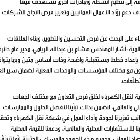
افةً إلى تنظيم أنشطة ومبادرات أخرى تستهدف فيها
عم روّاد الأعمال العمانيين وتعزيز فرص النجاح للشركات
اء على البحث عن فرص التحسين والتطوير، وبناء العلاقات
مية؛ أشار المهندس هشام بن عبدالله الريامي، مدير عام دائرة
ة بإعداد خطط مستقبلية واضحة وذات أساسٍ متين وبما يتوا
لتعاون مع مختلف المؤسسات والوحدات المعنية لضمان سير ال
طلّعات.
نية لنقل الكهرباء لخلق فرص التعاون مع مختلف الجهات
والعالمي، لنضمن بذلك تبنّينا لأفضل الحلول والممارسات
انب تعزيزنا لجودة وأداء العمل في شبكة نقل الكهرباء وتحق
ا للاستثمارات المحلية والعالمية، ودعمنا للقيمة المحلية
صاد العماني، وجميع هذه الجهود والمساعي الحثيثة إنّما تنبثقُ