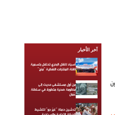
آخر الأخبار
أسياد للنقل البحري تحتفل بتسمية
ناقلة المنتجات النفطية “منح”
ون
من أول مستشفى حديث إلى
منظومة صحية متطورة في سلطنة
عُمان
تدشين حملة “غيّر جو” لتنشيط
الحركة التجارية والسياحية