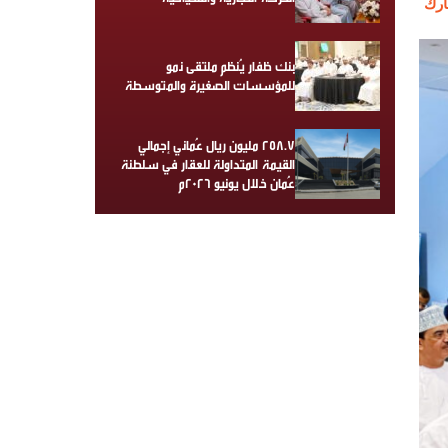
رك
بنك ظفار يُنظم ملتقى نمو
للمؤسسات الصغيرة والمتوسطة
258.7 مليون ريال عُماني إجمالي
القيمة المتداولة للعقار في سلطنة
عُمان خلال يونيو 2026م