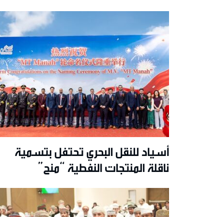
أسياد للنقل البحري تحتفل بتسمية
ناقلة المنتجات النفطية “منح”