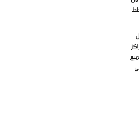
خطط
ل
اكز
 لتغطي جميع
ي