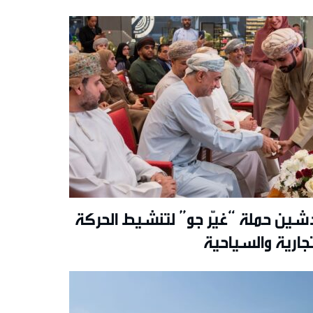
شين حملة “غيّر جو” لتنشيط الحركة
تجارية والسياحية