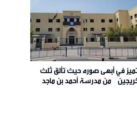
تميز في أبهى صوره حيث تألق ثلث
خريجين من مدرسة أحمد بن ماجد
دولية بحصولهم على تقدير ممتاز A+