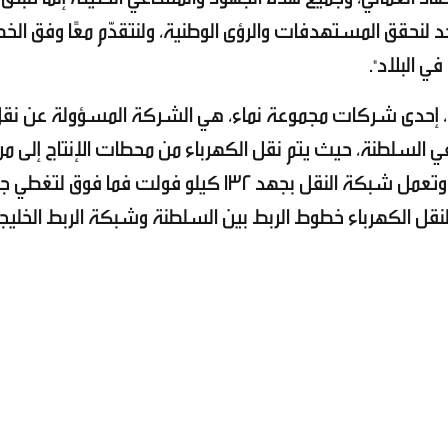
احد لنحقق المستهدفات والرؤى الوطنية، ولنتقدّم معًا وفق ال
 البلاد".
رباء، إحدى شركات مجموعة نماء، هي الشركة المسؤولة عن نق
ي السلطنة، حيث يتم نقل الكهرباء من محطات الإنتاج إلى مر
الأحمال المتوزعة في جميع محافظات السلطنة، وتعمل شبكة النقل بجهد 132 كيلو فولت فما فوق
نقل الكهرباء خطوط الربط بين السلطنة وشبكة الربط الخليج