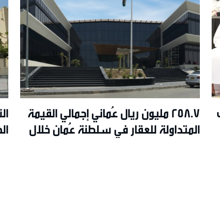
258.7 مليون ريال عُماني إجمالي القيمة
ال
المتداولة للعقار في سلطنة عُمان خلال
ال
يونيو 2026م
ال