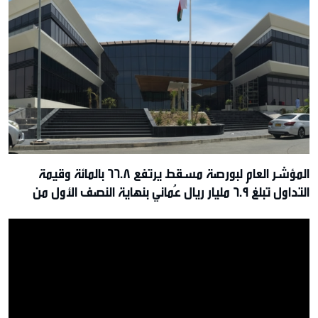
المؤشر العام لبورصة مسقط يرتفع 66.8 بالمائة وقيمة
التداول تبلغ 6.9 مليار ريال عُماني بنهاية النصف الأول من
2026م