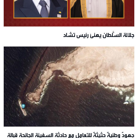
جلالة السُّلطان يهنئ رئيس تشاد
جهودٌ وطنيةٌ حثيثةٌ للتعامل مع حادثة السفينة الجانحة قبالة