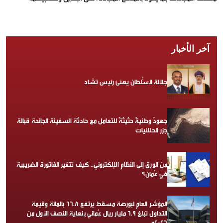
آخر الأخبار
جلالة السُّلطان يهنئ رئيس تشاد
جهودٌ وطنيةٌ حثيثةٌ للتعامل مع حادثة السفينة الجانحة قبالة
جزر الحلانيات
من الورق إلى النظام الإلكتروني.. كيف تتغير الفاتورة الضريبية
في عُمان؟
المؤشر العام لبورصة مسقط يرتفع 66.8 بالمائة وقيمة
التداول تبلغ 6.9 مليار ريال عُماني بنهاية النصف الأول من
2026م