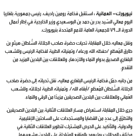
نيويورك- العمانية :
استقبل فخامة رومين راديف، رئيس جمهورية بلغاريا
اليوم معالي السّيد بدر بن حمد بن البوسعيدي وزير الخارجية في إطار أعمال
الدورة الـ 79 للجمعية العامة للأمم المتحدة بنيويورك.‏
ونقل معاليه خلال المقابلة تحيات حضرة صاحب الجلالة السُّلطان هيثم بن
طارق المُعظم /حفظه الله ورعاه/ وتمنياته الطيبة لفخامة الرئيس وللشعب
البلغاري الصديق بدوام النماء والازدهار، وللعلاقات بين البلدين المزيد من
التقدم.
من جانبه حمّل فخامة الرئيس البلغاري معاليه، نقل تحياته إلى حضرة صاحب
الجلالة السُّلطان المُعظم /أبقاه الله/، وتمنياته الطيبة لجلالته وللشعب
العُماني وللعلاقات بين البلدين الصديقين مزيدًا من الرقي والنماء.
جرى خلال المقابلة استعراض مسار العلاقات الثنائية بين البلدين الصديقين،
والتطرّق إلى عددٍ من القضايا والمستجدات على الساحتين الإقليمية
والدولية، والتأكيد على الحرص المشترك لتطوير العلاقات الثنائية في
مختلف المجالات بما يعود بالمنافع المتبادلة على البلدين وشعبيهما.