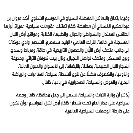
وفيما يتعلق بالأماكن المفضلة للسياح في الموسم الشتوي، أكد مروان بن
عبدالحكيم الغساني أن محافظة ظفار تمتلك مقومات سياحية مميزة أبرزها
الطقس المعتدل والشواطئ والجبال، والطبيعة الخلابة ومواقع أرض اللبان
المسجلة في قائمة التراث العالمي (البليد، سمهرم، الشصر، وادي دوكة)،
إلى جانب متحف أرض اللُّبان والحصون التاريخية في طاقة ومرباط وسدح،
وبرج العسكر، ومتحف تواصل الأجيال، ونزل بيت كوفان التراثي، وحديقة
أشجار اللبان الطبيعية بصلالة بالإضافة إلى الأسواق والعيون المائية
والأودية والكهوف فضلًا عن تنوع أنشطة سياحة المغامرات والرياضة
البحرية والغوص والسياحة الصحراوية في بادية ظفار.
يُذكر أن وزارة التراث والسياحة تسعى إلى جعل محافظة ظفار وجهة
سياحية على مدار العام تحت شعار " ظفار أرض لكل المواسم "،وأن تكون
على خارطة الوجهات السياحية العالمية