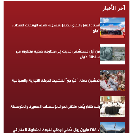
آخر الأخبار
أسياد للنقل البحري تحتفل بتسمية ناقلة المنتجات النفطية
“منح”
من أول مستشفى حديث إلى منظومة صحية متطورة في
سلطنة عُمان
تدشين حملة “غيّر جو” لتنشيط الحركة التجارية والسياحية
بنك ظفار يُنظم ملتقى نمو للمؤسسات الصغيرة والمتوسطة
258.7 مليون ريال عُماني إجمالي القيمة المتداولة للعقار في