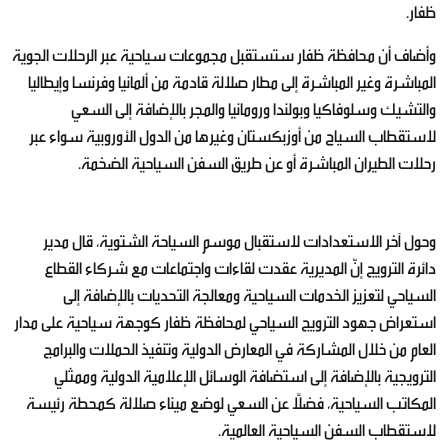
ظفار.
وأضاف أن محافظة ظفار ستستقبل مجموعات سياحية عبر الرحلات الجوية
المباشرة وغير المباشرة إلى مطار صلالة قادمة من ألمانيا وفرنسا وإيطاليا
والتشيك وسلوفاكيا وبولندا ورومانيا والمجر بالإضافة إلى السعي
لاستقطاب السياح من أوزبكستان وغيرها من الدول الأوروبية سواء عبر
رحلات الطيران المباشرة أو عن طريق السفن السياحية الضخمة.
وحول آخر الاستعدادات لاستقبال موسم السياحة الشتوية، قال مدير
دائرة الترويج إنّ المديرية عقدت لقاءات واجتماعات مع شركاء القطاع
السياحي لتعزيز الخدمات السياحية ومعالجة التحديات بالإضافة إلى
استعراض جهود الترويج السياحي لمحافظة ظفار كوجهة سياحية على مدار
العام من خلال المشاركة في المعارض الدولية وتنفيذ الحملات والبرامج
الترويجية بالإضافة إلى استضافة الوسائل الإعلامية الدولية وممثلي
المكاتب السياحية، فضلًا عن السعي لوضع ميناء صلالة كمحطة رئيسة
لاستقطاب السفن السياحية العالمية.