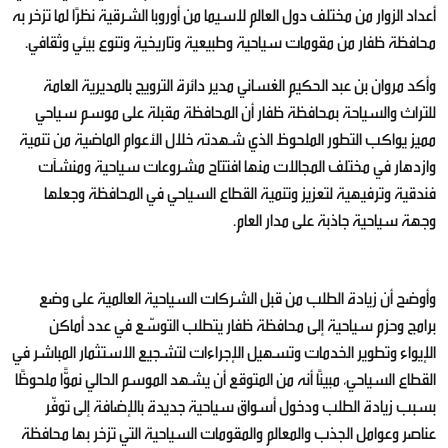
أعداد الزوار من مختلف دول العالم لاسيما من أوروبا الشرقية نظرًا لما تزخر به
محافظة ظفار من مقومات سياحية وطبيعية وتاريخية وتنوع بيئي وثقافي.
وأكد مروان بن عبد الحكيم الغساني مدير دائرة الترويج بالمديرية العامة
للتراث والسياحة بمحافظة ظفار أن المحافظة مقبلة على موسم سياحي
مميز يواكب التطور الملحوظ الذي شهدته خلال الأعوام الماضية من تنمية
وازدهار في مختلف المجالات منها افتتاح مشروعات سياحية ومنشآت
فندقية وترفيهية لتعزيز وتنمية القطاع السياحي في المحافظة وجعلها
وجهة سياحية جاذبة على مدار العام.
وأوضح أن زيادة الطلب من قبل الشركات السياحية العالمية على وضع
برامج وحزم سياحية إلى محافظة ظفار يتطلب التوسّع في عدد أماكن
الإيواء وتطوير الخدمات وتسهيل الإجراءات لتشجيع الاستثمار المباشر في
القطاع السياحي، مبينًا أنه من المتوقع أن يشهد الموسم الحالي نموًّا ملحوظًا
بسبب زيادة الطلب ودخول أسواق سياحية جديدة بالإضافة إلى توفّر
عناصر وعوامل الجذب والمعالم والمقومات السياحية التي تزخر بها محافظة