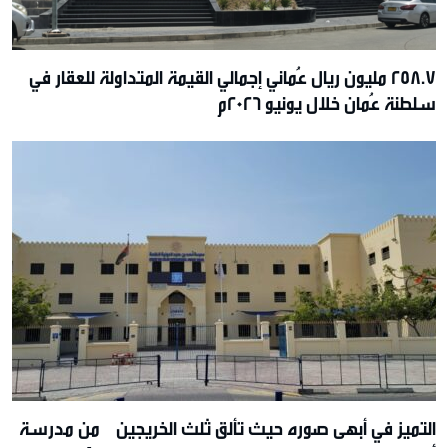
258.7 مليون ريال عُماني إجمالي القيمة المتداولة للعقار في
سلطنة عُمان خلال يونيو 2026م
التميز في أبهى صوره حيث تألق ثلث الخريجين من مدرسة