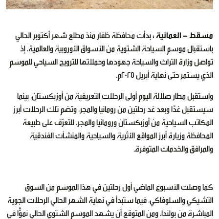
مسقط - العمانية :
بدأت محافظة ظفار منذ مطلع شهر أكتوبر الحالي
باستقبال موسم السياحة الشتوية من الأسواق الأوروبية والعالمية، إذ
تواصل وزارة التراث والسياحة جهودها وحملاتها للترويج السياحي للموسم
الذي يستمر حتى نهاية أبريل 2025م.
واستقبل مطار صلالة اليوم أولى الرحلات التعريفية من أوزبكستان، بينما
سيستقبل غدًا وبعد غد رحلتين من رومانيا والمجر، وتضم تلك الرحلات أبرز
المكاتب السياحية من أوزبكستان ورومانيا والمجر، للتعرّف على طبيعة
المحافظة وزيارة أبرز المواقع الأثرية والسياحية والمنشآت الفندقية
والمرافق والخدمات المتوفرة.
كما وصلت الأسبوع الماضي أول رحلتين في هذا الموسم من السوق
التشيكي والسلوفاكي، فيما ستبدأ في نهاية الشهر الحالي الرحلات الجوية
المباشرة من بولندا، ومن المتوقع أن يشهد الموسم الشتوي الحالي نموًّا في