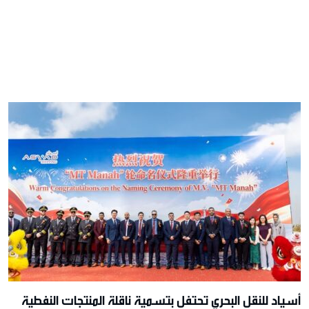
أسياد للنقل البحري تحتفل بتسمية ناقلة المنتجات النفطية