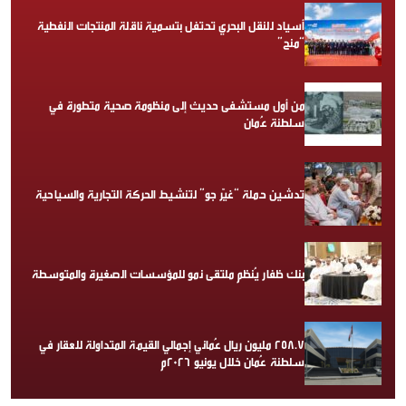
أسياد للنقل البحري تحتفل بتسمية ناقلة المنتجات النفطية
“منح”
من أول مستشفى حديث إلى منظومة صحية متطورة في
سلطنة عُمان
تدشين حملة “غيّر جو” لتنشيط الحركة التجارية والسياحية
بنك ظفار يُنظم ملتقى نمو للمؤسسات الصغيرة والمتوسطة
258.7 مليون ريال عُماني إجمالي القيمة المتداولة للعقار في
سلطنة عُمان خلال يونيو 2026م