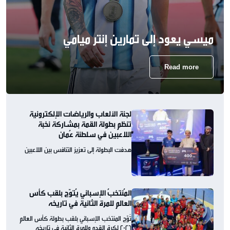
ميسي يعود إلى تمارين إنتر ميامي
Read more
لجنة الألعاب والرياضات الإلكترونية
تنظم بطولة القمة بمشاركة نخبة
اللاعبين في سلطنة عُمان
هدفت البطولة إلى تعزيز التنافس بين اللاعبين
المُنتخبُ الإسباني يُتوّج بلقب كأس
العالم للمرة الثانية في تاريخه
تُوّج المنتخب الإسباني بلقب بطولة كأس العالم
2026 لكرة القدم وللمرة الثانية في تاريخه