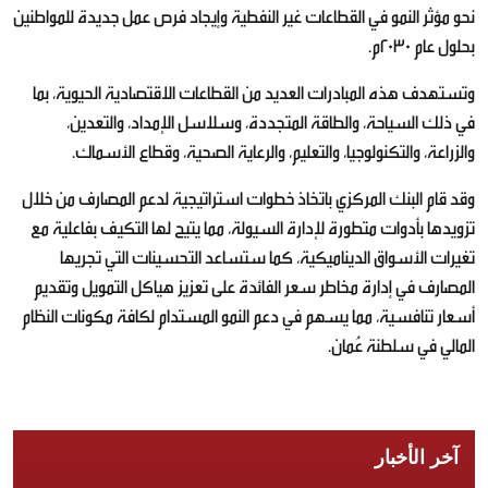
نحو مؤثر النمو في القطاعات غير النفطية وإيجاد فرص عمل جديدة للمواطنين
بحلول عام 2030م.
وتستهدف هذه المبادرات العديد من القطاعات الاقتصادية الحيوية، بما
في ذلك السياحة، والطاقة المتجددة، وسلاسل الإمداد، والتعدين،
والزراعة، والتكنولوجيا، والتعليم، والرعاية الصحية، وقطاع الأسماك.
وقد قام البنك المركزي باتخاذ خطوات استراتيجية لدعم المصارف من خلال
تزويدها بأدوات متطورة لإدارة السيولة، مما يتيح لها التكيف بفاعلية مع
تغيرات الأسواق الديناميكية، كما ستساعد التحسينات التي تجريها
المصارف في إدارة مخاطر سعر الفائدة على تعزيز هياكل التمويل وتقديم
أسعار تنافسية، مما يسهم في دعم النمو المستدام لكافة مكونات النظام
المالي في سلطنة عُمان.
آخر الأخبار