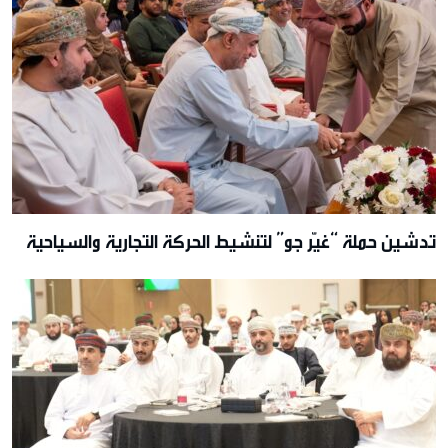
تدشين حملة “غيّر جو” لتنشيط الحركة التجارية والسياحية