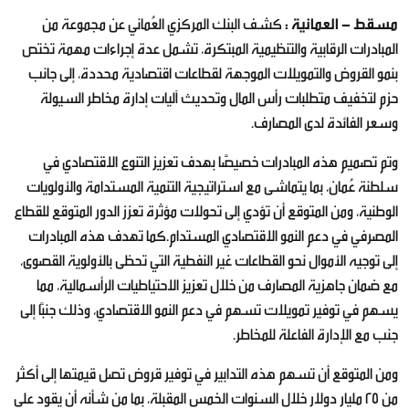
مسقط - العمانية :
كشف البنك المركزي العُماني عن مجموعة من
المبادرات الرقابية والتنظيمية المبتكرة، تشمل عدة إجراءات مهمة تختص
بنمو القروض والتمويلات الموجهة لقطاعات اقتصادية محددة، إلى جانب
حزم لتخفيف متطلبات رأس المال وتحديث آليات إدارة مخاطر السيولة
وسعر الفائدة لدى المصارف.
وتم تصميم هذه المبادرات خصيصًا بهدف تعزيز التنوع الاقتصادي في
سلطنة عُمان، بما يتماشى مع استراتيجية التنمية المستدامة والأولويات
الوطنية، ومن المتوقع أن تؤدي إلى تحولات مؤثرة تعزز الدور المتوقع للقطاع
المصرفي في دعم النمو الاقتصادي المستدام.كما تهدف هذه المبادرات
إلى توجيه الأموال نحو القطاعات غير النفطية التي تحظى بالأولوية القصوى،
مع ضمان جاهزية المصارف من خلال تعزيز الاحتياطيات الرأسمالية، مما
يسهم في توفير تمويلات تسهم في دعم النمو الاقتصادي، وذلك جنبًا إلى
جنب مع الإدارة الفاعلة للمخاطر.
ومن المتوقع أن تسهم هذه التدابير في توفير قروض تصل قيمتها إلى أكثر
من 25 مليار دولار خلال السنوات الخمس المقبلة، بما من شأنه أن يقود على