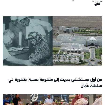
“منح”
من أول مستشفى حديث إلى منظومة صحية متطورة في
سلطنة عُمان