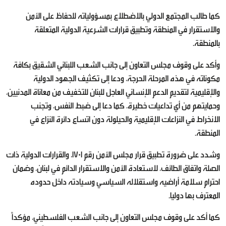
كما طالب المجتمع الدولي بالاضطلاع بمسؤولياته للحفاظ على الأمن
والاستقرار في المنطقة وتطبيق قرارات الشرعية الدولية المتعلقة
بالمنطقة.
وأكد على وقوف مجلس التعاون إلى جانب الشعب اللبناني الشقيق بكافة
مكوناته في هذه المرحلة الحرجة، ودعا إلى تكثيف الجهود الدولية
والإقليمية لتقديم الدعم الإنساني العاجل للبنان للتخفيف من معاناة المدنيين،
وحمايتهم من أي تداعيات خطيرة، كما دعا إلى ضبط النفس، وتجنب
الانخراط في النزاعات الإقليمية والحيلولة دون اتساع دائرة النزاع في
المنطقة.
وشدد على ضرورة تطبيق قرار مجلس الأمن رقم 1701، والقرارات الدولية ذات
الصلة واتفاق الطائف، لاستعادة الأمن والاستقرار الدائم في لبنان، وضمان
احترام سلامة أراضيه واستقلاله السياسي وسيادته داخل حدوده
المعترف بها دوليا.
كما أكد على وقوف مجلس التعاون إلى جانب الشعب الفلسطيني، مؤكداً