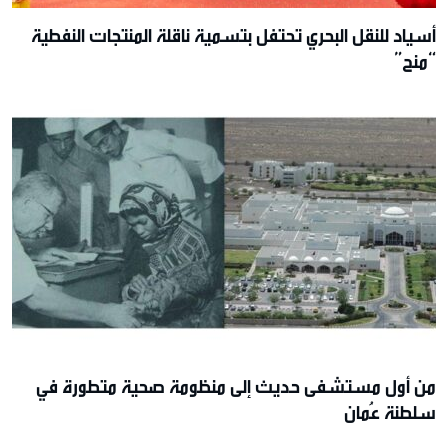
أسياد للنقل البحري تحتفل بتسمية ناقلة المنتجات النفطية
“منح”
من أول مستشفى حديث إلى منظومة صحية متطورة في
سلطنة عُمان