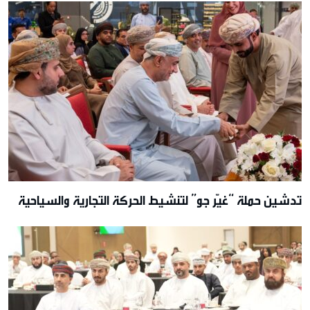
تدشين حملة “غيّر جو” لتنشيط الحركة التجارية والسياحية