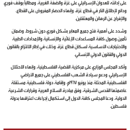
على إدانته للعدوان الإسرائيلي على غزة والضفة الغربية، ومطالباً بوقف فوري
ودائم لإطلاق النار في قطاع غزة، وإنهاء الحصار المفروض على القطاع،
والإفراج عن الرهائن والمعتقلين.
وشدد على أهمية فتح جميع المعابر بشكل فوري دون شروط، وضمان
تأمين وصول كافة المساعدات الإغاثية والإنسانية والإمدادات الطبية
والاحتياجات الأساسية لسكان قطاع غزة، وذلك في إطار الالتزام بالقانون
الدولي والقانون الدولي الإنساني.
وأكد المجلس الوزاري على مركزية القضية الفلسطينية، وإنهاء الاحتلال
الإسرائيلي، ودعم سيادة الشعب الفلسطيني على جميع الأراضي
الفلسطينية المحتلة منذ يونيو 1967م، وإقامة دولة فلسطينية مستقلة
عاصمتها القدس الشرقية، وفق مبادرة السلام العربية وقرارات الشرعية
الدولية، ودعا المجلس كافة الدول إلى استكمال إجراءات اعترافها بدولة
فلسطين.