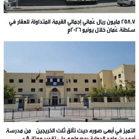
258.7 مليون ريال عُماني إجمالي القيمة المتداولة للعقار في
سلطنة عُمان خلال يونيو 2026م
التميز في أبهى صوره حيث تألق ثلث الخريجين من مدرسة
أحمد بن ماجد الدولية بحصولهم على تقدير ممتاز A+