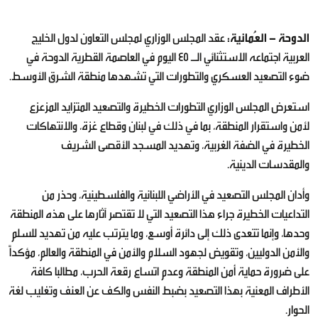
الدوحة - العُمانية:
عقد المجلس الوزاري لمجلس التعاون لدول الخليج
العربية اجتماعه الاستثنائي الـ 45 اليوم في العاصمة القطرية الدوحة في
ضوء التصعيد العسكري والتطورات التي تشهدها منطقة الشرق الأوسط.
استعرض المجلس الوزاري التطورات الخطيرة والتصعيد المتزايد المزعزع
لأمن واستقرار المنطقة، بما في ذلك في لبنان وقطاع غزة، والانتهاكات
الخطيرة في الضفة الغربية، وتهديد المسجد الأقصى الشريف
والمقدسات الدينية.
وأدان المجلس التصعيد في الأراضي اللبنانية والفلسطينية، وحذر من
التداعيات الخطيرة جراء هذا التصعيد التي لا تقتصر آثارها على هذه المنطقة
وحدها، وإنما تتعدى ذلك إلى دائرة أوسع، وما يترتب عليه من تهديد للسلم
والأمن الدوليين، وتقويض لجهود السلام والأمن في المنطقة والعالم، مؤكداً
على ضرورة حماية أمن المنطقة وعدم اتساع رقعة الحرب، مطالبا كافة
الأطراف المعنية بهذا التصعيد بضبط النفس والكف عن العنف وتغليب لغة
الحوار.