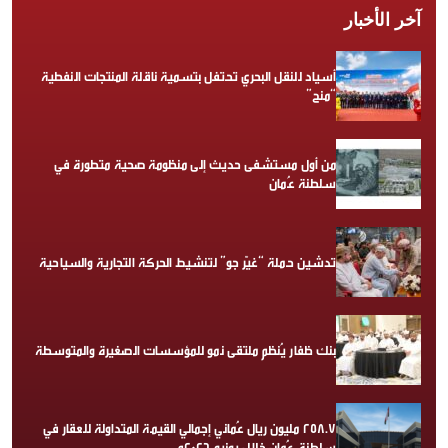
آخر الأخبار
أسياد للنقل البحري تحتفل بتسمية ناقلة المنتجات النفطية
“منح”
من أول مستشفى حديث إلى منظومة صحية متطورة في
سلطنة عُمان
تدشين حملة “غيّر جو” لتنشيط الحركة التجارية والسياحية
بنك ظفار يُنظم ملتقى نمو للمؤسسات الصغيرة والمتوسطة
258.7 مليون ريال عُماني إجمالي القيمة المتداولة للعقار في
سلطنة عُمان خلال يونيو 2026م