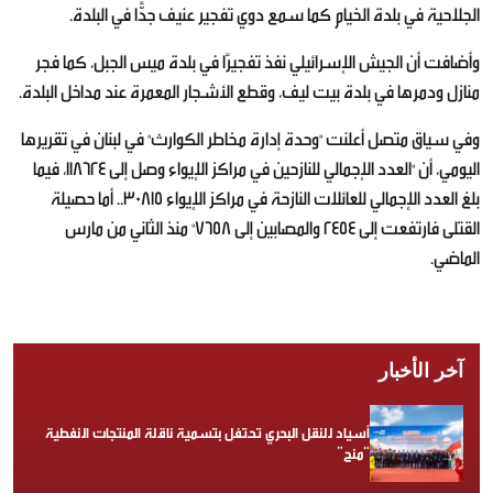
الجلاحية في بلدة الخيام كما سمع دوي تفجير عنيف جدًّا في البلدة.
وأضافت أن الجيش الإسرائيلي نفذ تفجيرًا في بلدة ميس الجبل، كما فجر
منازل ودمرها في بلدة بيت ليف، وقطع الأشجار المعمرة عند مداخل البلدة.
وفي سياق متصل أعلنت "وحدة إدارة مخاطر الكوارث" في لبنان في تقريرها
اليومي، أن "العدد الإجمالي للنازحين في مراكز الإيواء وصل إلى 118624، فيما
بلغ العدد الإجمالي للعائلات النازحة في مراكز الإيواء 30815.. أما حصيلة
القتلى فارتفعت إلى 2454 والمصابين إلى 7658" منذ الثاني من مارس
الماضي.
آخر الأخبار
أسياد للنقل البحري تحتفل بتسمية ناقلة المنتجات النفطية
“منح”