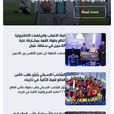
Read more
لجنة الألعاب والرياضات الإلكترونية
تنظم بطولة القمة بمشاركة نخبة
اللاعبين في سلطنة عُمان
هدفت البطولة إلى تعزيز التنافس بين اللاعبين
المُنتخبُ الإسباني يُتوّج بلقب كأس
العالم للمرة الثانية في تاريخه
تُوّج المنتخب الإسباني بلقب بطولة كأس العالم
2026 لكرة القدم وللمرة الثانية في تاريخه
إنجلترا تحقّقُ برونزيّة كأس العالم لأول