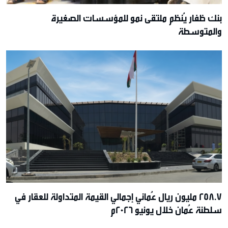
بنك ظفار يُنظم ملتقى نمو للمؤسسات الصغيرة
والمتوسطة
258.7 مليون ريال عُماني إجمالي القيمة المتداولة للعقار في
سلطنة عُمان خلال يونيو 2026م