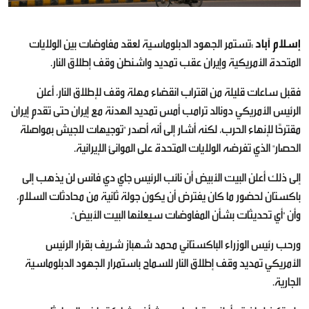
إسلام آباد
:تستمر الجهود الدبلوماسية لعقد مفاوضات بين الولايات
المتحدة الأمريكية وإيران عقب تمديد واشنطن وقف إطلاق النار.
فقبل ساعات قليلة من اقتراب انقضاء مهلة وقف لإطلاق النار، أعلن
الرئيس الأمريكي دونالد ترامب أمس تمديد الهدنة مع إيران حتى تقدم إيران
مقترحًا لإنهاء الحرب، لكنه أشار إلى أنه أصدر "توجيهات للجيش بمواصلة
الحصار" الذي تفرضه الولايات المتحدة على الموانئ الإيرانية.
إلى ذلك أعلن البيت الأبيض أن نائب الرئيس جاي دي فانس لن يذهب إلى
باكستان لحضور ما كان يفترض أن يكون جولة ثانية من محادثات السلام،
وأن "أي تحديثات بشأن المفاوضات سيعلنها البيت الأبيض".
ورحب رئيس الوزراء الباكستاني محمد شهباز شريف بقرار الرئيس
الأمريكي تمديد وقف إطلاق النار للسماح باستمرار الجهود الدبلوماسية
الجارية.