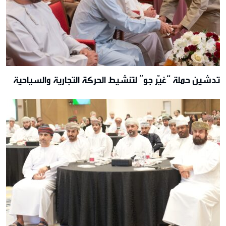
تدشين حملة “غيّر جو” لتنشيط الحركة التجارية والسياحية