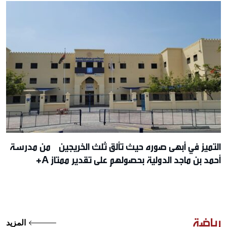
التميز في أبهى صوره حيث تألق ثلث الخريجين من مدرسة
أحمد بن ماجد الدولية بحصولهم على تقدير ممتاز A+
رياضة
المزيد