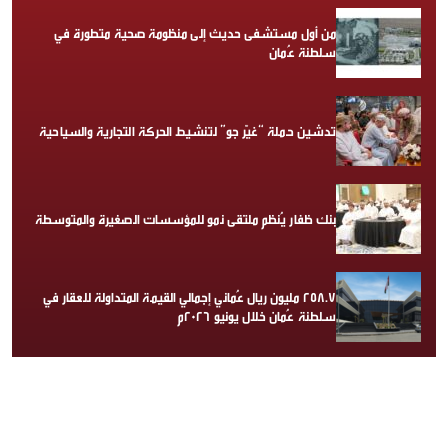
من أول مستشفى حديث إلى منظومة صحية متطورة في
سلطنة عُمان
تدشين حملة “غيّر جو” لتنشيط الحركة التجارية والسياحية
بنك ظفار يُنظم ملتقى نمو للمؤسسات الصغيرة والمتوسطة
258.7 مليون ريال عُماني إجمالي القيمة المتداولة للعقار في
سلطنة عُمان خلال يونيو 2026م