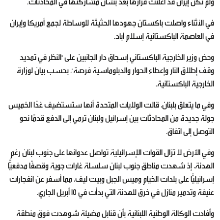
ولم تكن إيران قد أعلنت قرارها بعد بشأن مشاركتها في المحادثات.
في الأثناء واصلت باكستان جهودها الحثيثة للوساطة لجمع أمريكا وإيران
في العاصمة الباكستانية إسلام آباد.
وحض وزير الخارجية الباكستاني إسحاق دار الجانبين على "النظر في تمديد
وقف إطلاق النار وإعطاء الحوار والدبلوماسية فرصة"، بحسب بيان لوزارة
الخارجية الباكستانية.
وفي ما يتعلق بلبنان، قالت الولايات المتحدة أنها ستستضيف غدًا الخميس
جولة جديدة من المحادثات بين إسرائيل ولبنان ترمي إلى الدفع قدمًا نحو
التوصل إلى اتفاق.
وفي الأرض لا تزال القوات الإسرائيلية تواصل عدوانها على جنوب لبنان رغم
الهدنة، إذ شهدت مناطق جنوب لبنان سلسلة غارات جوية وقصفًا مدفعيًّا
إسرائيليًّا على بلدات الخيام وميس الجبل وبيت ليف، مما أسفر عن انفجارات
عنيفة وتدمير منازل في خرق للهدنة التي بدأت في 15 أبريل الجاري.
وأفادت الوكالة الوطنية اللبنانية بأن قنابل مضيئة شوهدت فوق منطقة