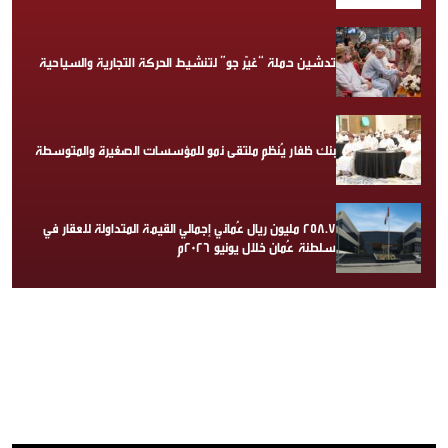
تدشين حملة “غيّر جو” لتنشيط الحركة التجارية والسياحية
بنك ظفار يُنظم ملتقى نمو للمؤسسات الصغيرة والمتوسطة
258.7 مليون ريال عُماني إجمالي القيمة المتداولة للعقار في
سلطنة عُمان خلال يونيو 2026م