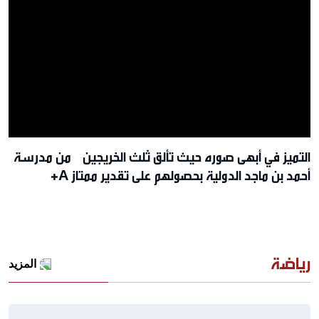
التميز في أبهى صوره حيث تألق ثلث الخريجين من مدرسة
أحمد بن ماجد الدولية بحصولهم على تقدير ممتاز A+
رياضة
المزيد