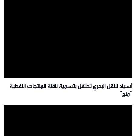
أسياد للنقل البحري تحتفل بتسمية ناقلة المنتجات النفطية
“منح”