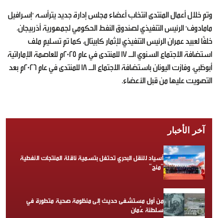
وتم خلال أعمال المنتدى انتخاب أعضاء مجلس إدارة جديد يترأسه "إسرافيل
مامادوف" الرئيس التنفيذي لصندوق النفط الحكومي لجمهورية أذربيجان،
خلفًا لعبيد عمران الرئيس التنفيذي لإثمار كابيتال، كما تم تسليم ملف
استضافة الاجتماع السنوي الـ 17 للمنتدى في عام 2025م للعاصمة الإماراتية
أبوظبي، وفازت اليونان باستضافة الاجتماع الـ 18 للمنتدى في عام 2026م بعد
التصويت عليها من قبل الأعضاء.
آخر الأخبار
أسياد للنقل البحري تحتفل بتسمية ناقلة المنتجات النفطية
“منح”
من أول مستشفى حديث إلى منظومة صحية متطورة في
سلطنة عُمان