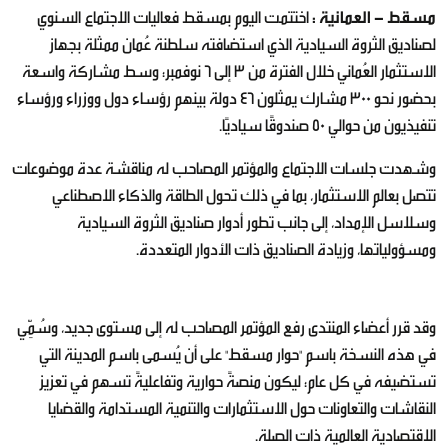
مسقط - العمانية :
اختتمت اليوم بمسقط فعاليات الاجتماع السنوي
لصناديق الثروة السيادية الذي استضافته سلطنة عُمان ممثلة بجهاز
الاستثمار العُماني خلال الفترة من 3 إلى 6 نوفمبر؛ وسط مشاركة واسعة
بحضور نحو 300 مشارك يمثلون 46 دولة بينهم رؤساء دول ووزراء ورؤساء
تنفيذيون من حوالي 50 صندوقًا سياديًا.
وشهدت جلسات الاجتماع والمؤتمر المصاحب له مناقشة عدة موضوعات
تتصل بعالم الاستثمار، بما في ذلك تحول الطاقة والذكاء الاصطناعي
وسلاسل الإمداد، إلى جانب تطور أدوار صناديق الثروة السيادية
ومسؤولياتها، وزيادة الصناديق ذات الأدوار المتعددة.
وقد قرر أعضاء المنتدى رفع المؤتمر المصاحب له إلى مستوى جديد، وسُمِّي
في هذه النسخة باسم "حوار مسقط" على أن يُسمى باسم المدينة التي
تستضيفه في كل عام؛ ليكون منصةً حوارية وتفاعليةً تسهم في تعزيز
النقاشات والتعاونات حول الاستثمارات والتنمية المستدامة والقضايا
الاقتصادية العالمية ذات الصلة.