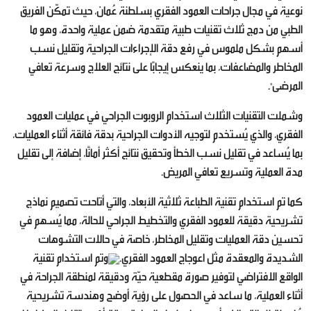
نوعية في مجال جراحات العمود الفقري بسلطنة عُمان، حيث تمكّن الفريق
الطبي من دمج ثلاث تقنيات طبية متقدمة ضمن عملية واحدة، وهو ما
أسهم بشكل ملموس في رفع دقة الإجراءات الجراحية وتقليل نسب
المخاطر والمضاعفات، بما ينعكس إيجابًا على نتائج العلاج وسرعة تعافي
المرضى".
وشملت التقنيات الثلاث استخدام الروبوت الجراحي في عمليات العمود
الفقري، والذي يُستخدم لتوجيه الأدوات الجراحية بدقة فائقة أثناء العمليات،
بما يُساعد في تقليل نسب الخطأ وتحقيق نتائج أكثر أمانًا، إضافة إلى تقليل
مدة العملية وتسريع تعافي المريض.
كما تم استخدام تقنية الطباعة ثلاثية الأبعاد، والتي أتاحت تصميم نماذج
تشريحية دقيقة للعمود الفقري والتخطيط الجراحي للحالة، مما يُسهم في
تحسين دقة العمليات وتقليل المخاطر، خاصة في حالات التشوهات
الشديدة والمعقدة مثل اعوجاج العمود الفقري.
وتم استخدام تقنية
الواقع الافتراضي لتوفير صورة مقطعية حيّة ودقيقة لمنطقة الجراحة في
أثناء العملية، ما ساعد في الحصول على رؤية أوضح وهندسة تشريحية