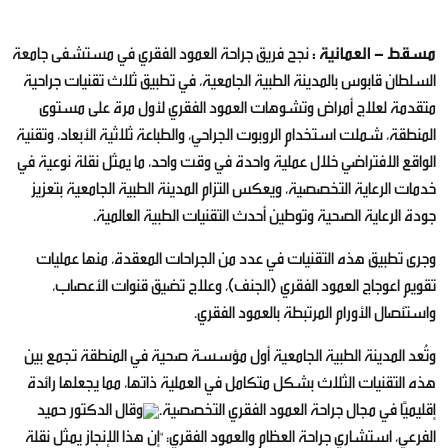
مسقط - العمانية :
نجح فريق جراحة العمود الفقري في مستشفى جامعة
السلطان قابوس بالمدينة الطبية الجامعية، في تطبيق ثلاث تقنيات جراحية
متقدمة لعلاج أمراض وتشوهات العمود الفقري لأول مرة على مستوى
المنطقة، شملت استخدام الروبوت الجراحي، والطباعة ثلاثية الأبعاد، وتقنية
الواقع الافتراضي خلال عملية واحدة في وقت واحد، ما يمثل نقلة نوعية في
خدمات الرعاية التخصصية، ويعكس التزام المدينة الطبية الجامعية بتعزيز
جودة الرعاية الصحية وتوطين أحدث التقنيات الطبية العالمية.
وجرى تطبيق هذه التقنيات في عدد من الجراحات المعقدة، منها عمليات
تقويم اعوجاج العمود الفقري (الجنف)، وعلاج تضيق قنوات الأعصاب،
واستئصال الأورام المرتبطة بالعمود الفقري.
وتُعد المدينة الطبية الجامعية أول مؤسسة صحية في المنطقة تجمع بين
هذه التقنيات الثلاث بشكل متكامل في العملية ذاتها، مما يجعلها رائدة
إقليميًا في مجال جراحة العمود الفقري التخصصية.
وقال الدكتور حميد
الفرعي، استشاري جراحة العظام والعمود الفقري: "إن هذا الإنجاز يمثل نقلة