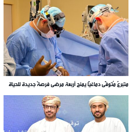
متبرعٌ مُتوفًّى دماغيًّا يمنح أربعة مرضى فرصةً جديدة للحياة