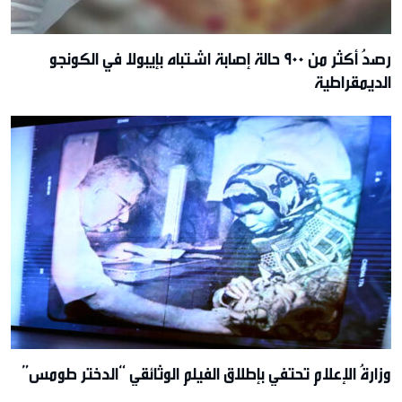
رصدُ أكثر من 900 حالة إصابة اشتباه بإيبولا في الكونجو
الديمقراطية
وزارةُ الإعلام تحتفي بإطلاق الفيلم الوثائقي “الدختر طومس”