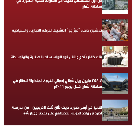
من أول مستشفى حديث إلى منظومة صحية متطورة في
سلطنة عُمان
تدشين حملة “غيّر جو” لتنشيط الحركة التجارية والسياحية
بنك ظفار يُنظم ملتقى نمو للمؤسسات الصغيرة والمتوسطة
258.7 مليون ريال عُماني إجمالي القيمة المتداولة للعقار في
سلطنة عُمان خلال يونيو 2026م
التميز في أبهى صوره حيث تألق ثلث الخريجين من مدرسة
أحمد بن ماجد الدولية بحصولهم على تقدير ممتاز A+