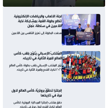
لجنة الألعاب والرياضات الإلكترونية
تنظم بطولة القمة بمشاركة نخبة
اللاعبين في سلطنة عُمان
هدفت البطولة إلى تعزيز التنافس بين اللاعبين
المُنتخبُ الإسباني يُتوّج بلقب كأس
العالم للمرة الثانية في تاريخه
تُوّج المنتخب الإسباني بلقب بطولة كأس العالم
2026 لكرة القدم وللمرة الثانية في تاريخه
إنجلترا تحقّقُ برونزيّة كأس العالم لأول
مرة في تاريخها
حقق منتخب إنجلترا الميدالية البرونزية لكأس
العالم لكرة القدم لأول مرة في تاريخه