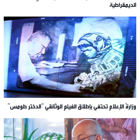
الديمقراطية
وزارةُ الإعلام تحتفي بإطلاق الفيلم الوثائقي “الدختر طومس”