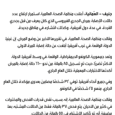
جنيف - العُمانية:
أعلنت منظمة الصحة العالمية استمرار ارتفاع عدد
حالات الإصابة بمرض الجدري الفيروسي الذي كان يعرف من قبل بجدري
القردة، في عدة دول أفريقية، وكذلك انتشاره في مناطق جديدة.
وقالت منظمة الصحة العالمية، في تقريرها الأخير عن وضع المرض، إن غينيا،
الدولة الواقعة في غرب أفريقيا، أبلغت عن حالة إصابة للمرة الأولى.
وتعد جمهورية الكونغو الديمقراطية، الواقعة في وسط أفريقيا، الدولة
الأكثر تضررًا، حيث تم تسجيل 85 بالمائة من نحو 6600 حالة إصابة بالمرض
أكدتها الاختبارات المعملية خلال العام الجاري.
وفي جميع أنحاء أفريقيا، توفي 32 شخصًا مصابين بعدوى مؤكدة خلال العام
الجاري، منهم 25 شخصًا في الكونغو.
وقالت منظمة الصحة العالمية إنه بسبب نقص قدرات الفحص والمختبرات
في كثير من الأحيان، يتم فحص 37 بالمائة فقط من الحالات المشتبه بها،
مضيفة أنه تم تأكيد الاشتباه في 55 بالمائة من الحالات.