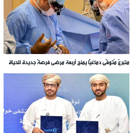
متبرعٌ مُتوفًّى دماغيًّا يمنح أربعة مرضى فرصةً جديدة للحياة