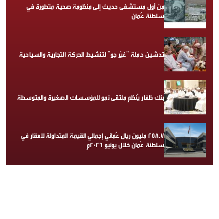
من أول مستشفى حديث إلى منظومة صحية متطورة في
سلطنة عُمان
تدشين حملة “غيّر جو” لتنشيط الحركة التجارية والسياحية
بنك ظفار يُنظم ملتقى نمو للمؤسسات الصغيرة والمتوسطة
258.7 مليون ريال عُماني إجمالي القيمة المتداولة للعقار في
سلطنة عُمان خلال يونيو 2026م