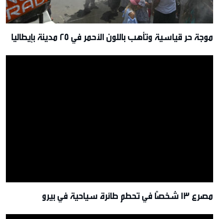
موجة حر قياسية وتأهب باللون الأحمر في 25 مدينة بإيطاليا
مصرع 13 شخصًا في تحطم طائرة سياحية في بيرو