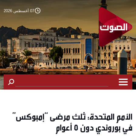
07 أغسطس 2026
الأمم المتحدة: ثلث مرضى “إمبوكس”
في بوروندي دون 5 أعوام