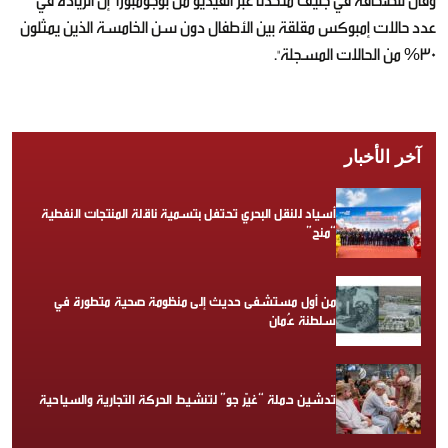
وقال للصحافة في جنيف متحدثًا عبر الفيديو من بوجومبورا "إن الزيادة في
عدد حالات إمبوكس مقلقة بين الأطفال دون سن الخامسة الذين يمثلون
30% من الحالات المسجلة".
آخر الأخبار
أسياد للنقل البحري تحتفل بتسمية ناقلة المنتجات النفطية
“منح”
من أول مستشفى حديث إلى منظومة صحية متطورة في
سلطنة عُمان
تدشين حملة “غيّر جو” لتنشيط الحركة التجارية والسياحية