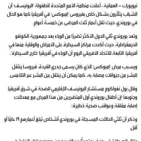
نيويورك - العمانية : أعلنت منظمة الأمم المتحدة للطفولة "اليونيسف" أن
الشباب يتأثرون بشكل خاص بفيروس "إمبوكس" في أفريقيا كما هو الحال
في بوروندي، حيث تقل أعمار ثلث المرضى عن خمسة أعوام.
وتعد بوروندي ثاني الدول الأكثر تضررًا من الوباء بعد جمهورية الكونغو
الديمقراطية، حيث أكدت مراكز السيطرة على الأمراض والوقاية منها في
أفريقيا، التابعة للاتحاد الأفريقي اليوم أن الوباء في أفريقيا "خارج السيطرة".
ويسبب مرض "إمبوكس" الذي كان يسمى جدري القردة، فيروسا ينتقل
للبشر من حيوانات مصابة به، كما يمكن أن ينتقل بين البشر عبر التلامس.
وقال بول نغواكوم مستشار اليونيسف الإقليمي للصحة في شرق أفريقيا
وجنوبها "إن أطفال بوروندي أول المتضررين من هذا المرض مع معدلات
إصابة مقلقة وعواقب صحية خطيرة".
وذكر أن ثلثي الحالات المسجلة في بوروندي أشخاص تبلغ أعمارهم 19 عامًا أو
أقل.