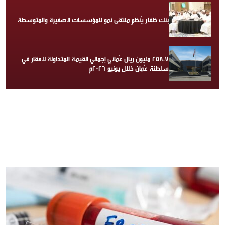
بنك ظفار يُنظم ملتقى نمو للمؤسسات الصغيرة والمتوسطة
258.7 مليون ريال عُماني إجمالي القيمة المتداولة للعقار في
سلطنة عُمان خلال يونيو 2026م