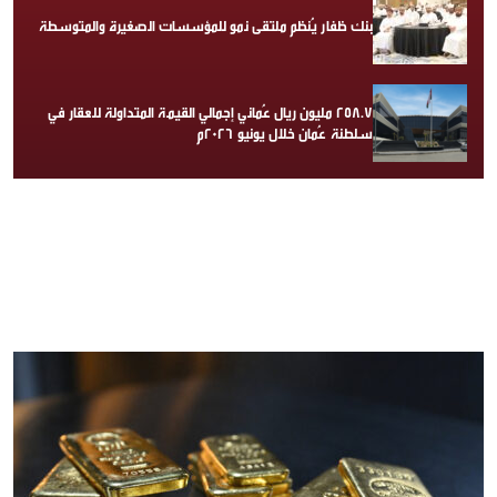
بنك ظفار يُنظم ملتقى نمو للمؤسسات الصغيرة والمتوسطة
258.7 مليون ريال عُماني إجمالي القيمة المتداولة للعقار في
سلطنة عُمان خلال يونيو 2026م