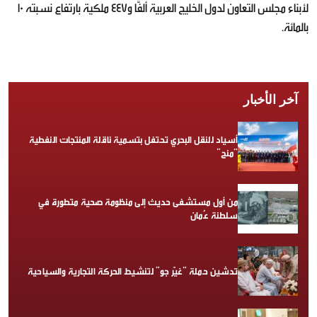
لأبناء مجلس التعاون لدول الخليج العربية ألفًا و447 ملكية بارتفاع نسبته 10
بالمائة.
آخر الأخبار
أسياد للنقل البحري تحتفل بتسمية ناقلة المنتجات النفطية
“منح”
من أول مستشفى حديث إلى منظومة صحية متطورة في
سلطنة عُمان
تدشين حملة “غيّر جو” لتنشيط الحركة التجارية والسياحية