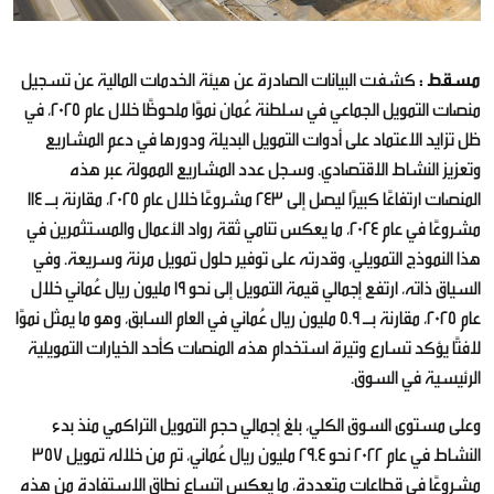
مسقط :
كشفت البيانات الصادرة عن هيئة الخدمات المالية عن تسجيل
منصات التمويل الجماعي في سلطنة عُمان نموًا ملحوظًا خلال عام 2025، في
ظل تزايد الاعتماد على أدوات التمويل البديلة ودورها في دعم المشاريع
وتعزيز النشاط الاقتصادي. وسجل عدد المشاريع الممولة عبر هذه
المنصات ارتفاعًا كبيرًا ليصل إلى 243 مشروعًا خلال عام 2025، مقارنة بـ 114
مشروعًا في عام 2024، ما يعكس تنامي ثقة رواد الأعمال والمستثمرين في
هذا النموذج التمويلي، وقدرته على توفير حلول تمويل مرنة وسريعة. وفي
السياق ذاته، ارتفع إجمالي قيمة التمويل إلى نحو 19 مليون ريال عُماني خلال
عام 2025، مقارنة بـ 5.9 مليون ريال عُماني في العام السابق، وهو ما يمثل نموًا
لافتًا يؤكد تسارع وتيرة استخدام هذه المنصات كأحد الخيارات التمويلية
الرئيسية في السوق.
وعلى مستوى السوق الكلي، بلغ إجمالي حجم التمويل التراكمي منذ بدء
النشاط في عام 2022 نحو 29.4 مليون ريال عُماني، تم من خلاله تمويل 357
مشروعًا في قطاعات متعددة، ما يعكس اتساع نطاق الاستفادة من هذه