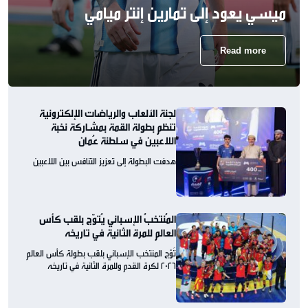
ميسي يعود إلى تمارين إنتر ميامي
Read more
لجنة الألعاب والرياضات الإلكترونية
تنظم بطولة القمة بمشاركة نخبة
اللاعبين في سلطنة عُمان
هدفت البطولة إلى تعزيز التنافس بين اللاعبين
المُنتخبُ الإسباني يُتوّج بلقب كأس
العالم للمرة الثانية في تاريخه
تُوّج المنتخب الإسباني بلقب بطولة كأس العالم
2026 لكرة القدم وللمرة الثانية في تاريخه