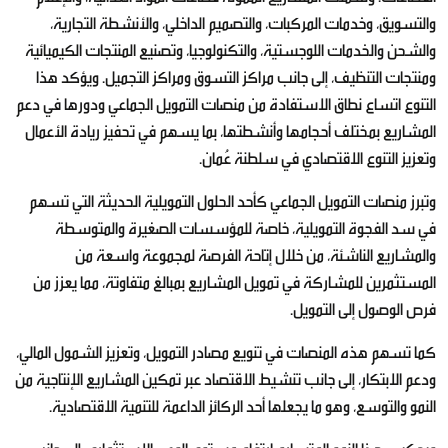
والتسويق، وخدمات المركبات، والتصميم الداخلي، والأنشطة التجارية،
والشحن والخدمات اللوجستية، والتكنولوجيا، وتصنيع المنتجات الكيميائية
ومنتجات التنظيف، إلى جانب مراكز التسوق ومراكز التجميل. ويؤكد هذا
التنوع اتساع نطاق الاستفادة من منصات التمويل الجماعي ودورها في دعم
المشاريع بمختلف أحجامها وأنشطتها، بما يسهم في تحفيز ريادة الأعمال
وتعزيز التنوع الاقتصادي في سلطنة عُمان.
وتبرز منصات التمويل الجماعي كأحد الحلول التمويلية الحديثة التي تسهم
في سد الفجوة التمويلية، خاصة للمؤسسات الصغيرة والمتوسطة
والمشاريع الناشئة، من خلال إتاحة الفرصة لمجموعة واسعة من
المستثمرين للمشاركة في تمويل المشاريع بمبالغ متفاوتة، مما يعزز من
فرص الوصول إلى التمويل.
كما تسهم هذه المنصات في تنويع مصادر التمويل، وتعزيز الشمول المالي،
ودعم الابتكار، إلى جانب تنشيط الاقتصاد عبر تمكين المشاريع الإنتاجية من
النمو والتوسع، وهو ما يجعلها أحد الركائز الداعمة للتنمية الاقتصادية.