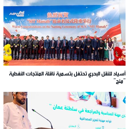
أسياد للنقل البحري تحتفل بتسمية ناقلة المنتجات النفطية
“منح”