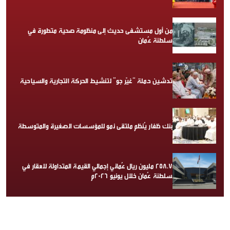
من أول مستشفى حديث إلى منظومة صحية متطورة في
سلطنة عُمان
تدشين حملة “غيّر جو” لتنشيط الحركة التجارية والسياحية
بنك ظفار يُنظم ملتقى نمو للمؤسسات الصغيرة والمتوسطة
258.7 مليون ريال عُماني إجمالي القيمة المتداولة للعقار في
سلطنة عُمان خلال يونيو 2026م